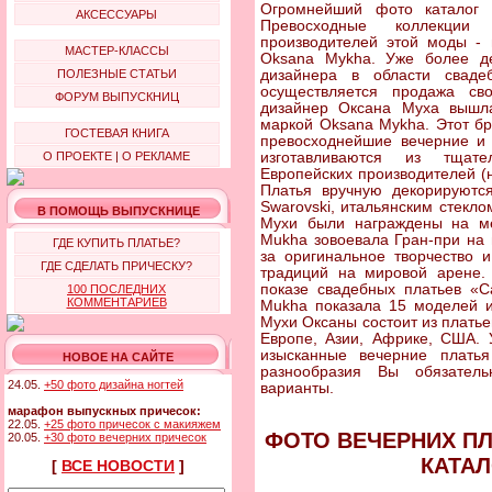
Огромнейший фото каталог 
АКСЕССУАРЫ
Превосходные коллекции
производителей этой моды -
МАСТЕР-КЛАССЫ
Oksana Mykha. Уже более де
ПОЛЕЗНЫЕ СТАТЬИ
дизайнера в области свад
осуществляется продажа св
ФОРУМ ВЫПУСКНИЦ
дизайнер Оксана Муха вышл
маркой Oksana Mykha. Этот б
ГОСТЕВАЯ КНИГА
превосходнейшие вечерние и
О ПРОЕКТЕ
|
О РЕКЛАМЕ
изготавливаются из тщате
Европейских производителей (н
Платья вручную декорируютс
Swarovski, итальянским стекл
В ПОМОЩЬ ВЫПУСКНИЦЕ
Мухи были награждены на ме
Mukha зовоевала Гран-при на 
ГДЕ КУПИТЬ ПЛАТЬЕ?
за оригинальное творчество 
ГДЕ СДЕЛАТЬ ПРИЧЕСКУ?
традиций на мировой арене. 
показе свадебных платьев «C
100 ПОСЛЕДНИХ
КОММЕНТАРИЕВ
Mukha показала 15 моделей и
Мухи Оксаны состоит из платьев
Европе, Азии, Африке, США. 
изысканные вечерние плать
НОВОЕ НА САЙТЕ
разнообразия Вы обязател
24.05.
+50 фото дизайна ногтей
варианты.
марафон выпускных причесок:
22.05.
+25 фото причесок с макияжем
ФОТО ВЕЧЕРНИХ ПЛ
20.05.
+30 фото вечерних причесок
КАТАЛ
[
ВСЕ НОВОСТИ
]