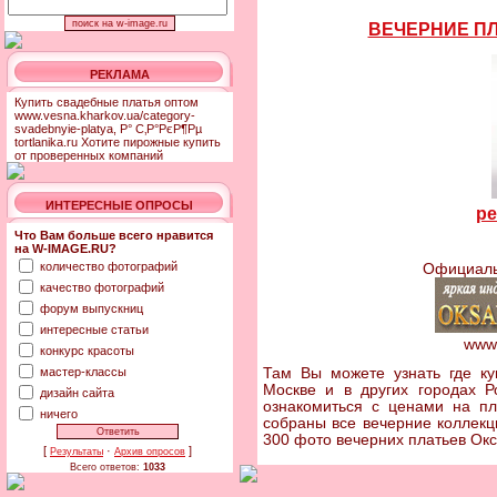
ВЕЧЕРНИЕ П
РЕКЛАМА
Купить свадебные платья оптом
www.vesna.kharkov.ua/category-
svadebnyie-platya, Р° С‚Р°РєР¶Рµ
tortlanika.ru Хотите пирожные купить
от проверенных компаний
ИНТЕРЕСНЫЕ ОПРОСЫ
ре
Что Вам больше всего нравится
на W-IMAGE.RU?
количество фотографий
Официаль
качество фотографий
форум выпускниц
интересные статьи
www
конкурс красоты
мастер-классы
Там Вы можете узнать где ку
Москве и в других городах Р
дизайн сайта
ознакомиться с ценами на п
ничего
собраны все вечерние коллекц
300 фото вечерних платьев Ок
[
·
]
Результаты
Архив опросов
Всего ответов:
1033