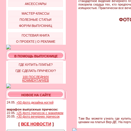
стандартное видение вечернего п
АКСЕССУАРЫ
покорила сердца тех, кто предпо
изящностью. Практически все веч
МАСТЕР-КЛАССЫ
ФОТО
ПОЛЕЗНЫЕ СТАТЬИ
ФОРУМ ВЫПУСКНИЦ
ГОСТЕВАЯ КНИГА
О ПРОЕКТЕ
|
О РЕКЛАМЕ
В ПОМОЩЬ ВЫПУСКНИЦЕ
ГДЕ КУПИТЬ ПЛАТЬЕ?
ГДЕ СДЕЛАТЬ ПРИЧЕСКУ?
100 ПОСЛЕДНИХ
КОММЕНТАРИЕВ
НОВОЕ НА САЙТЕ
24.05.
+50 фото дизайна ногтей
марафон выпускных причесок:
22.05.
+25 фото причесок с макияжем
20.05.
+30 фото вечерних причесок
Там Вы можете узнать где купить 
ценами на платья Вер-ДЕ. На порт
[
ВСЕ НОВОСТИ
]