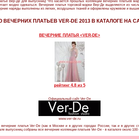
латье Вер-Де для выпускниц! Что касается прошлых коллекций вечерних платьев марк
читает модно одеваться. Вечерние платья торговой марки Вер-Де выделяются из числ
ерние наряды выполнены из легких, воздушных тканей и оформлены кружевом и выши
 ВЕЧЕРНИХ ПЛАТЬЕВ VER-DE 2013 В КАТАЛОГЕ НА С
ВЕЧЕРНИЕ ПЛАТЬЯ <VER-DE>
рейтинг 4.8 из 5
Официальный сайт Ver-De
www.ver-de.ru
вечерние платья Ver-De (как в Москве и в других городах России, так и в других 
але выпускниц собраны все вечерние коллекции платьев Ver-De - в каталоге около 100