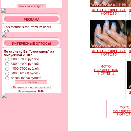
ФОТО НАРОЩЕННЫХ
НОГТЕЙ 3
РЕКЛАМА
This feature is for Premium users
only!
ИНТЕРЕСНЫЕ ОПРОСЫ
ФОТО НАРОЩЕННЫХ
По сколько Вы "скинулись" на
НОГТЕЙ 3
выпускной 2010?
1'000-3'000 рублей
3'000-4'000 рублей
ФОТО
4'000-6'000 рублей
НАРОЩЕННЫХ
6'000-10'000 рублей
НОГТЕЙ 1
более 10'000 рублей
[
·
]
Результаты
Архив опросов
Всего ответов:
3830
ФОТО
НАРОЩЕН
НОГТЕЙ 