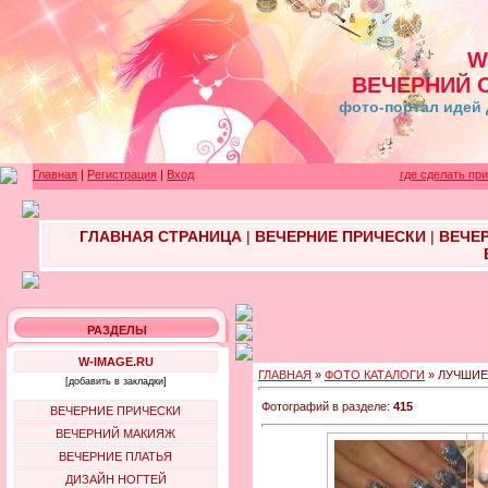
W
ВЕЧЕРНИЙ 
фото-портал идей 
Главная
|
Регистрация
|
Вход
где сделать пр
ГЛАВНАЯ СТРАНИЦА
|
ВЕЧЕРНИЕ ПРИЧЕСКИ
|
ВЕЧЕ
РАЗДЕЛЫ
W-IMAGE.RU
ГЛАВНАЯ
»
ФОТО КАТАЛОГИ
» ЛУЧШИЕ
[добавить в закладки]
Фотографий в разделе:
415
ВЕЧЕРНИЕ ПРИЧЕСКИ
ВЕЧЕРНИЙ МАКИЯЖ
ВЕЧЕРНИЕ ПЛАТЬЯ
ДИЗАЙН НОГТЕЙ