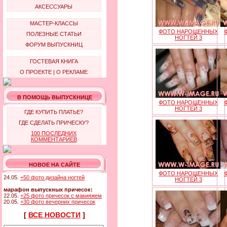
АКСЕССУАРЫ
МАСТЕР-КЛАССЫ
ФОТО НАРОЩЕННЫХ
ПОЛЕЗНЫЕ СТАТЬИ
НОГТЕЙ 3
ФОРУМ ВЫПУСКНИЦ
ГОСТЕВАЯ КНИГА
О ПРОЕКТЕ
|
О РЕКЛАМЕ
В ПОМОЩЬ ВЫПУСКНИЦЕ
ФОТО НАРОЩЕННЫХ
НОГТЕЙ 3
ГДЕ КУПИТЬ ПЛАТЬЕ?
ГДЕ СДЕЛАТЬ ПРИЧЕСКУ?
100 ПОСЛЕДНИХ
КОММЕНТАРИЕВ
НОВОЕ НА САЙТЕ
ФОТО НАРОЩЕННЫХ
24.05.
+50 фото дизайна ногтей
НОГТЕЙ 3
марафон выпускных причесок:
22.05.
+25 фото причесок с макияжем
20.05.
+30 фото вечерних причесок
[
ВСЕ НОВОСТИ
]