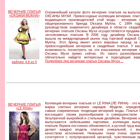
ВЕЧЕРНИЕ ПЛАТЬЯ
Огромнейший каталог фото вечерних платьев на выпуск
<OKSANA MUKHA>
ОКСАНЫ МУХИ. Превосходные коллекции вечерних плат
выдающихся производителей этой моды - вечерние 
общепризнанного бренда Oksana Mykha. С 1994 год
руководством знаменитого дизайнера в области сваде
вечерних платьев Оксаны Мухи осуществляется продажа
эксклюзивных платьев. В 2006 году дизайнер Оксан
вышла на международный рынок под торговой маркой 
Mykha. Этот бренд имеет много мировых наград за
превосходнейшие вечерние и свадебные платья. У ва
возможность посмотреть на эти изысканные вечерние 
Оксаны Мухи прямо сейчас. Из такого разнообраз
обязательно найдете интересные и подходящие вар
Подробнее про вечерние платья Оксаны Мухи ...
рейтинг 4.8 из 5
Коллекция вечерних платьев от LE RINA (ЛЕ РИНА) - это 
ВЕЧЕРНИЕ ПЛАТЬЯ
марка элитных вечерних нарядов. Модели, определ
<LE RINA>
самые современные тенденции вечерней моды. Платья 
восхищают своим разнообразием и совершенством в
безупречной выкройкой и стильным дизайном. Вечерние 
выпускаются небольшими партиями, коллекции выпу
платьев Лерина постоянно обновляются, а ручной труд ма
делает каждую модель платьев уникальной, с вы
качеством исполнения. Нежными ткани очень ориги
сочетаются с полупрозрачной органзой, чувственным к