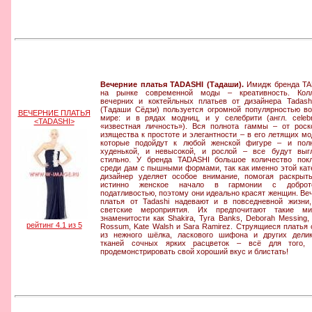
Вечерние платья TADASHI (Тадаши).
Имидж бренда TA
на рынке современной моды – креативность. Колл
вечерних и коктейльных платьев от дизайнера Tadashi
(Тадаши Сёдзи) пользуется огромной популярностью в
ВЕЧЕРНИЕ ПЛАТЬЯ
мире: и в рядах модниц, и у селебрити (англ. celeb
<TADASHI>
«известная личность»). Вся полнота гаммы – от рос
изящества к простоте и элегантности – в его летящих мо
которые подойдут к любой женской фигуре – и пол
худенькой, и невысокой, и рослой – все будут выг
стильно. У бренда TADASHI большое количество пок
среди дам с пышными формами, так как именно этой кат
дизайнер уделяет особое внимание, помогая раскрыт
истинно женское начало в гармонии с добро
податливостью, поэтому они идеально красят женщин. Ве
платья от Tadashi надевают и в повседневной жизни
светские мероприятия. Их предпочитают такие ми
знаменитости как Shakira, Tyra Banks, Deborah Messing
рейтинг 4.1 из 5
Rossum, Kate Walsh и Sara Ramirez. Струящиеся платья
из нежного шёлка, ласкового шифона и других дели
тканей сочных ярких расцветок – всё для того, 
продемонстрировать свой хороший вкус и блистать!