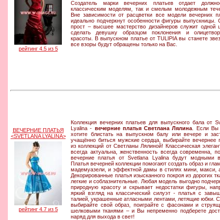
Создатель марки вечерних платьев отдает должно
классическим моделям, так и смелым молодежным теч
Вне зависимости от расцветки все модели вечерних п
идеально подчеркнут особенности фигуры выпускницы. 
прост – высшее мастерство дизайнеров служит одной 
сделать девушку образцом поклонения и олицетвор
красоты. В выпускном платье от TULIPIA вы станете звез
все взоры будут обращены только на Вас.
рейтинг 4.5 из 5
Коллекция вечерних платьев для выпускного бала от Sv
Lyalina -
вечерние платья Светлана Лялина
. Если Вы
ВЕЧЕРНИЕ ПЛАТЬЯ
хотите блистать на выпускном балу или вечере и зас
<SVETLANA LYALINA>
учащённо биться мужские сердца, выбирайте вечернее 
из коллекций от Светланы Лялиной! Классическая элеган
всегда актуальна, женственность всегда современна, п
вечерние платья от Svetlana Lyalina будут модными в
Платья вечерней коллекции помогают создать образ и гла
мадемуазели, и эффектной дамы в стилях мини, макси, 
Декорированные платья изысканного покроя из дорогих тк
легкие и соблазнительные. Любая модель выгодно подчер
природную красоту и скрывает недостатки фигуры, нап
яркий взгляд на классический силуэт - платья с завы
талией, украшенные атласными лентами, летящие юбки. 
выбирайте свой образ, поиграйте с фасонами и струя
рейтинг 4.7 из 5
шелковыми тканями – и Вы непременно подберете дос
наряд для выхода в свет!