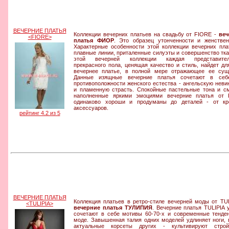
ВЕЧЕРНИЕ ПЛАТЬЯ
Коллекции вечерних платьев на свадьбу от FIORE -
веч
<FIORE>
платья ФИОР
. Это образец утонченности и женствен
Характерные особенности этой коллекции вечерних пла
плавные линии, приталенные силуэты и совершенство тка
этой вечерней коллекции каждая представител
прекрасного пола, ценящая качество и стиль, найдет дл
вечернее платье, в полной мере отражающее ее сущ
Данные изящные вечерние платья сочетают в себ
противоположности женского естества - ангельскую неви
и пламенную страсть. Спокойные пастельные тона и с
наполненные яркими эмоциями вечерние платья от 
одинаково хороши и продуманы до деталей - от кр
аксессуаров.
рейтинг 4.2 из 5
ВЕЧЕРНИЕ ПЛАТЬЯ
Коллекция платьев в ретро-стиле вечерней моды от TUL
<TULIPIA>
вечерние платья ТУЛИПИЯ
. Вечерние платья TULIPIA 
сочетают в себе мотивы 60-70-х и современные тенде
моде. Завышенная талия одних моделей удлиняет ноги, 
актуальные корсеты других - культивируют стройн