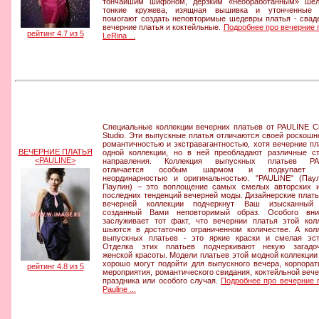
тончайшим шифоном, дерзким «необработанным» шёл
тонкие кружева, изящная вышивка и утонченные 
помогают создать неповторимые шедевры платья - свад
вечерние платья и коктейльные.
Подробнее про вечерние 
рейтинг 4.7 из 5
LeRina ...
Специальные коллекции вечерних платьев от PAULINE Cr
Studio. Эти выпускные платья отличаются своей роскошн
романтичностью и экстравагантностью, хотя вечерние пл
ВЕЧЕРНИЕ ПЛАТЬЯ
одной коллекции, но в ней преобладают различные с
<PAULINE>
направления. Коллекция выпускных платьев PA
отличается особым шармом и подкупает с
неординарностью и оригинальностью. "PAULINE" (Пау
Паулин) – это воплощение самых смелых авторских 
последних тенденций вечерней моды. Дизайнерские плать
вечерней коллекции подчеркнут Ваш изысканный 
созданный Вами неповторимый образ. Особого вни
заслуживает тот факт, что вечернии платья этой кол
шьются в достаточно ограниченном количестве. А кол
выпускных платьев - это яркие краски и смелая эст
Отделка этих платьев подчеркивают некую загадоч
женской красоты. Модели платьев этой модной коллекции
хорошо могут подойти для выпускного вечера, корпорат
рейтинг 4.8 из 5
мероприятия, романтического свидания, коктейльной вече
праздника или особого случая.
Подробнее про вечерние 
Pauline ...