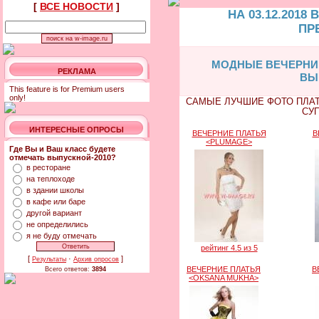
[
ВСЕ НОВОСТИ
]
НА 03.12.2018
ПР
МОДНЫЕ ВЕЧЕРНИЕ
РЕКЛАМА
ВЫ
This feature is for Premium users
only!
САМЫЕ ЛУЧШИЕ ФОТО ПЛАТ
СУ
ИНТЕРЕСНЫЕ ОПРОСЫ
ВЕЧЕРНИЕ ПЛАТЬЯ
В
<PLUMAGE>
Где Вы и Ваш класс будете
отмечать выпускной-2010?
в ресторане
на теплоходе
в здании школы
в кафе или баре
другой вариант
не определились
я не буду отмечать
рейтинг 4.5 из 5
[
·
]
Результаты
Архив опросов
ВЕЧЕРНИЕ ПЛАТЬЯ
В
Всего ответов:
3894
<OKSANA MUKHA>