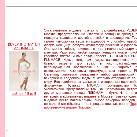
Эксклюзивные модные платья от салона-бутика PLU
Москве, представляющие известные западные бренды. 
женщина красива и достойна любви и восхищения. Пл
самая изысканная вещь в гардеробе – способно преоб
ВЕЧЕРНИЕ ПЛАТЬЯ
любую женщину, создать атмосферу роскоши и удоволь
<PLUMAGE>
Оно меняет образ, привнося в него утонченный шарм 
гламура. Ради того, чтобы каждая женщина могла прио
красивое платье, и был создан проект - CEREMONY P
PLUMAGE. Кроме того, там чужды напыщенность и п
бутики открыты для всех, в них расслаблен
непринужденная обстановка, а шик и харизма в
высокомерия. Ключевым преимуществом проекта Pl
Ceremony является уникальный набор дизайнерских
вечерней и свадебной моды, тщательно отобранных по
миру. Все наиболее актуальные и интересные идеи соб
фирменных бутиках ПЛЮМАЖ. Большинство бр
эксклюзивно представлены там, их невозможно встре
других магазинах города. ПЛЮМАЖ – бутик № 1 по 
рейтинг 4.5 из 5
вечерних и коктейльных платьев в Москве. Главная идея:
в одном месте максимальный выбор вечерних нарядов,
не надо было объезжать полгорода в поисках оного.
Под
про вечерние платья Плюмаж ...