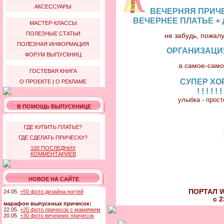
АКСЕССУАРЫ
ВЕЧЕРНЯЯ ПРИЧЕ
ВЕЧЕРНЕЕ ПЛАТЬЕ +
МАСТЕР-КЛАССЫ
ПОЛЕЗНЫЕ СТАТЬИ
не забудь, пожал
ПОЛЕЗНАЯ ИНФОРМАЦИЯ
ОРГАНИЗАЦИ
ФОРУМ ВЫПУСКНИЦ
а самое-само
ГОСТЕВАЯ КНИГА
СУПЕР ХО
О ПРОЕКТЕ
|
О РЕКЛАМЕ
! ! ! ! ! !
улыбка - прос
В ПОМОЩЬ ВЫПУСКНИЦЕ
ГДЕ КУПИТЬ ПЛАТЬЕ?
ГДЕ СДЕЛАТЬ ПРИЧЕСКУ?
100 ПОСЛЕДНИХ
КОММЕНТАРИЕВ
НОВОЕ НА САЙТЕ
ПОРТАЛ W
24.05.
+50 фото дизайна ногтей
с 2
марафон выпускных причесок:
22.05.
+25 фото причесок с макияжем
20.05.
+30 фото вечерних причесок