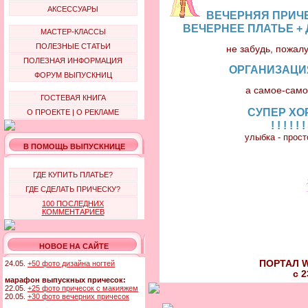
АКСЕССУАРЫ
ВЕЧЕРНЯЯ ПРИЧЕ
ВЕЧЕРНЕЕ ПЛАТЬЕ +
МАСТЕР-КЛАССЫ
ПОЛЕЗНЫЕ СТАТЬИ
не забудь, пожал
ПОЛЕЗНАЯ ИНФОРМАЦИЯ
ОРГАНИЗАЦИ
ФОРУМ ВЫПУСКНИЦ
а самое-само
ГОСТЕВАЯ КНИГА
СУПЕР ХО
О ПРОЕКТЕ
|
О РЕКЛАМЕ
! ! ! ! ! !
улыбка - прос
В ПОМОЩЬ ВЫПУСКНИЦЕ
ГДЕ КУПИТЬ ПЛАТЬЕ?
ГДЕ СДЕЛАТЬ ПРИЧЕСКУ?
100 ПОСЛЕДНИХ
КОММЕНТАРИЕВ
НОВОЕ НА САЙТЕ
ПОРТАЛ W
24.05.
+50 фото дизайна ногтей
с 2
марафон выпускных причесок:
22.05.
+25 фото причесок с макияжем
20.05.
+30 фото вечерних причесок