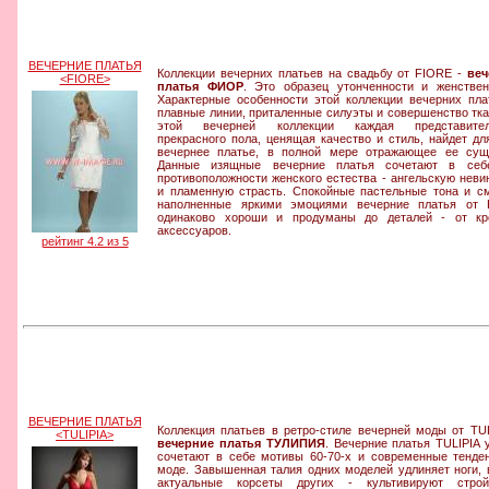
ВЕЧЕРНИЕ ПЛАТЬЯ
Коллекции вечерних платьев на свадьбу от FIORE -
веч
<FIORE>
платья ФИОР
. Это образец утонченности и женствен
Характерные особенности этой коллекции вечерних пла
плавные линии, приталенные силуэты и совершенство тка
этой вечерней коллекции каждая представител
прекрасного пола, ценящая качество и стиль, найдет дл
вечернее платье, в полной мере отражающее ее сущ
Данные изящные вечерние платья сочетают в себ
противоположности женского естества - ангельскую неви
и пламенную страсть. Спокойные пастельные тона и с
наполненные яркими эмоциями вечерние платья от 
одинаково хороши и продуманы до деталей - от кр
аксессуаров.
рейтинг 4.2 из 5
ВЕЧЕРНИЕ ПЛАТЬЯ
Коллекция платьев в ретро-стиле вечерней моды от TUL
<TULIPIA>
вечерние платья ТУЛИПИЯ
. Вечерние платья TULIPIA 
сочетают в себе мотивы 60-70-х и современные тенде
моде. Завышенная талия одних моделей удлиняет ноги, 
актуальные корсеты других - культивируют стройн