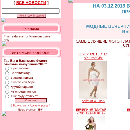
[
ВСЕ НОВОСТИ
]
НА 03.12.2018
ПР
МОДНЫЕ ВЕЧЕРНИЕ
РЕКЛАМА
ВЫ
This feature is for Premium users
only!
САМЫЕ ЛУЧШИЕ ФОТО ПЛАТ
СУ
ИНТЕРЕСНЫЕ ОПРОСЫ
ВЕЧЕРНИЕ ПЛАТЬЯ
В
<PLUMAGE>
Где Вы и Ваш класс будете
отмечать выпускной-2010?
в ресторане
на теплоходе
в здании школы
в кафе или баре
другой вариант
не определились
я не буду отмечать
рейтинг 4.5 из 5
[
·
]
Результаты
Архив опросов
ВЕЧЕРНИЕ ПЛАТЬЯ
В
Всего ответов:
3894
<OKSANA MUKHA>