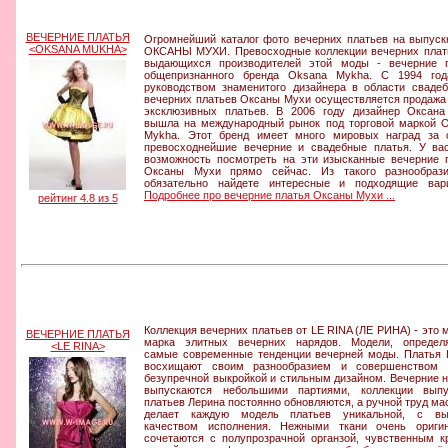
ВЕЧЕРНИЕ ПЛАТЬЯ
Огромнейший каталог фото вечерних платьев на выпуск
<OKSANA MUKHA>
ОКСАНЫ МУХИ. Превосходные коллекции вечерних плат
выдающихся производителей этой моды - вечерние 
общепризнанного бренда Oksana Mykha. С 1994 год
руководством знаменитого дизайнера в области сваде
вечерних платьев Оксаны Мухи осуществляется продажа
эксклюзивных платьев. В 2006 году дизайнер Оксан
вышла на международный рынок под торговой маркой 
Mykha. Этот бренд имеет много мировых наград за
превосходнейшие вечерние и свадебные платья. У ва
возможность посмотреть на эти изысканные вечерние 
Оксаны Мухи прямо сейчас. Из такого разнообраз
обязательно найдете интересные и подходящие вар
Подробнее про вечерние платья Оксаны Мухи ...
рейтинг 4.8 из 5
Коллекция вечерних платьев от LE RINA (ЛЕ РИНА) - это 
ВЕЧЕРНИЕ ПЛАТЬЯ
марка элитных вечерних нарядов. Модели, определ
<LE RINA>
самые современные тенденции вечерней моды. Платья 
восхищают своим разнообразием и совершенством в
безупречной выкройкой и стильным дизайном. Вечерние 
выпускаются небольшими партиями, коллекции выпу
платьев Лерина постоянно обновляются, а ручной труд ма
делает каждую модель платьев уникальной, с вы
качеством исполнения. Нежными ткани очень ориги
сочетаются с полупрозрачной органзой, чувственным к