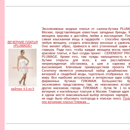
Эксклюзивные модные платья от салона-бутика PLU
Москве, представляющие известные западные бренды. 
женщина красива и достойна любви и восхищения. Пл
самая изысканная вещь в гардеробе – способно преоб
ВЕЧЕРНИЕ ПЛАТЬЯ
любую женщину, создать атмосферу роскоши и удоволь
<PLUMAGE>
Оно меняет образ, привнося в него утонченный шарм 
гламура. Ради того, чтобы каждая женщина могла прио
красивое платье, и был создан проект - CEREMONY P
PLUMAGE. Кроме того, там чужды напыщенность и п
бутики открыты для всех, в них расслаблен
непринужденная обстановка, а шик и харизма в
высокомерия. Ключевым преимуществом проекта Pl
Ceremony является уникальный набор дизайнерских
вечерней и свадебной моды, тщательно отобранных по
миру. Все наиболее актуальные и интересные идеи соб
фирменных бутиках ПЛЮМАЖ. Большинство бр
эксклюзивно представлены там, их невозможно встре
других магазинах города. ПЛЮМАЖ – бутик № 1 по 
рейтинг 4.5 из 5
вечерних и коктейльных платьев в Москве. Главная идея:
в одном месте максимальный выбор вечерних нарядов,
не надо было объезжать полгорода в поисках оного.
Под
про вечерние платья Плюмаж ...