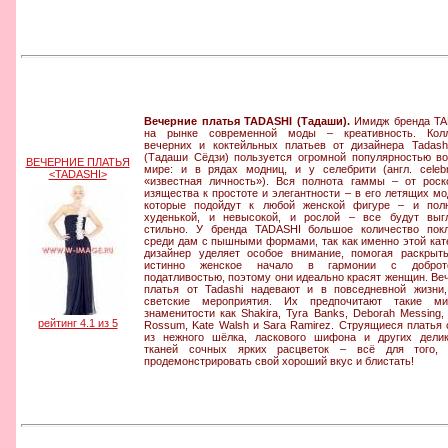
Вечерние платья TADASHI (Тадаши).
Имидж бренда TA
на рынке современной моды – креативность. Колл
вечерних и коктейльных платьев от дизайнера Tadashi
(Тадаши Сёдзи) пользуется огромной популярностью в
ВЕЧЕРНИЕ ПЛАТЬЯ
мире: и в рядах модниц, и у селебрити (англ. celeb
<TADASHI>
«известная личность»). Вся полнота гаммы – от рос
изящества к простоте и элегантности – в его летящих мо
которые подойдут к любой женской фигуре – и пол
худенькой, и невысокой, и рослой – все будут выг
стильно. У бренда TADASHI большое количество пок
среди дам с пышными формами, так как именно этой кат
дизайнер уделяет особое внимание, помогая раскрыт
истинно женское начало в гармонии с добро
податливостью, поэтому они идеально красят женщин. Ве
платья от Tadashi надевают и в повседневной жизни
светские мероприятия. Их предпочитают такие ми
знаменитости как Shakira, Tyra Banks, Deborah Messing
рейтинг 4.1 из 5
Rossum, Kate Walsh и Sara Ramirez. Струящиеся платья
из нежного шёлка, ласкового шифона и других дели
тканей сочных ярких расцветок – всё для того, 
продемонстрировать свой хороший вкус и блистать!