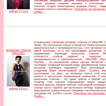
тончайшим шифоном, дерзким «необработанным» шёл
тонкие кружева, изящная вышивка и утонченные 
помогают создать неповторимые шедевры платья - свад
вечерние платья и коктейльные.
Подробнее про вечерние 
рейтинг 4.7 из 5
LeRina ...
Специальные коллекции вечерних платьев от PAULINE Cr
Studio. Эти выпускные платья отличаются своей роскошн
романтичностью и экстравагантностью, хотя вечерние пл
ВЕЧЕРНИЕ ПЛАТЬЯ
одной коллекции, но в ней преобладают различные с
<PAULINE>
направления. Коллекция выпускных платьев PA
отличается особым шармом и подкупает с
неординарностью и оригинальностью. "PAULINE" (Пау
Паулин) – это воплощение самых смелых авторских 
последних тенденций вечерней моды. Дизайнерские плать
вечерней коллекции подчеркнут Ваш изысканный 
созданный Вами неповторимый образ. Особого вни
заслуживает тот факт, что вечернии платья этой кол
шьются в достаточно ограниченном количестве. А кол
выпускных платьев - это яркие краски и смелая эст
Отделка этих платьев подчеркивают некую загадоч
женской красоты. Модели платьев этой модной коллекции
хорошо могут подойти для выпускного вечера, корпорат
рейтинг 4.8 из 5
мероприятия, романтического свидания, коктейльной вече
праздника или особого случая.
Подробнее про вечерние 
Pauline ...