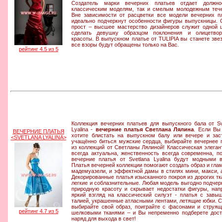
Создатель марки вечерних платьев отдает должно
классическим моделям, так и смелым молодежным теч
Вне зависимости от расцветки все модели вечерних п
идеально подчеркнут особенности фигуры выпускницы. 
прост – высшее мастерство дизайнеров служит одной 
сделать девушку образцом поклонения и олицетвор
красоты. В выпускном платье от TULIPIA вы станете звез
все взоры будут обращены только на Вас.
рейтинг 4.5 из 5
Коллекция вечерних платьев для выпускного бала от Sv
Lyalina -
вечерние платья Светлана Лялина
. Если Вы
ВЕЧЕРНИЕ ПЛАТЬЯ
хотите блистать на выпускном балу или вечере и зас
<SVETLANA LYALINA>
учащённо биться мужские сердца, выбирайте вечернее 
из коллекций от Светланы Лялиной! Классическая элеган
всегда актуальна, женственность всегда современна, п
вечерние платья от Svetlana Lyalina будут модными в
Платья вечерней коллекции помогают создать образ и гла
мадемуазели, и эффектной дамы в стилях мини, макси, 
Декорированные платья изысканного покроя из дорогих тк
легкие и соблазнительные. Любая модель выгодно подчер
природную красоту и скрывает недостатки фигуры, нап
яркий взгляд на классический силуэт - платья с завы
талией, украшенные атласными лентами, летящие юбки. 
выбирайте свой образ, поиграйте с фасонами и струя
рейтинг 4.7 из 5
шелковыми тканями – и Вы непременно подберете дос
наряд для выхода в свет!