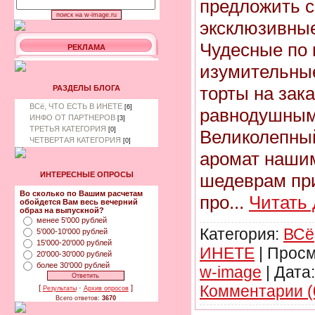
предложить 
эксклюзивные
Чудесные по 
РЕКЛАМА
изумительны
торты на зака
РАЗДЕЛЫ БЛОГА
ВСё, ЧТО ЕСТЬ В ИНЕТЕ
[6]
равнодушным
ИНФО ОТ ПАРТНЕРОВ
[3]
ТРЕТЬЯ КАТЕГОРИЯ
[0]
Великолепный
ЧЕТВЕРТАЯ КАТЕГОРИЯ
[0]
аромат наши
шедеврам пр
ИНТЕРЕСНЫЕ ОПРОСЫ
Во сколько по Вашим расчетам
про
...
Читать
обойдется Вам весь вечерний
образ на выпускной?
менее 5'000 рублей
Категория:
ВСё
5'000-10'000 рублей
15'000-20'000 рублей
ИНЕТЕ
|
Просм
20'000-30'000 рублей
более 30'000 рублей
w-image
|
Дата:
Комментарии (
[
·
]
Результаты
Архив опросов
Всего ответов:
3670