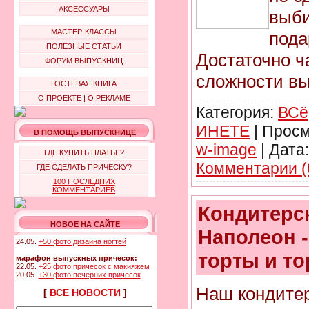
АКСЕССУАРЫ
выб
МАСТЕР-КЛАССЫ
пода
ПОЛЕЗНЫЕ СТАТЬИ
Достаточно ч
ФОРУМ ВЫПУСКНИЦ
сложности в
ГОСТЕВАЯ КНИГА
О ПРОЕКТЕ
|
О РЕКЛАМЕ
Категория:
ВСё
ИНЕТЕ
|
Просм
В ПОМОЩЬ ВЫПУСКНИЦЕ
w-image
|
Дата:
ГДЕ КУПИТЬ ПЛАТЬЕ?
Комментарии (
ГДЕ СДЕЛАТЬ ПРИЧЕСКУ?
100 ПОСЛЕДНИХ
КОММЕНТАРИЕВ
Кондитерс
НОВОЕ НА САЙТЕ
Наполеон 
24.05.
+50 фото дизайна ногтей
торты и то
марафон выпускных причесок:
22.05.
+25 фото причесок с макияжем
20.05.
+30 фото вечерних причесок
Наш кондитер
[
ВСЕ НОВОСТИ
]