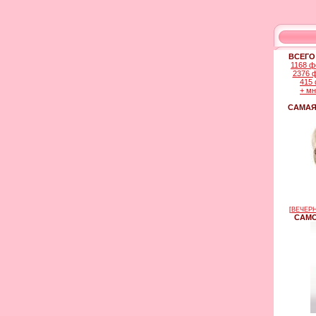
ВСЕГО
1168 ф
2376 
415 
+ м
САМАЯ
[
ВЕЧЕРН
САМО