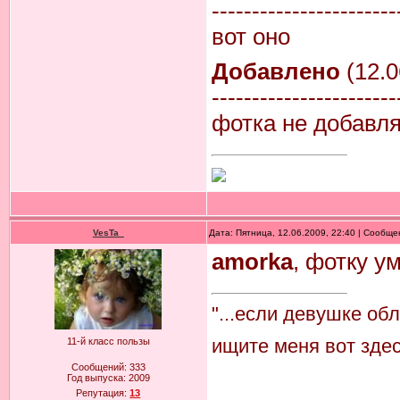
-----------------------
вот оно
Добавлено
(12.0
-----------------------
фотка не добавля
VesTa_
Дата: Пятница, 12.06.2009, 22:40 | Сообщ
amorka
, фотку ум
"...если девушке об
ищите меня вот здесь
11-й класс пользы
Сообщений:
333
Год выпуска:
2009
Репутация:
13