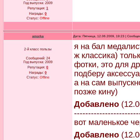
Год выпуска:
2009
Репутация:
1
Награды:
0
Статус:
Offline
amorka
Дата: Пятница, 12.06.2009, 19:23 | Сообщ
я на бал медалис
2-й класс пользы
ж классика) толь
Сообщений:
24
Год выпуска:
2009
фотки, это для д
Репутация:
0
подберу аксессуа
Награды:
0
Статус:
Offline
а на сам выпускн
позже кину)
Добавлено
(12.0
-----------------------
вот маленькое че
Добавлено
(12.0