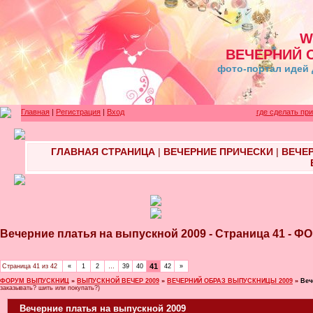
W
ВЕЧЕРНИЙ 
фото-портал идей 
Главная
|
Регистрация
|
Вход
где сделать пр
ГЛАВНАЯ СТРАНИЦА
|
ВЕЧЕРНИЕ ПРИЧЕСКИ
|
ВЕЧЕ
Вечерние платья на выпускной 2009 - Страница 41 -
41
Страница
41
из
42
«
1
2
…
39
40
42
»
ФОРУМ ВЫПУСКНИЦ
»
ВЫПУСКНОЙ ВЕЧЕР 2009
»
ВЕЧЕРНИЙ ОБРАЗ ВЫПУСКНИЦЫ 2009
»
Веч
заказывать? шить или покупать?)
Вечерние платья на выпускной 2009