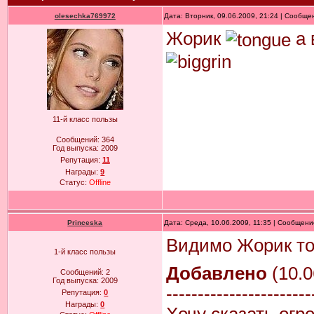
olesechka769972
Дата: Вторник, 09.06.2009, 21:24 | Сообщ
Жорик
а 
11-й класс пользы
Сообщений:
364
Год выпуска:
2009
Репутация:
11
Награды:
9
Статус:
Offline
Princeska
Дата: Среда, 10.06.2009, 11:35 | Сообщен
Видимо Жорик тож
1-й класс пользы
Добавлено
(10.0
Сообщений:
2
Год выпуска:
2009
-----------------------
Репутация:
0
Награды:
0