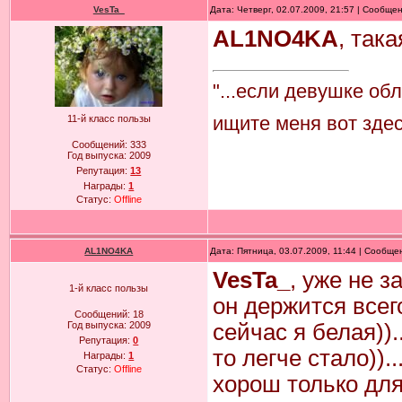
VesTa_
Дата: Четверг, 02.07.2009, 21:57 | Сообще
AL1NO4KA
, така
"...если девушке об
ищите меня вот здесь
11-й класс пользы
Сообщений:
333
Год выпуска:
2009
Репутация:
13
Награды:
1
Статус:
Offline
AL1NO4KA
Дата: Пятница, 03.07.2009, 11:44 | Сообщ
VesTa_
, уже не з
1-й класс пользы
он держится всего
Сообщений:
18
Год выпуска:
2009
сейчас я белая))..
Репутация:
0
то легче стало)).
Награды:
1
Статус:
Offline
хорош только для 