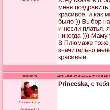
Хочу сказать огр
Статус:
Offline
меня поздравить 
красивое, и как 
было-)) Выбор на
и несли платья, я
никогда-))) Маму
В Плюмаже тоже 
значительно мень
красивые.
dancegirl-91
Дата: Среда, 10.06.2009, 12:04 | Сообщен
Princeska,
с тебя
1-й класс пользы
Сообщений:
14