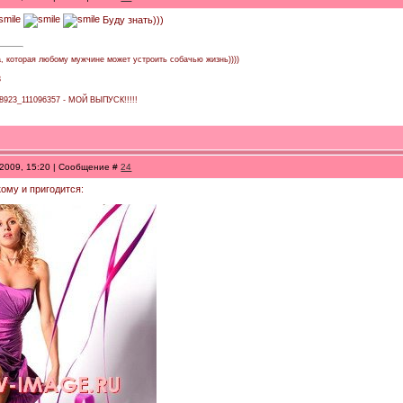
Буду знать)))
а, которая любому мужчине может устроить собачью жизнь))))
3
138923_111096357 - МОЙ ВЫПУСК!!!!!
.2009, 15:20 | Сообщение #
24
кому и пригодится: