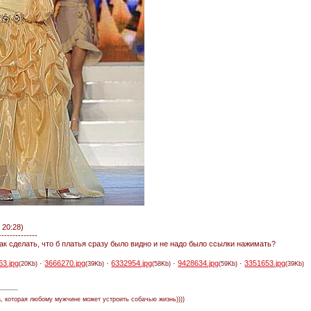
 20:28)
--------------
ак сделать, что б платья сразу было видно и не надо было ссылки нажимать?
63.jpg
·
3666270.jpg
·
6332954.jpg
·
9428634.jpg
·
3351653.jpg
(20Kb)
(39Kb)
(58Kb)
(59Kb)
(39Kb)
а, которая любому мужчине может устроить собачью жизнь))))