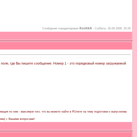
КoshkA
Сообщение отредактировал
-
Суббота, 26.09.2009, 20:29
в поле, где Вы пишите сообщение. Номер 1 - это порядковый номер загружаемой
мация по ним - максимум того, что вы можете найти в RUнете на тему подготовки к выпускному
ями) с Вашими вопросами!