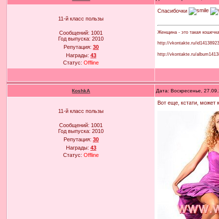
Спасибочки
11-й класс пользы
Женщина - это такая кошечк
Сообщений:
1001
Год выпуска:
2010
http://vkontakte.ru/id1413892
Репутация:
30
http://vkontakte.ru/album14
Награды:
43
Статус:
Offline
КoshkA
Дата: Воскресенье, 27.09
Вот еще, кстати, может 
11-й класс пользы
Сообщений:
1001
Год выпуска:
2010
Репутация:
30
Награды:
43
Статус:
Offline