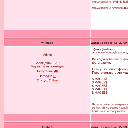
http://vkontakte.ru/id1413892
http://vkontakte.ru/album14
w-image
Дата: Воскресенье, 27.09
Quote
(
КoshkA
)
А скажите, пожалуйста как с
Admin
Вы когда добавляете фо
фотографии.
Сообщений:
1291
Год выпуска:
ежегодно
Если у Вас много фотог
Репутация:
40
Просто вставьте эти ко
Награды:
13
$IMAGE1$
Статус:
Offline
$IMAGE2$
$IMAGE3$
$IMAGE4$
$IMAGE5$
На этом сайте Вы найдете са
вечеру!!!!! Не верите?
давай
Если что-то не получается,
КoshkA
Дата: Воскресенье, 27.09