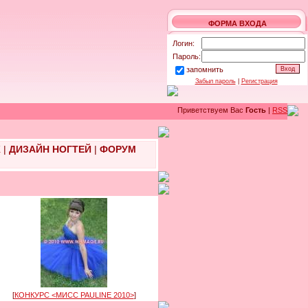
ФОРМА ВХОДА
Логин:
Пароль:
запомнить
Забыл пароль
|
Регистрация
Приветствуем Вас
Гость
|
RSS
Ж
|
ДИЗАЙН НОГТЕЙ
|
ФОРУМ
[
КОНКУРС <МИСС PAULINE 2010>
]