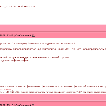
3
138923_111096357 - МОЙ ВЫПУСК!!!!!
.2009, 13:48 | Сообщение #
22
делать, что б платья сразу было видно и не надо было ссылки нажимать?
тографию, справа появляется код. Выглядит он как $IMAGE1$ - его надо переместить 
рафий, то лучше каждую из них начинать с новой строчки.
ды для пяти фотографий:
мое огромное количество фото платьев, фото причесок, фото макияжа, фото ногтей, а также вся инфор
те спорить
!
 НЕ СТЕСНЯЙТЕСЬ, пишите администратору личные сообщения (кнопочка "Л.С." под этими комментари
.2009, 15:13 | Сообщение #
23