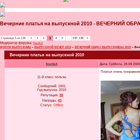
Вечерние платья на выпускной 2010 - ВЕЧЕРНИЙ О
3
Страница
3
из
136
«
1
2
4
5
…
135
136
»
Модератор форума:
КoshkA
ФОРУМ ВЫПУСКНИЦ
»
ВЫПУСКНОЙ ВЕЧЕР 2010
»
ВЕЧЕРНИЙ ОБРАЗ ВЫПУСКНИЦЫ 2010
»
Веч
Вечерние платья на выпускной 2010
КoshkA
Дата: Суббота, 26.09.200
Платья очень понравили
11-й класс пользы
Сообщений:
1001
Год выпуска:
2010
Репутация:
30
Награды:
43
Статус:
Offline