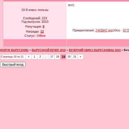
вот)
10-й класс пользы
Сообщений:
223
Год выпуска:
2010
Репутация:
8
Прикрепления:
7443847.jpg
·
977
(35Kb)
Награды:
12
Статус:
Offline
ФОРУМ ВЫПУСКНИЦ
»
ВЫПУСКНОЙ ВЕЧЕР 2010
»
ВЕЧЕРНИЙ ОБРАЗ ВЫПУСКНИЦЫ 2010
»
Веч
19
Страница
19
из
21
«
1
2
…
17
18
20
21
»