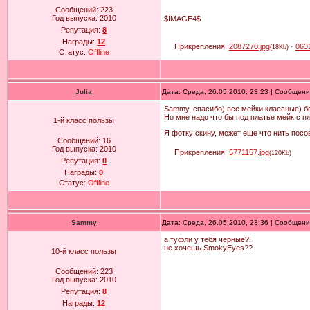
Сообщений:
223
Год выпуска:
2010
$IMAGE4$
Репутация:
8
Награды:
12
Прикрепления:
2087270.jpg
·
063
(18Kb)
Статус:
Offline
Julia
Дата: Среда, 26.05.2010, 23:23 | Сообщен
Sammy, спасибо) все мейки классные) 
Но мне надо что бы под платье мейк с п
1-й класс пользы
Я фотку скину, может еще что нить посо
Сообщений:
16
Год выпуска:
2010
Прикрепления:
5771157.jpg
(120Kb)
Репутация:
0
Награды:
0
Статус:
Offline
Sammy
Дата: Среда, 26.05.2010, 23:36 | Сообщен
а туфли у тебя черные?!
не хочешь SmokyEyes??
10-й класс пользы
Сообщений:
223
Год выпуска:
2010
Репутация:
8
Награды:
12