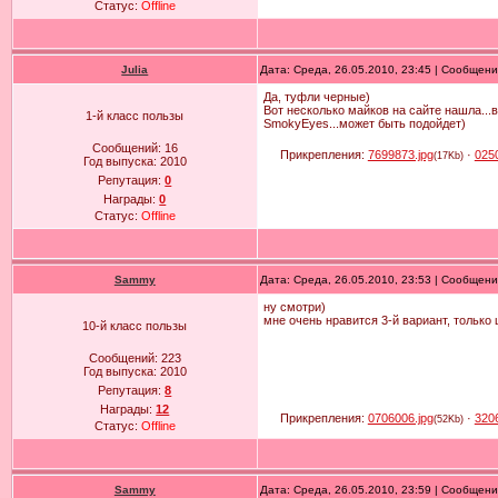
Статус:
Offline
Julia
Дата: Среда, 26.05.2010, 23:45 | Сообщен
Да, туфли черные)
Вот несколько майков на сайте нашла...
1-й класс пользы
SmokyEyes...может быть подойдет)
Сообщений:
16
Прикрепления:
7699873.jpg
·
025
(17Kb)
Год выпуска:
2010
Репутация:
0
Награды:
0
Статус:
Offline
Sammy
Дата: Среда, 26.05.2010, 23:53 | Сообщен
ну смотри)
мне очень нравится 3-й вариант, только
10-й класс пользы
Сообщений:
223
Год выпуска:
2010
Репутация:
8
Награды:
12
Прикрепления:
0706006.jpg
·
320
(52Kb)
Статус:
Offline
Sammy
Дата: Среда, 26.05.2010, 23:59 | Сообщен