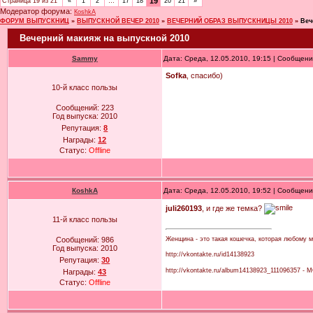
19
Страница
19
из
21
«
1
2
…
17
18
20
21
»
Модератор форума:
КoshkA
ФОРУМ ВЫПУСКНИЦ
»
ВЫПУСКНОЙ ВЕЧЕР 2010
»
ВЕЧЕРНИЙ ОБРАЗ ВЫПУСКНИЦЫ 2010
»
Веч
Вечерний макияж на выпускной 2010
Sammy
Дата: Среда, 12.05.2010, 19:15 | Сообщен
Sofka
, спасибо)
10-й класс пользы
Сообщений:
223
Год выпуска:
2010
Репутация:
8
Награды:
12
Статус:
Offline
КoshkA
Дата: Среда, 12.05.2010, 19:52 | Сообщен
juli260193
, и где же темка?
11-й класс пользы
Женщина - это такая кошечка, которая любому м
Сообщений:
986
Год выпуска:
2010
http://vkontakte.ru/id14138923
Репутация:
30
http://vkontakte.ru/album14138923_111096357 - 
Награды:
43
Статус:
Offline