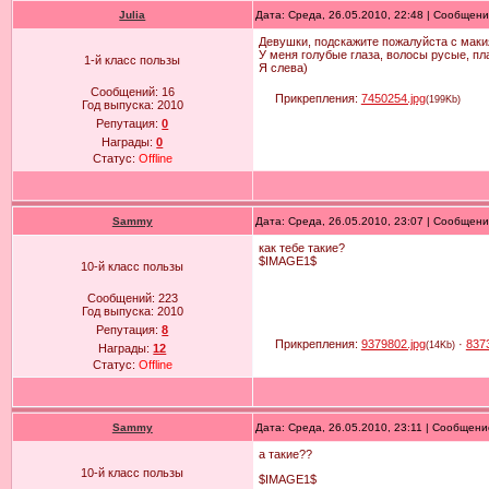
Julia
Дата: Среда, 26.05.2010, 22:48 | Сообщен
Девушки, подскажите пожалуйста с мак
У меня голубые глаза, волосы русые, пл
1-й класс пользы
Я слева)
Сообщений:
16
Прикрепления:
7450254.jpg
(199Kb)
Год выпуска:
2010
Репутация:
0
Награды:
0
Статус:
Offline
Sammy
Дата: Среда, 26.05.2010, 23:07 | Сообщен
как тебе такие?
$IMAGE1$
10-й класс пользы
Сообщений:
223
Год выпуска:
2010
Репутация:
8
Прикрепления:
9379802.jpg
·
837
(14Kb)
Награды:
12
Статус:
Offline
Sammy
Дата: Среда, 26.05.2010, 23:11 | Сообщен
а такие??
10-й класс пользы
$IMAGE1$