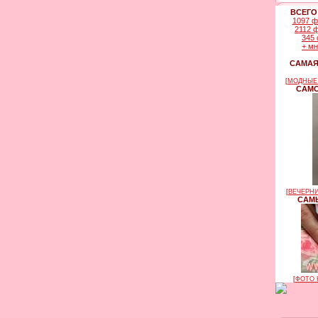
ВСЕГО
1097 ф
2112 
345 
+ м
САМАЯ
[
МОДНЫЕ 
САМО
[
ВЕЧЕРНИ
САМЫ
[
ФОТО 