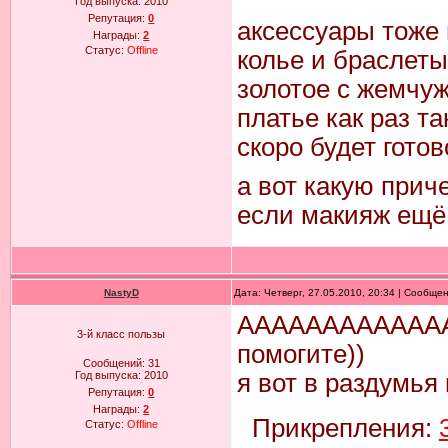
Год выпуска:
2010
Репутация:
0
аксессуары тоже
Награды:
2
Статус:
Offline
колье и браслеты
золотое с жемчу
платье как раз та
скоро будет готов
а вот какую прич
если макияж ещё 
NastyD
Дата: Четверг, 27.05.2010, 20:34 | Сообще
АААААААААААА
3-й класс пользы
помогите))
Сообщений:
31
Год выпуска:
2010
я вот в раздумья
Репутация:
0
Награды:
2
Прикрепления:
Статус:
Offline