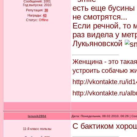
Сообщений:
1001
Год выпуска:
2010
есть еще бусины 
Репутация:
30
не смотрятся...
Награды:
43
Статус:
Offline
Если речной, то 
раз видела у мет
Лукьяновской
Женщина - это така
устроить собачью жи
http://vkontakte.ru/i
http://vkontakte.ru
lenusik2804
Дата: Понедельник, 08.02.2010, 06:26 | С
С бактиком хоро
11-й класс пользы