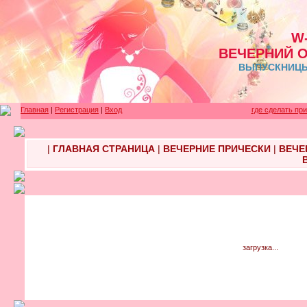
W
ВЕЧЕРНИЙ 
ВЫПУСКНИЦЫ 
Главная
|
Регистрация
|
Вход
где сделать пр
|
ГЛАВНАЯ СТРАНИЦА
|
ВЕЧЕРНИЕ ПРИЧЕСКИ
|
ВЕЧЕ
загрузка...