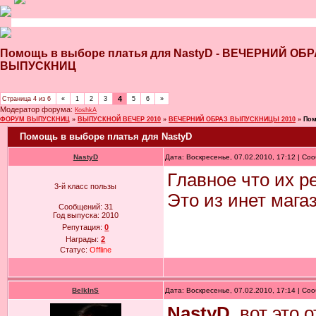
Помощь в выборе платья для NastyD - ВЕЧЕРНИЙ О
ВЫПУСКНИЦ
4
Страница
4
из
6
«
1
2
3
5
6
»
Модератор форума:
КoshkA
ФОРУМ ВЫПУСКНИЦ
»
ВЫПУСКНОЙ ВЕЧЕР 2010
»
ВЕЧЕРНИЙ ОБРАЗ ВЫПУСКНИЦЫ 2010
»
Пом
Помощь в выборе платья для NastyD
NastyD
Дата: Воскресенье, 07.02.2010, 17:12 | С
Главное что их р
3-й класс пользы
Это из инет мага
Сообщений:
31
Год выпуска:
2010
Репутация:
0
Награды:
2
Статус:
Offline
BelkInS
Дата: Воскресенье, 07.02.2010, 17:14 | С
NastyD
, вот это