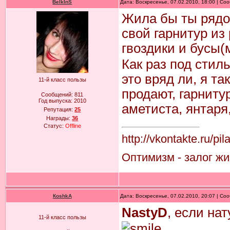
BelkInS
Дата: Воскресенье, 07.02.2010, 18:00 | С
Жила бы ты рядо
свой гарнитур из 
гвоздики и бусы(
Как раз под стиль
это вряд ли, я та
11-й класс пользы
продают, гарниту
Сообщений:
811
Год выпуска:
2010
аметиста, янтаря,
Репутация:
25
Награды:
36
Статус:
Offline
http://vkontakte.ru/pi
Оптимизм - залог жиз
КoshkA
Дата: Воскресенье, 07.02.2010, 20:07 | С
NastyD
, если на
11-й класс пользы