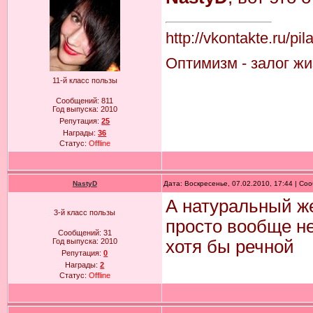
http://vkontakte.ru/pi
Оптимизм - залог жиз
11-й класс пользы
Сообщений:
811
Год выпуска:
2010
Репутация:
25
Награды:
36
Статус:
Offline
NastyD
Дата: Воскресенье, 07.02.2010, 17:44 | С
А натуральный ж
3-й класс пользы
просто вообще н
Сообщений:
31
Год выпуска:
2010
хотя бы речной
Репутация:
0
Награды:
2
Статус:
Offline