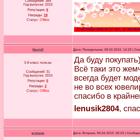
Сообщений:
389
Год выпуска:
2010
Репутация:
6
Награды:
19
Статус:
Offline
NastyD
Дата: Понедельник, 08.02.2010, 14:25 | С
Да буду покупать
3-й класс пользы
Всё таки это жем
Сообщений:
31
Год выпуска:
2010
всегда будет мод
Репутация:
0
не во всех ювелир
Награды:
2
Статус:
Offline
спасибо в крайне
lenusik2804
, спа
w-image
Дата: Вторник, 06.04.2010, 00:03 | Сообщ