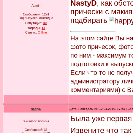
NastyD
, как обст
Admin
прически с маки
Сообщений:
1291
Год выпуска:
ежегодно
подбирать
Репутация:
40
Награды:
13
Статус:
Offline
На этом сайте Вы н
фото причесок, фото
по ним - максимум т
подготовки к выпуск
Если что-то не пол
администратору лич
комментариями) с В
NastyD
Дата: Понедельник, 12.04.2010, 17:54 | С
Была уже первая
3-й класс пользы
Извените что так 
Сообщений:
31