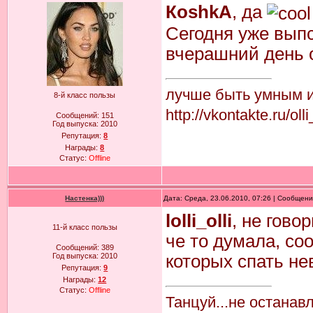
КoshkA
, да
Сегодня уже выпск
вчерашний день 
лучше быть умным и 
8-й класс пользы
http://vkontakte.ru/ol
Сообщений:
151
Год выпуска:
2010
Репутация:
8
Награды:
8
Статус:
Offline
Настенка)))
Дата: Среда, 23.06.2010, 07:26 | Сообщен
lolli_olli
, не говор
11-й класс пользы
че то думала, со
Сообщений:
389
Год выпуска:
2010
которых спать н
Репутация:
9
Награды:
12
Статус:
Offline
Танцуй...не останав