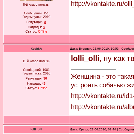
http://vkontakte.ru/ol
8-й класс пользы
Сообщений:
151
Год выпуска:
2010
Репутация:
8
Награды:
8
Статус:
Offline
КoshkA
Дата: Вторник, 22.06.2010, 19:53 | Сообщ
lolli_olli
, ну как 
11-й класс пользы
Сообщений:
1001
Год выпуска:
2010
Женщина - это така
Репутация:
30
устроить собачью жи
Награды:
43
Статус:
Offline
http://vkontakte.ru/i
http://vkontakte.ru
lolli_olli
Дата: Среда, 23.06.2010, 03:44 | Сообщен