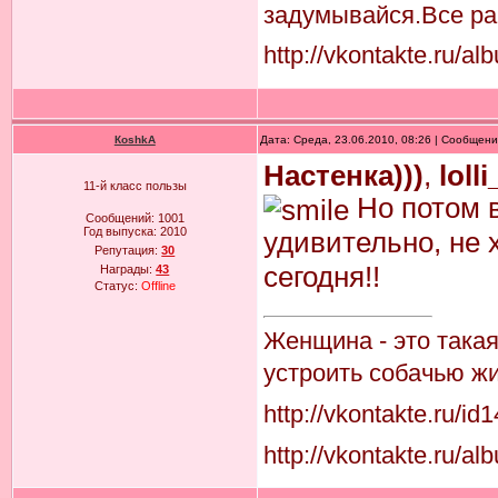
задумывайся.Все равн
http://vkontakte.ru/
КoshkA
Дата: Среда, 23.06.2010, 08:26 | Сообщен
Настенка)))
,
lolli
11-й класс пользы
Но потом в
Сообщений:
1001
Год выпуска:
2010
удивительно, не 
Репутация:
30
сегодня!!
Награды:
43
Статус:
Offline
Женщина - это така
устроить собачью жи
http://vkontakte.ru/i
http://vkontakte.ru