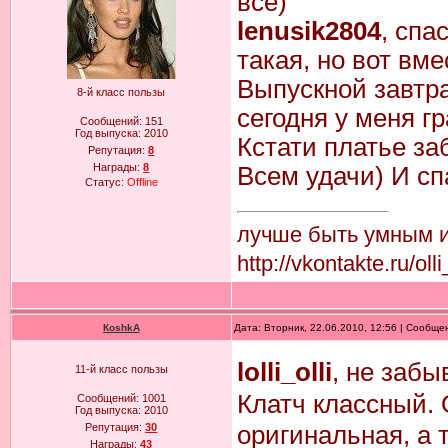
все)
lenusik2804
, спа
такая, но вот вм
Выпускной завтра
8-й класс пользы
сегодня у меня г
Сообщений:
151
Год выпуска:
2010
Кстати платье за
Репутация:
8
Награды:
8
Всем удачи) И сп
Статус:
Offline
лучше быть умным и 
http://vkontakte.ru/ol
КoshkA
Дата: Вторник, 22.06.2010, 12:56 | Сообщ
lolli_olli
, не забы
11-й класс пользы
Клатч классный.
Сообщений:
1001
Год выпуска:
2010
оригинальная, а т
Репутация:
30
Награды:
43