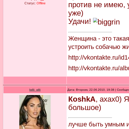
против не имею, 
Статус:
Offline
уже)
Удачи!
Женщина - это така
устроить собачью жи
http://vkontakte.ru/i
http://vkontakte.ru
lolli_olli
Дата: Вторник, 22.06.2010, 19:38 | Сообщ
КoshkA
, ахах0) 
большое)
лучше быть умным и 