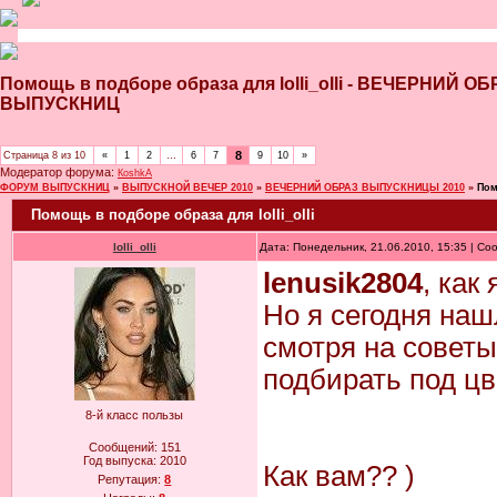
Помощь в подборе образа для lolli_olli - ВЕЧЕРНИ
ВЫПУСКНИЦ
8
Страница
8
из
10
«
1
2
…
6
7
9
10
»
Модератор форума:
КoshkA
ФОРУМ ВЫПУСКНИЦ
»
ВЫПУСКНОЙ ВЕЧЕР 2010
»
ВЕЧЕРНИЙ ОБРАЗ ВЫПУСКНИЦЫ 2010
»
Пом
Помощь в подборе образа для lolli_olli
lolli_olli
Дата: Понедельник, 21.06.2010, 15:35 | С
lenusik2804
, как
Но я сегодня наш
смотря на советы
подбирать под цве
8-й класс пользы
Сообщений:
151
Год выпуска:
2010
Как вам?? )
Репутация:
8