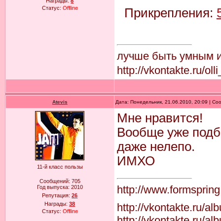
Награды:
8
Статус:
Offline
Прикрепления:
лучше быть умным и 
http://vkontakte.ru/ol
Atevis
Дата: Понедельник, 21.06.2010, 20:09 | С
Мне нравится!
Вообще уже подб
даже нелепо.
ИМХО
11-й класс пользы
Сообщений:
705
http://www.formspring
Год выпуска:
2010
Репутация:
26
Награды:
38
http://vkontakte.ru/
Статус:
Offline
http://vkontakte.ru/