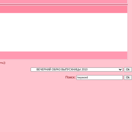
чь))
Поиск: