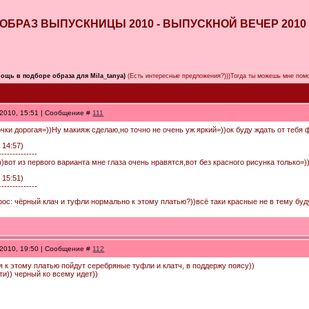
НИЙ ОБРАЗ ВЫПУСКНИЦЫ 2010 - ВЫПУСКНОЙ ВЕЧЕР 201
ощь в подборе образа для Mila_tanya)
(Есть интересные предложения?)))Тогда ты можешь мне помо
.2010, 15:51 | Сообщение #
111
очки дорогая=))Ну макияж сделаю,но точно не очень уж яркий=))ок буду ждать от тебя ф
 14:57)
--------------
))вот из первого варианта мне глаза очень нравятся,вот без красного рисунка только=
 15:51)
--------------
рос: чёрный клач и туфли нормально к этому платью?))всё таки красные не в тему буд
.2010, 19:50 | Сообщение #
112
я к этому платью пойдут серебряные туфли и клатч, в поддержу поясу))
ти)) черный ко всему идет))