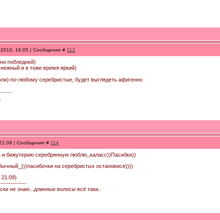
.2010, 16:05 | Сообщение #
113
жно побледней)
 нежный и в тоже время яркий)
фли) по-любому серебристые, будет выглядеть афигенно
6
 21:09 | Сообщение #
114
раз и бижутерию серебрянную люблю,,каласс))Пасибки))
обычный_)))пасибочки на серебристых остановися))))
 21:09)
--------------
ски не знаю...длинные волосы всё таки..