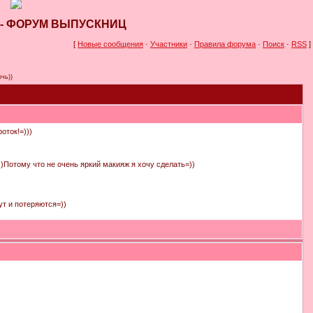
0 - ФОРУМ ВЫПУСКНИЦ
[
Новые сообщения
·
Участники
·
Правила форума
·
Поиск
·
RSS
]
чь))
оток!=)))
)))Потому что не очень яркий макияж я хочу сделать=))
ут и потеряются=))