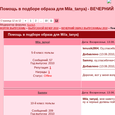
Помощь в подборе образа для Mila_tanya) - ВЕЧЕР
12
Страница
12
из
12
«
1
2
…
10
11
Модератор форума:
КoshkA
ФОРУМ ВЫПУСКНИЦ
»
ВЫПУСКНОЙ ВЕЧЕР 2010
»
ВЕЧЕРНИЙ ОБРАЗ ВЫПУСКНИЦЫ 2010
»
Пом
Помощь в подборе образа для Mila_tanya)
Mila_tanya)
Дата: Воскресенье, 13.06
lenusik2804
, Оу,спасиб
5-й класс пользы
Добавлено
(13.06.2010,
-------------------------------
Сообщений:
57
Sammy
, оу,спасибочки=
Год выпуска:
2010
Добавлено
(13.06.2010,
Репутация:
1
-------------------------------
Награды:
1
Дорогие, вот у меня воп
Статус:
Offline
Sammy
Дата: Воскресенье, 13.06
Mila_tanya)
, мне кажетс
ну а черные должны пой
10-й класс пользы
Сообщений:
209
Год выпуска:
2010