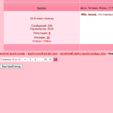
Sammy
Дата: Четверг, Вчера, 17
Mila_tanya)
, это хорош
10-й класс пользы
Сообщений:
209
Год выпуска:
2010
Репутация:
8
Награды:
12
Статус:
Offline
ФОРУМ ВЫПУСКНИЦ
»
ВЫПУСКНОЙ ВЕЧЕР 2010
»
ВЕЧЕРНИЙ ОБРАЗ ВЫПУСКНИЦЫ 2010
»
Пом
12
Страница
12
из
12
«
1
2
…
10
11