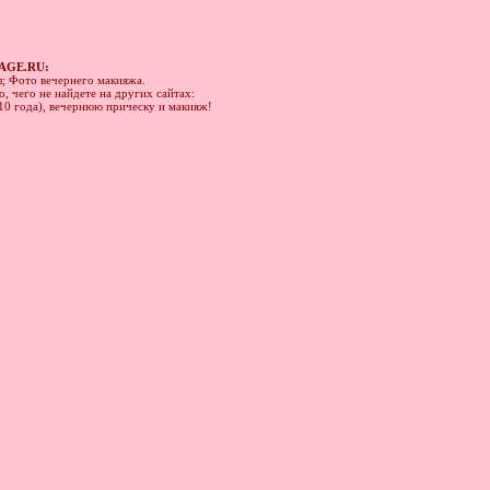
AGE.RU:
ы; Фото вечернего макияжа.
, чего не найдете на других сайтах:
010 года), вечернюю прическу и макияж!