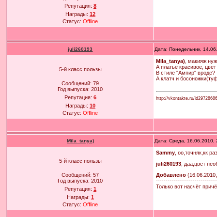
Репутация:
8
Награды:
12
Статус:
Offline
juli260193
Дата: Понедельник, 14.06
Mila_tanya)
, макияж ну
А платье красивое, цвет
5-й класс пользы
В стиле "Ампир" вроде?
А клатч и босоножки(ту
Сообщений:
79
Год выпуска:
2010
Репутация:
6
http://vkontakte.ru/id2972868
Награды:
10
Статус:
Offline
Mila_tanya)
Дата: Среда, 16.06.2010,
Sammy
, оо,точняк,кк 
5-й класс пользы
juli260193
, даа,цвет не
Добавлено
(16.06.2010,
Сообщений:
57
-------------------------------
Год выпуска:
2010
Только вот насчёт причё
Репутация:
1
Награды:
1
Статус:
Offline