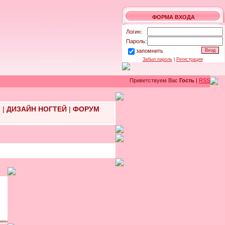
ФОРМА ВХОДА
Логин:
Пароль:
запомнить
Забыл пароль
|
Регистрация
Приветствуем Вас
Гость
|
RSS
Ж
|
ДИЗАЙН НОГТЕЙ
|
ФОРУМ
ламы