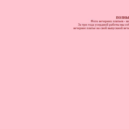
ПОЛНЫЙ
Фото вечерних платьев - к
За три года усердной работы мы соб
вечернее платье на свой выпускной веч