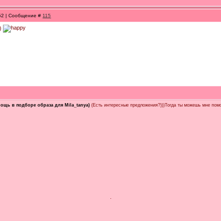
:52 | Сообщение #
115
о)
ощь в подборе образа для Mila_tanya)
(Есть интересные предложения?)))Тогда ты можешь мне помо
.