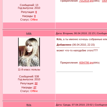
Прикрепления:
7552818.jpg
·
590
(38Kb)
Сообщений:
13
Год выпуска:
2010
Репутация:
0
Награды:
0
Статус:
Offline
Ir4ik
Дата: Вторник, 06.04.2010, 22:15 | Сообщ
Kris
, а ты именно хочешь собранные и
Добавлено
(06.04.2010, 22:15)
---------------------------------------------
может что-то наподобие этого???
Прикрепления:
4094786.jpg
(86Kb)
11-й класс пользы
Сообщений:
538
Год выпуска:
2010
Репутация:
22
Награды:
27
Статус:
Offline
Kris
Дата: Среда, 07.04.2010, 23:02 | Сообщен