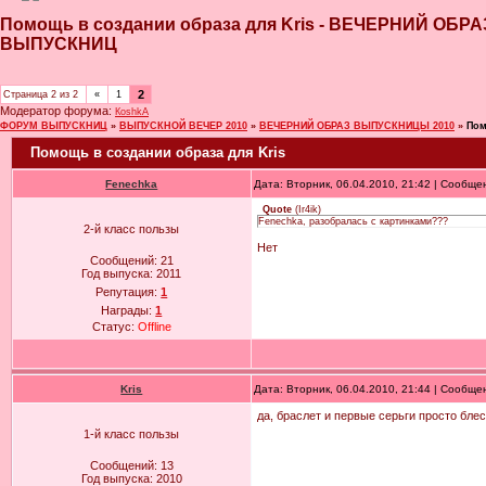
Помощь в создании образа для Kris - ВЕЧЕРНИЙ ОБ
ВЫПУСКНИЦ
2
Страница
2
из
2
«
1
Модератор форума:
КoshkA
ФОРУМ ВЫПУСКНИЦ
»
ВЫПУСКНОЙ ВЕЧЕР 2010
»
ВЕЧЕРНИЙ ОБРАЗ ВЫПУСКНИЦЫ 2010
»
Пом
Помощь в создании образа для Kris
Fenechka
Дата: Вторник, 06.04.2010, 21:42 | Сообщ
Quote
(
Ir4ik
)
Fenechka, разобралась с картинками???
2-й класс пользы
Нет
Сообщений:
21
Год выпуска:
2011
Репутация:
1
Награды:
1
Статус:
Offline
Kris
Дата: Вторник, 06.04.2010, 21:44 | Сообщ
да, браслет и первые серьги просто блес
1-й класс пользы
Сообщений:
13
Год выпуска:
2010