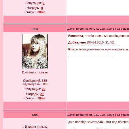
Репутация:
0
Награды:
0
Статус:
Offline
Ir4ik
Дата: Вторник, 06.04.2010, 21:48 | Сообщ
Fenechka
, я тебе в личные сообщения с
Добавлено
(06.04.2010, 21:48)
---------------------------------------------
Kris
, а ты еще ничего не присматривала
11-й класс пользы
Сообщений:
538
Год выпуска:
2010
Репутация:
22
Награды:
27
Статус:
Offline
Kris
Дата: Вторник, 06.04.2010, 22:06 | Сообщ
да я вообще заматалась, вот над приче
1-й класс пользы