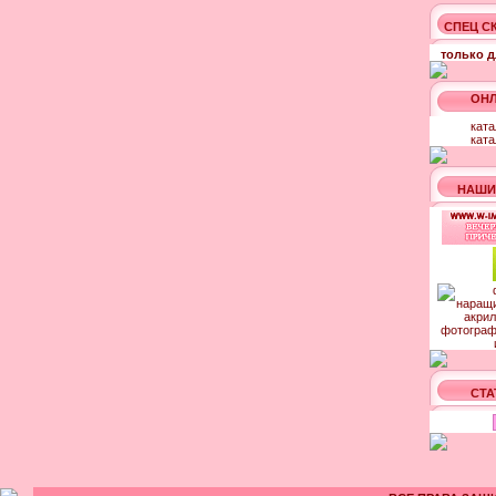
СПЕЦ С
только д
ОНЛ
ката
ката
НАШИ
СТА