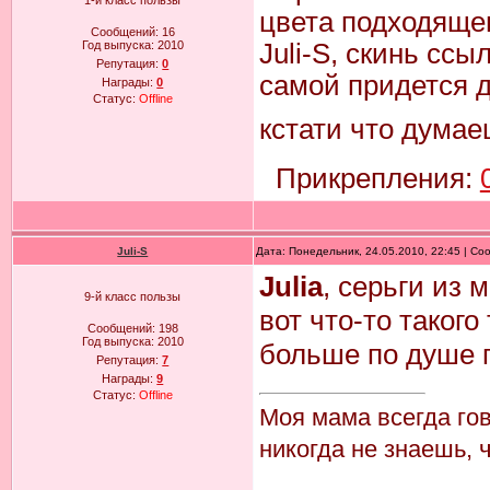
1-й класс пользы
цвета подходящег
Сообщений:
16
Год выпуска:
2010
Juli-S, скинь ссы
Репутация:
0
самой придется д
Награды:
0
Статус:
Offline
кстати что думае
Прикрепления:
Juli-S
Дата: Понедельник, 24.05.2010, 22:45 | С
Julia
, серьги из 
9-й класс пользы
вот что-то таког
Сообщений:
198
Год выпуска:
2010
больше по душе 
Репутация:
7
Награды:
9
Статус:
Offline
Моя мама всегда го
никогда не знаешь, 