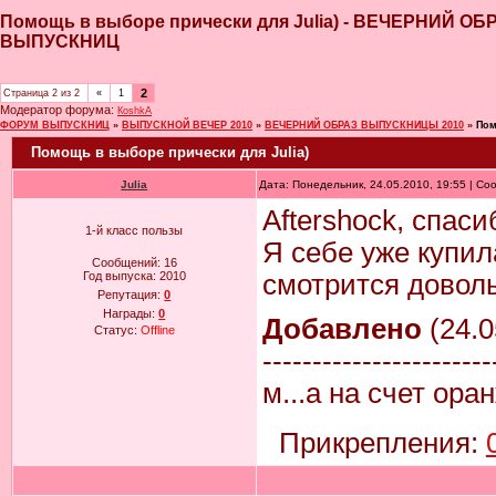
Помощь в выборе прически для Julia) - ВЕЧЕРНИЙ 
ВЫПУСКНИЦ
2
Страница
2
из
2
«
1
Модератор форума:
КoshkA
ФОРУМ ВЫПУСКНИЦ
»
ВЫПУСКНОЙ ВЕЧЕР 2010
»
ВЕЧЕРНИЙ ОБРАЗ ВЫПУСКНИЦЫ 2010
»
Пом
Помощь в выборе прически для Julia)
Julia
Дата: Понедельник, 24.05.2010, 19:55 | С
Aftershock, спаси
1-й класс пользы
Я себе уже купил
Сообщений:
16
Год выпуска:
2010
смотрится довол
Репутация:
0
Награды:
0
Добавлено
(24.0
Статус:
Offline
-----------------------
м...а на счет ор
Прикрепления: