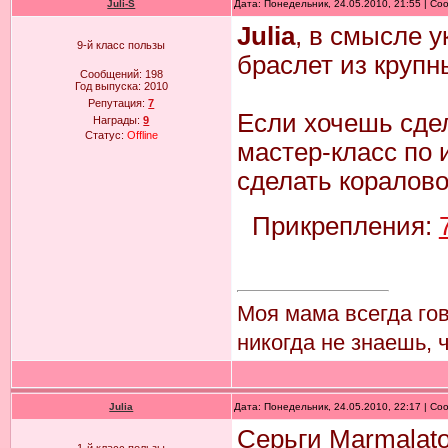
Juli-S
Дата: Понедельник, 24.05.2010, 21:55 | С
Julia
, в смысле 
9-й класс пользы
браслет из крупн
Сообщений:
198
Год выпуска:
2010
Репутация:
7
Если хочешь сдел
Награды:
9
Статус:
Offline
мастер-класс по 
сделать кораловой
Прикрепления:
Моя мама всегда го
никогда не знаешь, 
Julia
Дата: Понедельник, 24.05.2010, 22:17 | С
Серьги Marmalato