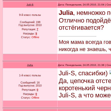
Juli-S
Дата: Понедельник, 24.05.2010, 21:04 | С
Julia
, немножко 
9-й класс пользы
Отлично подойдёт
Сообщений:
198
Год выпуска:
2010
отстёгивается?
Репутация:
7
Награды:
9
Статус:
Offline
Моя мама всегда го
никогда не знаешь, 
Julia
Дата: Понедельник, 24.05.2010, 21:38 | С
Juli-S, спасибки)
1-й класс пользы
Да, цепочка отст
Сообщений:
16
Год выпуска:
2010
коротенький черн
Репутация:
0
Juli-S, а что мо
Награды:
0
Статус:
Offline