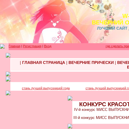
W
ВЕЧЕРНИЙ 
ЛУЧШИЙ САЙТ
Главная
|
Регистрация
|
Вход
где сделать пр
|
ГЛАВНАЯ СТРАНИЦА
|
ВЕЧЕРНИЕ ПРИЧЕСКИ
|
ВЕЧЕ
стань лучшей выпускницей года
стань лучшей выпускницей г
КОНКУРС КРАСО
IV-й конкурс МИСС ВЫПУСКНИЦА
III-й конкурс МИСС ВЫПУСКНИ