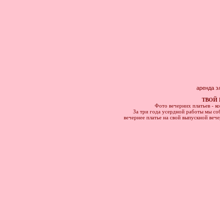
аренда э
ТВОЙ 
Фото вечерних платьев - к
За три года усердной работы мы соб
вечернее платье на свой выпускной веч