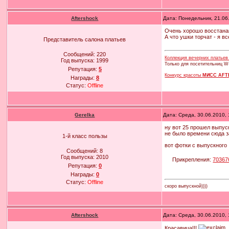
Aftershock
Дата: Понедельник, 21.06
Очень хорошо восстанав
А что ушки торчат - я в
Представитель салона платьев
Сообщений:
220
Коллекция вечерних платье
Год выпуска:
1999
Только для посетительниц W
Репутация:
5
Конкурс красоты
МИСС AFT
Награды:
8
Статус:
Offline
Gerelka
Дата: Среда, 30.06.2010,
ну вот 25 прошел выпус
не было времени сюда з
1-й класс пользы
вот фотки с выпускного
Сообщений:
8
Год выпуска:
2010
Прикрепления:
70367
Репутация:
0
Награды:
0
Статус:
Offline
скоро выпускной))))
Aftershock
Дата: Среда, 30.06.2010,
Красавица!!!