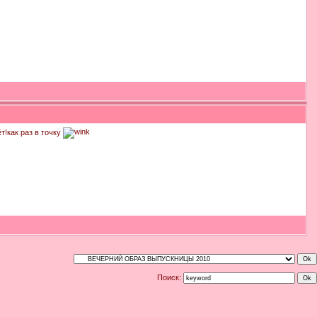
т!как раз в точку
Поиск: