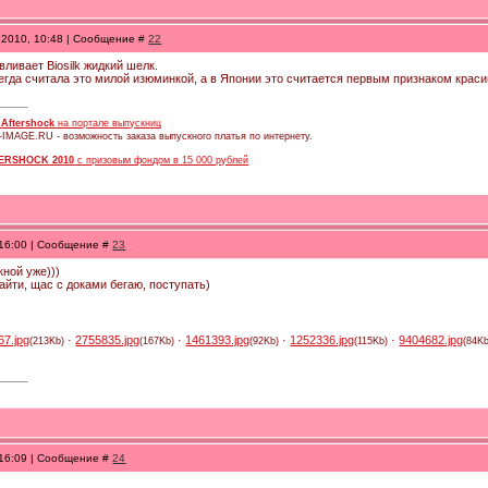
.2010, 10:48 | Сообщение #
22
ливает Biosilk жидкий шелк.
сегда считала это милой изюминкой, а в Японии это считается первым признаком красив
в
Aftershock
на портале выпускниц
-IMAGE.RU - возможность заказа выпускного платья по интернету.
ERSHOCK 2010
с призовым фондом в 15 000 рублей
 16:00 | Сообщение #
23
кной уже)))
айти, щас с доками бегаю, поступать)
67.jpg
·
2755835.jpg
·
1461393.jpg
·
1252336.jpg
·
9404682.jpg
(213Kb)
(167Kb)
(92Kb)
(115Kb)
(84Kb
 16:09 | Сообщение #
24