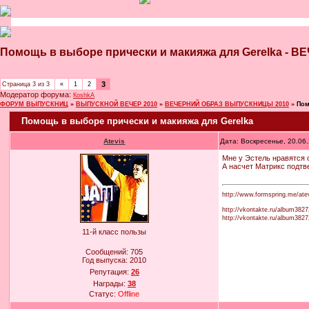
Помощь в выборе прически и макияжа для Gerelka
3
Страница
3
из
3
«
1
2
Модератор форума:
КoshkA
ФОРУМ ВЫПУСКНИЦ
»
ВЫПУСКНОЙ ВЕЧЕР 2010
»
ВЕЧЕРНИЙ ОБРАЗ ВЫПУСКНИЦЫ 2010
»
Пом
Помощь в выборе прически и макияжа для Gerelka
Atevis
Дата: Воскресенье, 20.06
Мне у Эстель нравятся
А насчет Матрикс подтв
http://www.formspring.me/ate
http://vkontakte.ru/album382
http://vkontakte.ru/album38
11-й класс пользы
Сообщений:
705
Год выпуска:
2010
Репутация:
26
Награды:
38
Статус:
Offline