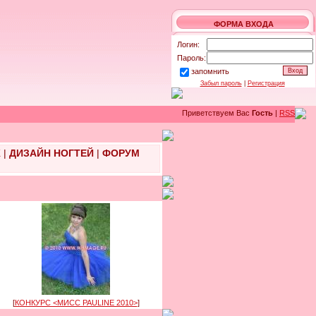
ФОРМА ВХОДА
Логин:
Пароль:
запомнить
Забыл пароль
|
Регистрация
Приветствуем Вас
Гость
|
RSS
Ж
|
ДИЗАЙН НОГТЕЙ
|
ФОРУМ
[
КОНКУРС <МИСС PAULINE 2010>
]