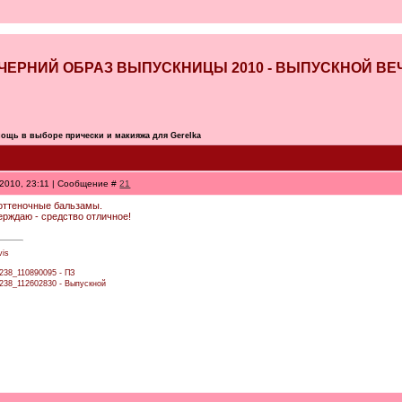
 - ВЕЧЕРНИЙ ОБРАЗ ВЫПУСКНИЦЫ 2010 - ВЫПУСКНОЙ В
ощь в выборе прически и макияжа для Gerelka
.2010, 23:11 | Сообщение #
21
 оттеночные бальзамы.
ерждаю - средство отличное!
vis
7238_110890095 - ПЗ
27238_112602830 - Выпускной