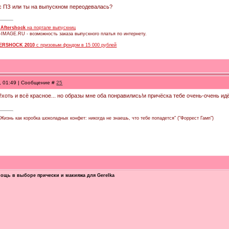
 с ПЗ или ты на выпускном переодевалась?
в
Aftershock
на портале выпускниц
-IMAGE.RU - возможность заказа выпускного платья по интернету.
ERSHOCK 2010
с призовым фондом в 15 000 рублей
0, 01:49 | Сообщение #
25
!хоть и всё красное... но образы мне оба понравились!и причёска тебе очень-очень идё
Жизнь как коробка шоколадных конфет: никогда не знаешь, что тебе попадется" ("Форрест Гамп")
ощь в выборе прически и макияжа для Gerelka