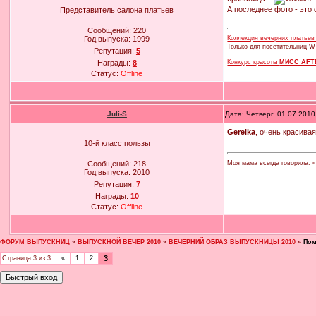
А последнее фото - это
Представитель салона платьев
Сообщений:
220
Коллекция вечерних платье
Год выпуска:
1999
Только для посетительниц W
Репутация:
5
Конкурс красоты
МИСС AFT
Награды:
8
Статус:
Offline
Juli-S
Дата: Четверг, 01.07.201
Gerelka
, очень красивая
10-й класс пользы
Моя мама всегда говорила: «
Сообщений:
218
Год выпуска:
2010
Репутация:
7
Награды:
10
Статус:
Offline
ФОРУМ ВЫПУСКНИЦ
»
ВЫПУСКНОЙ ВЕЧЕР 2010
»
ВЕЧЕРНИЙ ОБРАЗ ВЫПУСКНИЦЫ 2010
»
Пом
3
Страница
3
из
3
«
1
2