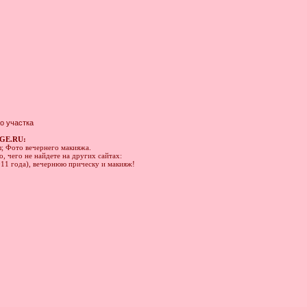
о участка
GE.RU:
ы; Фото вечернего макияжа.
, чего не найдете на других сайтах:
011 года), вечернюю прическу и макияж!