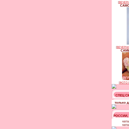
[
ВЕЧЕРН
САМО
[
ВЕЧЕРНИ
САМЫ
[
ФОТО 
СПЕЦ С
только д
РОССИИ,
ката
ката