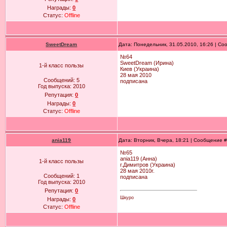
Награды:
0
Статус:
Offline
SweetDream
Дата: Понедельник, 31.05.2010, 16:26 | С
№64
SweetDream (Ирина)
1-й класс пользы
Киев (Украина)
28 мая 2010
Сообщений:
5
подписана
Год выпуска:
2010
Репутация:
0
Награды:
0
Статус:
Offline
ania119
Дата: Вторник, Вчера, 18:21 | Сообщение 
№65
ania119 (Анна)
1-й класс пользы
г.Димитров (Украина)
28 мая 2010г.
Сообщений:
1
подписана
Год выпуска:
2010
Репутация:
0
Шкуро
Награды:
0
Статус:
Offline