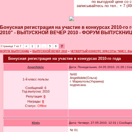
по выгодной цене со с
записывайтесь по тел.: + 7 (49
Бонусная регистрация на участие в конкурсах 201
2010" - ВЫПУСКНОЙ ВЕЧЕР 2010 - ФОРУМ ВЫПУСКНИ
7
Страница
7
из
7
«
1
2
…
5
6
ФОРУМ ВЫПУСКНИЦ
»
ВЫПУСКНОЙ ВЕЧЕР 2010
»
ЧЕТВЕРТЫЙ КОНКУРС КРАСОТЫ "МИСС ВЫ
Бонусная регистрация на участие в конкурсах 2010-го года
AngelAdele
Дата: Понедельник, 24.05.2010, 21:26 | С
№60
AngelAdele(Ольга)
1-й класс пользы
г. Мариуполь(Украина)
подписана.
Сообщений:
6
Год выпуска:
2010
Репутация:
0
Награды:
0
Статус:
Offline
Юлёк
Дата: Четверг, 27.05.2010, 12:31 | Сообще
№ 61