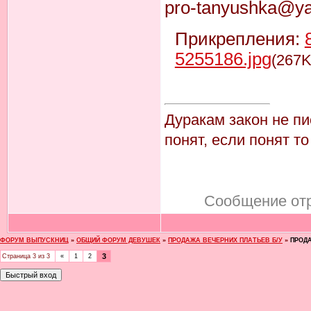
pro-tanyushka@ya
Прикрепления:
5255186.jpg
(267K
Дуракам закон не пис
понят, если понят то
Сообщение от
ФОРУМ ВЫПУСКНИЦ
»
ОБЩИЙ ФОРУМ ДЕВУШЕК
»
ПРОДАЖА ВЕЧЕРНИХ ПЛАТЬЕВ Б/У
»
ПРОДА
3
Страница
3
из
3
«
1
2