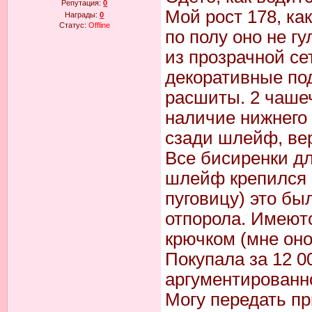
Репутация:
0
Мой рост 178, ка
Награды:
0
Статус:
Offline
по полу оно не г
из прозрачной се
декоративные под
расшиты. 2 чаше
наличие нижнего 
сзади шлейф, вер
Все бисиренки д
шлейф крепился к
пуговицу) это бы
отпорола. Имеютс
крючком (мне оно
Покупала за 12 00
аргументированно
Могу передать пр