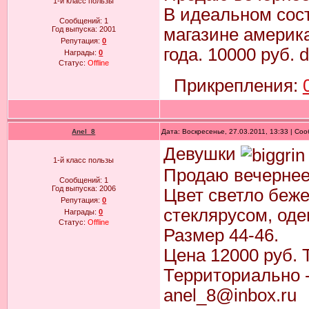
1-й класс пользы
В идеальном сост
Сообщений:
1
Год выпуска:
2001
магазине америк
Репутация:
0
года. 10000 руб.
Награды:
0
Статус:
Offline
Прикрепления:
Anel_8
Дата: Воскресенье, 27.03.2011, 13:33 | С
Девушки
1-й класс пользы
Продаю вечернее
Сообщений:
1
Год выпуска:
2006
Цвет светло беже
Репутация:
0
стеклярусом, оде
Награды:
0
Статус:
Offline
Размер 44-46.
Цена 12000 руб. 
Территориально 
anel_8@inbox.ru