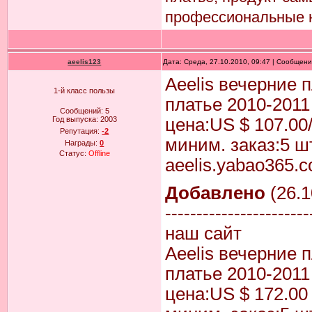
профессиональные н
aeelis123
Дата: Среда, 27.10.2010, 09:47 | Сообщен
Aeelis вечерние 
1-й класс пользы
платье 2010-201
Сообщений:
5
Год выпуска:
2003
цена:US $ 107.00
Репутация:
-2
миним. заказ:5 шт
Награды:
0
Статус:
Offline
aeelis.yabao365.
Добавлено
(26.1
-----------------------
наш сайт
Aeelis вечерние 
платье 2010-2011
цена:US $ 172.00 