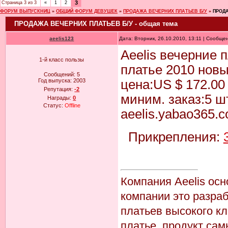
3
Страница
3
из
3
«
1
2
ФОРУМ ВЫПУСКНИЦ
»
ОБЩИЙ ФОРУМ ДЕВУШЕК
»
ПРОДАЖА ВЕЧЕРНИХ ПЛАТЬЕВ Б/У
»
ПРОДА
ПРОДАЖА ВЕЧЕРНИХ ПЛАТЬЕВ Б/У - общая тема
aeelis123
Дата: Вторник, 26.10.2010, 13:11 | Сообще
Aeelis вечерние 
1-й класс пользы
платье 2010 нов
Сообщений:
5
Год выпуска:
2003
цена:US $ 172.00 
Репутация:
-2
миним. заказ:5 шт
Награды:
0
Статус:
Offline
aeelis.yabao365.
Прикрепления:
Компания Aeelis осн
компании это разра
платьев высокого кл
платье, продукт са