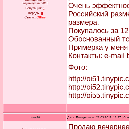
Год выпуска:
2010
Очень эффектное
Репутация:
0
Российский размер
Награды:
0
Статус:
Offline
размера.
Покупалось за 12'
Обоснованный то
Примерка у меня 
Контакты: e-mail 
Фото:
http://oi51.tinypic
http://oi52.tinypi
http://oi55.tinypic
drew20
Дата: Понедельник, 21.03.2011, 13:37 | С
Продаю вечернее 