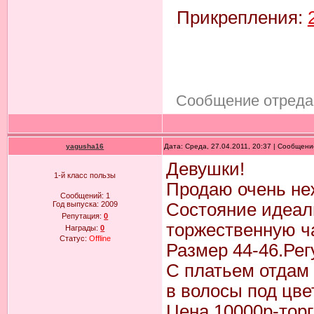
Прикрепления:
Сообщение отреда
yagusha16
Дата: Среда, 27.04.2011, 20:37 | Сообщен
Девушки!
1-й класс пользы
Продаю очень не
Сообщений:
1
Год выпуска:
2009
Состояние идеал
Репутация:
0
торжественную ч
Награды:
0
Статус:
Offline
Размер 44-46.Рег
С платьем отдам 
в волосы под цве
Цена 10000р-торг