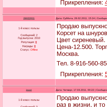
Прикрепления:
26022011
Дата: Суббота, 26.02.2011, 15:24 | Сообщ
Продаю выпускное
1-й класс пользы
Корсет на шнуров
Сообщений:
2
Год выпуска:
2010
Цвет сиреневый. 
Репутация:
0
Цена-12.500. Тор
Награды:
0
Статус:
Offline
Москва.
Тел. 8-916-560-85
Прикрепления:
jousi
Дата: Четверг, 17.03.2011, 00:22 | Сообще
Продаю выпускн
1-й класс пользы
раз в жизни, и то
Сообщений:
3