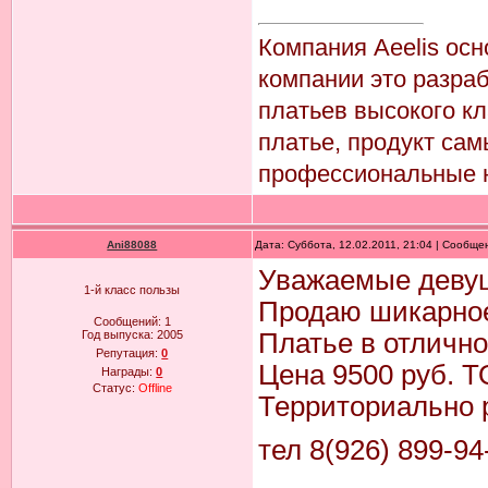
Компания Aeelis осн
компании это разра
платьев высокого кл
платье, продукт са
профессиональные н
Ani88088
Дата: Суббота, 12.02.2011, 21:04 | Сообщ
Уважаемые девуш
1-й класс пользы
Продаю шикарное
Сообщений:
1
Год выпуска:
2005
Платье в отлично
Репутация:
0
Цена 9500 руб. 
Награды:
0
Статус:
Offline
Территориально 
тел 8(926) 899-94