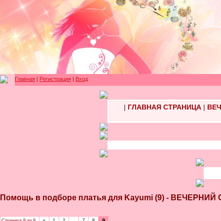
Главная
|
Регистрация
|
Вход
|
ГЛАВНАЯ СТРАНИЦА
|
ВЕЧ
Помощь в подборе платья для Kayumi (9) - ВЕЧЕР
9
Страница
9
из
9
«
1
2
…
7
8