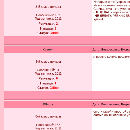
Набери в нете "упражнен
Из йоги самые элемента
8-й класс пользы
Свечка, плуг -это уже п
-НЕ ДЕЛАТЬ через не мо
Сообщений:
162
-НЕ ДЕЛАТЬ РЕЗКИХ Д
Год выпуска:
2011
Удачи!
Репутация:
2
Награды:
3
Статус:
Offline
Kayumi
Дата: Воскресенье, Вчера
я просто хотела несложн
3-й класс пользы
Сообщений:
31
Год выпуска:
2011
Репутация:
0
Награды:
1
Статус:
Offline
Ellaida
Дата: Воскресенье, Вчера
смотя какой - простой 
самые обыкновенные упр
8-й класс пользы
Сообщений:
162
Год выпуска:
2011