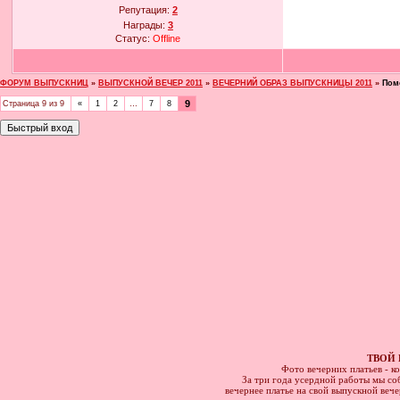
Репутация:
2
Награды:
3
Статус:
Offline
ФОРУМ ВЫПУСКНИЦ
»
ВЫПУСКНОЙ ВЕЧЕР 2011
»
ВЕЧЕРНИЙ ОБРАЗ ВЫПУСКНИЦЫ 2011
»
Пом
9
Страница
9
из
9
«
1
2
…
7
8
ТВОЙ 
Фото вечерних платьев - к
За три года усердной работы мы соб
вечернее платье на свой выпускной веч