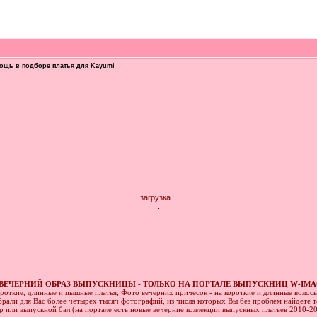
ощь в подборе платья для Kayumi
загрузка...
.
ВЕЧЕРНИЙ ОБРАЗ ВЫПУСКНИЦЫ - ТОЛЬКО НА ПОРТАЛЕ ВЫПУСКНИЦ W-IMA
ороткие, длинные и пышные платья; Фото вечерних причесок - на короткие и длинные волос
рали для Вас более четырех тысяч фотографий, из числа которых Вы без проблем найдете то
ер или выпускной бал (на портале есть новые вечерние коллекции выпускных платьев 2010-2