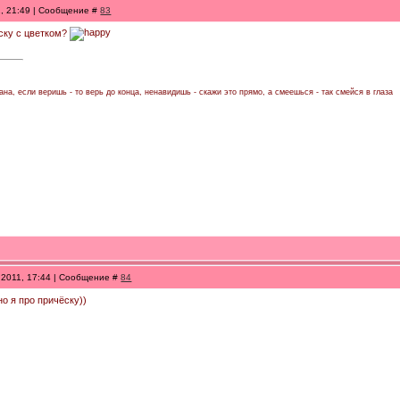
1, 21:49 | Сообщение #
83
еску с цветком?
на, если веришь - то верь до конца, ненавидишь - скажи это прямо, а смеешься - так смейся в глаза
.2011, 17:44 | Сообщение #
84
но я про причёску))