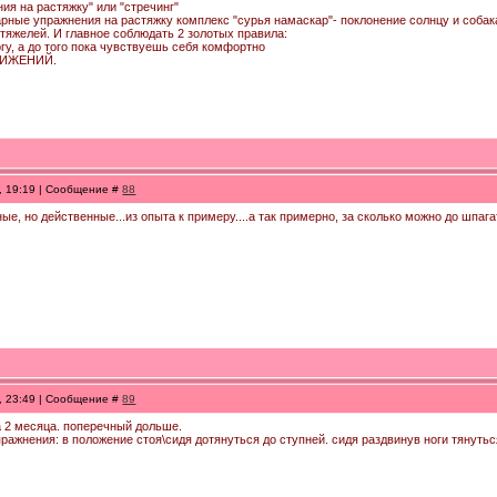
ия на растяжку" или "стречинг"
рные упражнения на растяжку комплекс "сурья намаскар"- поклонение солнцу и собак
отяжелей. И главное соблюдать 2 золотых правила:
гу, а до того пока чувствуешь себя комфортно
ВИЖЕНИЙ.
, 19:19 | Сообщение #
88
ые, но действенные...из опыта к примеру....а так примерно, за сколько можно до шпаг
, 23:49 | Сообщение #
89
за 2 месяца. поперечный дольше.
ажнения: в положение стоя\сидя дотянуться до ступней. сидя раздвинув ноги тянуться