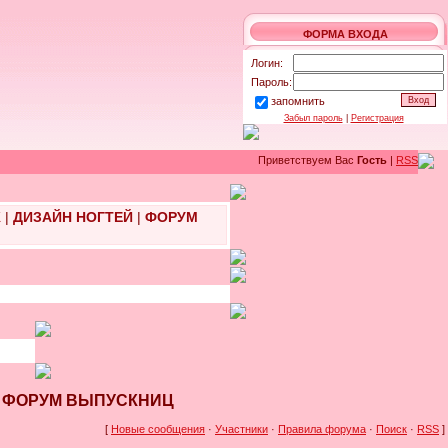
ФОРМА ВХОДА
Логин:
Пароль:
запомнить
Забыл пароль
|
Регистрация
Приветствуем Вас
Гость
|
RSS
Ж
|
ДИЗАЙН НОГТЕЙ
|
ФОРУМ
1 - ФОРУМ ВЫПУСКНИЦ
[
Новые сообщения
·
Участники
·
Правила форума
·
Поиск
·
RSS
]