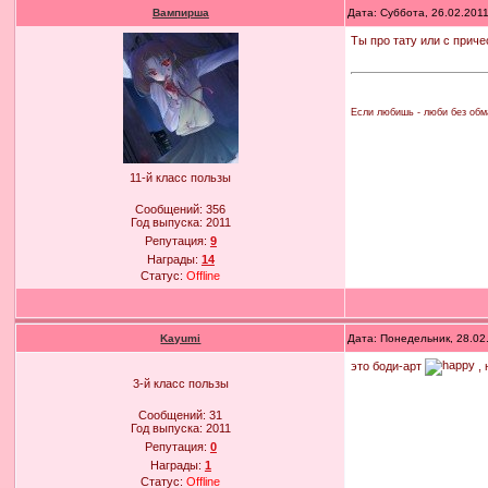
Вампирша
Дата: Суббота, 26.02.201
Ты про тату или с прич
Если любишь - люби без обма
11-й класс пользы
Сообщений:
356
Год выпуска:
2011
Репутация:
9
Награды:
14
Статус:
Offline
Kayumi
Дата: Понедельник, 28.02
это боди-арт
, 
3-й класс пользы
Сообщений:
31
Год выпуска:
2011
Репутация:
0
Награды:
1
Статус:
Offline