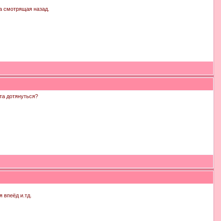
а смотрящая назад.
ата дотянуться?
 впеёд и.тд.