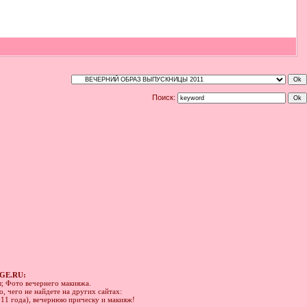
Поиск:
GE.RU:
ы; Фото вечернего макияжа.
, чего не найдете на других сайтах:
011 года), вечернюю прическу и макияж!