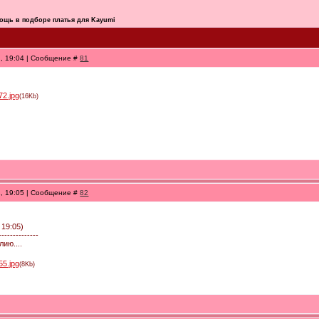
ощь в подборе платья для Kayumi
1, 19:04 | Сообщение #
81
72.jpg
(16Kb)
1, 19:05 | Сообщение #
82
 19:05)
--------------
лию....
55.jpg
(8Kb)