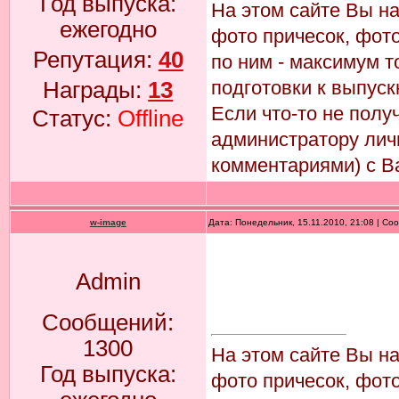
Год выпуска:
На этом сайте Вы н
ежегодно
фото причесок, фото
Репутация:
40
по ним - максимум т
подготовки к выпуск
Награды:
13
Если что-то не пол
Статус:
Offline
администратору лич
комментариями) с В
w-image
Дата: Понедельник, 15.11.2010, 21:08 | С
Admin
Сообщений:
1300
На этом сайте Вы н
Год выпуска:
фото причесок, фото