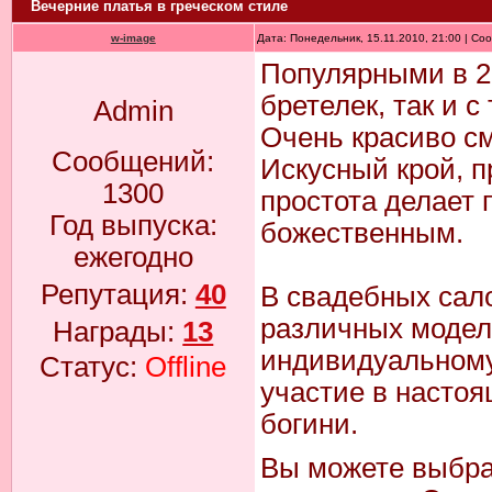
Вечерние платья в греческом стиле
w-image
Дата: Понедельник, 15.11.2010, 21:00 | С
Популярными в 20
бретелек, так и 
Admin
Очень красиво с
Сообщений:
Искусный крой, 
1300
простота делает
Год выпуска:
божественным.
ежегодно
Репутация:
40
В свадебных сал
различных модел
Награды:
13
индивидуальному 
Статус:
Offline
участие в насто
богини.
Вы можете выбрат