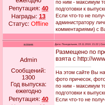
ежегодно
по ним - максимум т
Репутация:
40
подготовки к выпуск
Если что-то не пол
Награды:
13
администратору лич
Статус:
Offline
комментариями) с В
w-image
Дата: Понедельник, 15.11.2010, 21:22 | С
Размещено по пр
взята с http://ww
Admin
Сообщений:
На этом сайте Вы н
1300
фото причесок, фото
Год выпуска:
по ним - максимум т
ежегодно
подготовки к выпуск
Репутация:
40
Если что-то не пол