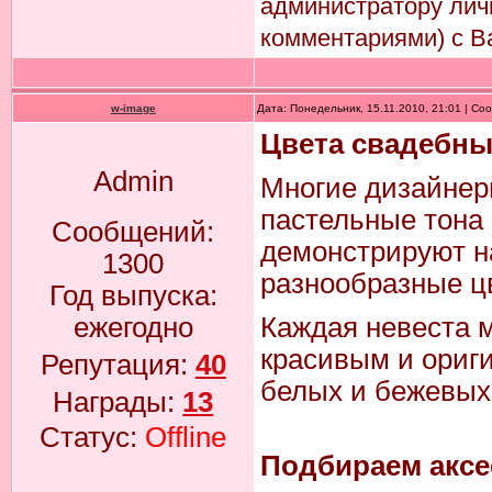
администратору лич
комментариями) с В
w-image
Дата: Понедельник, 15.11.2010, 21:01 | С
Цвета свадебны
Admin
Многие дизайнер
пастельные тона 
Сообщений:
демонстрируют н
1300
разнообразные цв
Год выпуска:
Каждая невеста м
ежегодно
красивым и ориг
Репутация:
40
белых и бежевых т
Награды:
13
Статус:
Offline
Подбираем аксе