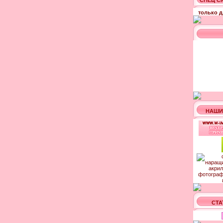
СПЕЦ С
только д
НАШИ
СТА