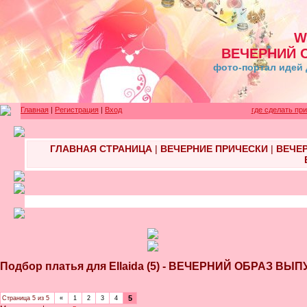
W
ВЕЧЕРНИЙ 
фото-портал идей 
Главная
|
Регистрация
|
Вход
где сделать пр
ГЛАВНАЯ СТРАНИЦА
|
ВЕЧЕРНИЕ ПРИЧЕСКИ
|
ВЕЧЕ
Подбор платья для Ellaida (5) - ВЕЧЕРНИЙ ОБРАЗ 
5
Страница
5
из
5
«
1
2
3
4