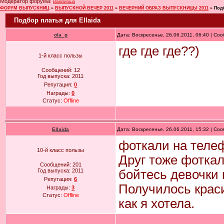
Модератор форума:
Вампирша
ФОРУМ ВЫПУСКНИЦ
»
ВЫПУСКНОЙ ВЕЧЕР 2011
»
ВЕЧЕРНИЙ ОБРАЗ ВЫПУСКНИЦЫ 2011
»
Подб
Подбор платья для Ellaida
ola_p
Дата: Воскресенье, 26.06.2011, 06:40 | С
где где где??)
1-й класс пользы
Сообщений:
12
Год выпуска:
2011
Репутация:
0
Награды:
0
Статус:
Offline
Ellaida
Дата: Воскресенье, 26.06.2011, 15:32 | С
фоткали на телеф
10-й класс пользы
Друг тоже фоткал,
Сообщений:
201
Год выпуска:
2011
бойтесь девочки 
Репутация:
6
Получилось краси
Награды:
3
Статус:
Offline
как я хотела.