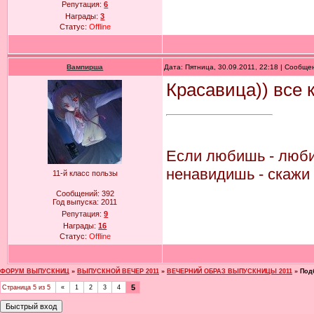
Репутация:
6
Награды:
3
Статус:
Offline
Вампирша
Дата: Пятница, 30.09.2011, 22:18 | Сообщ
Красавица)) все 
Если любишь - люби 
ненавидишь - скажи 
11-й класс пользы
Сообщений:
392
Год выпуска:
2011
Репутация:
9
Награды:
16
Статус:
Offline
ФОРУМ ВЫПУСКНИЦ
»
ВЫПУСКНОЙ ВЕЧЕР 2011
»
ВЕЧЕРНИЙ ОБРАЗ ВЫПУСКНИЦЫ 2011
»
Подб
5
Страница
5
из
5
«
1
2
3
4