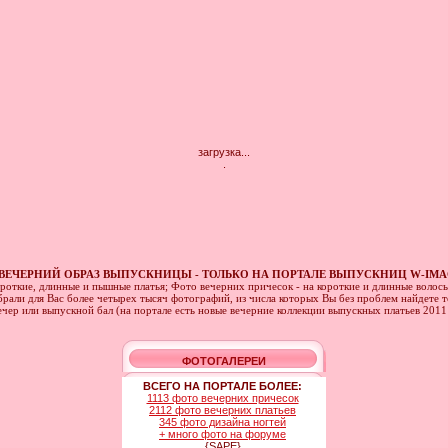
загрузка...
.
ВЕЧЕРНИЙ ОБРАЗ ВЫПУСКНИЦЫ - ТОЛЬКО НА ПОРТАЛЕ ВЫПУСКНИЦ W-IMA
ороткие, длинные и пышные платья; Фото вечерних причесок - на короткие и длинные волос
рали для Вас более четырех тысяч фотографий, из числа которых Вы без проблем найдете то
ечер или выпускной бал (на портале есть новые вечерние коллекции выпускных платьев 201
ФОТОГАЛЕРЕИ
ВСЕГО НА ПОРТАЛЕ БОЛЕЕ:
1113 фото вечерних причесок
2112 фото вечерних платьев
345 фото дизайна ногтей
+ много фото на форуме
{SAPE}