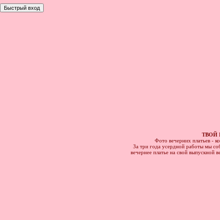
ТВОЙ 
Фото вечерних платьев - к
За три года усердной работы мы соб
вечернее платье на свой выпускной в