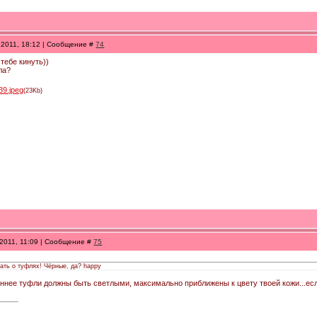
.2011, 18:12 | Сообщение #
74
тебе кинуть))
ла?
39.jpeg
(23Kb)
.2011, 11:09 | Сообщение #
75
мать о туфлях! Чёрные, да? happy
иннее туфли должны быть светлыми, максимально приближены к цвету твоей кожи...есл