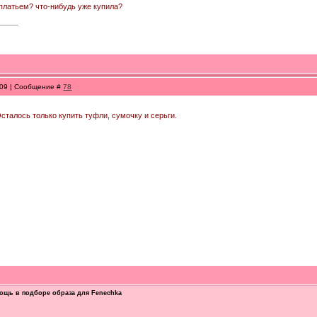
с платьем? что-нибудь уже купила?
:09 | Сообщение #
78
Осталось только купить туфли, сумочку и серьги.
ощь в подборе образа для Fenechka