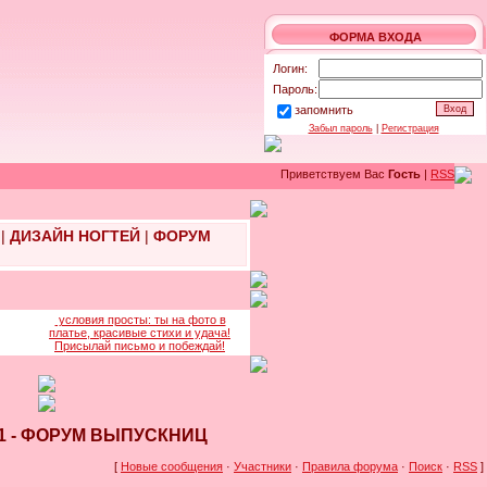
ФОРМА ВХОДА
Логин:
Пароль:
запомнить
Забыл пароль
|
Регистрация
Приветствуем Вас
Гость
|
RSS
|
ДИЗАЙН НОГТЕЙ
|
ФОРУМ
условия просты: ты на фото в
платье, красивые стихи и удача!
Присылай письмо и побеждай!
011 - ФОРУМ ВЫПУСКНИЦ
[
Новые сообщения
·
Участники
·
Правила форума
·
Поиск
·
RSS
]