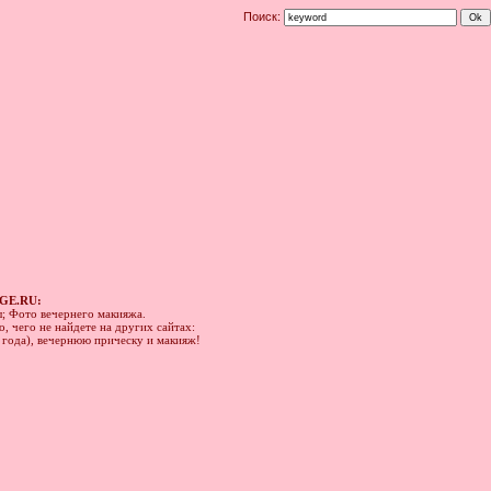
Поиск:
GE.RU:
ы; Фото вечернего макияжа.
, чего не найдете на других сайтах:
1 года), вечернюю прическу и макияж!