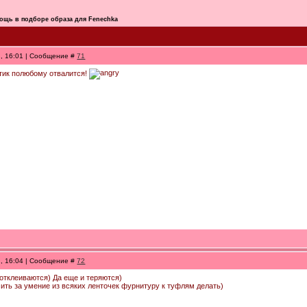
ощь в подборе образа для Fenechka
1, 16:01 | Сообщение #
71
тик полюбому отвалится!
1, 16:04 | Сообщение #
72
 отклеиваются) Да еще и теряются)
чить за умение из всяких ленточек фурнитуру к туфлям делать)