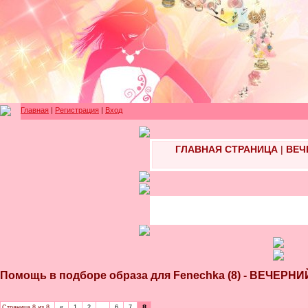
Главная
|
Регистрация
|
Вход
ГЛАВНАЯ СТРАНИЦА
|
ВЕЧ
Помощь в подборе образа для Fenechka (8) - ВЕЧ
8
Страница
8
из
8
«
1
2
…
6
7