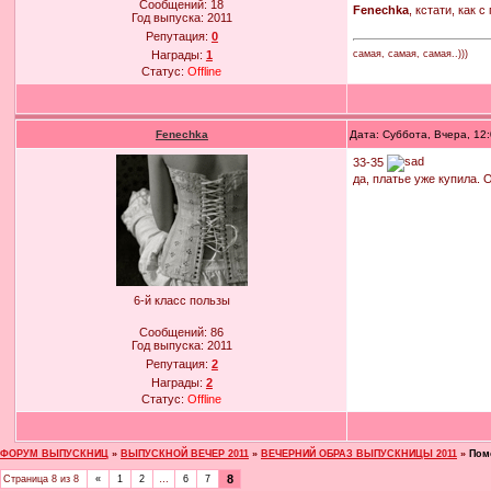
Сообщений:
18
Fenechka
, кстати, как 
Год выпуска:
2011
Репутация:
0
самая, самая, самая..)))
Награды:
1
Статус:
Offline
Fenechka
Дата: Суббота, Вчера, 12
33-35
да, платье уже купила. 
6-й класс пользы
Сообщений:
86
Год выпуска:
2011
Репутация:
2
Награды:
2
Статус:
Offline
ФОРУМ ВЫПУСКНИЦ
»
ВЫПУСКНОЙ ВЕЧЕР 2011
»
ВЕЧЕРНИЙ ОБРАЗ ВЫПУСКНИЦЫ 2011
»
Пом
8
Страница
8
из
8
«
1
2
…
6
7