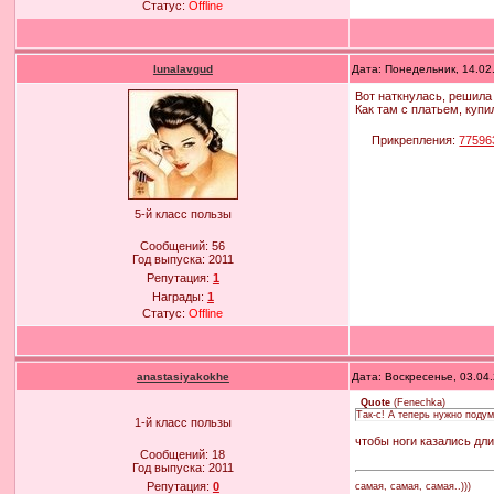
Статус:
Offline
lunalavgud
Дата: Понедельник, 14.02
Вот наткнулась, решила 
Как там с платьем, купи
Прикрепления:
77596
5-й класс пользы
Сообщений:
56
Год выпуска:
2011
Репутация:
1
Награды:
1
Статус:
Offline
anastasiyakokhe
Дата: Воскресенье, 03.04
Quote
(
Fenechka
)
Так-с! А теперь нужно поду
1-й класс пользы
чтобы ноги казались дл
Сообщений:
18
Год выпуска:
2011
Репутация:
0
самая, самая, самая..)))