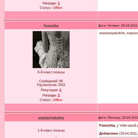
Награды:
1
Статус:
Offline
Fenechka
Дата: Четверг, 28.04.201
anastasiyakokhe, хорош
6-й класс пользы
Сообщений:
86
Год выпуска:
2011
Репутация:
2
Награды:
2
Статус:
Offline
anastasiyakokhe
Дата: Пятница, 29.04.201
Fenechka
, у тебя како
1-й класс пользы
Добавлено
(29.04.2011,
-------------------------------