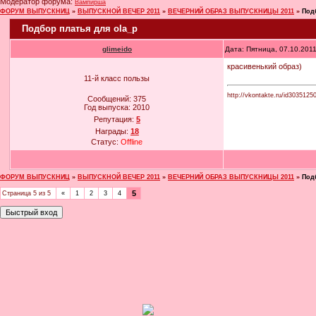
Модератор форума:
Вампирша
ФОРУМ ВЫПУСКНИЦ
»
ВЫПУСКНОЙ ВЕЧЕР 2011
»
ВЕЧЕРНИЙ ОБРАЗ ВЫПУСКНИЦЫ 2011
»
Под
Подбор платья для ola_p
glimeido
Дата: Пятница, 07.10.201
красивенький образ)
11-й класс пользы
http://vkontakte.ru/id3035125
Сообщений:
375
Год выпуска:
2010
Репутация:
5
Награды:
18
Статус:
Offline
ФОРУМ ВЫПУСКНИЦ
»
ВЫПУСКНОЙ ВЕЧЕР 2011
»
ВЕЧЕРНИЙ ОБРАЗ ВЫПУСКНИЦЫ 2011
»
Под
5
Страница
5
из
5
«
1
2
3
4