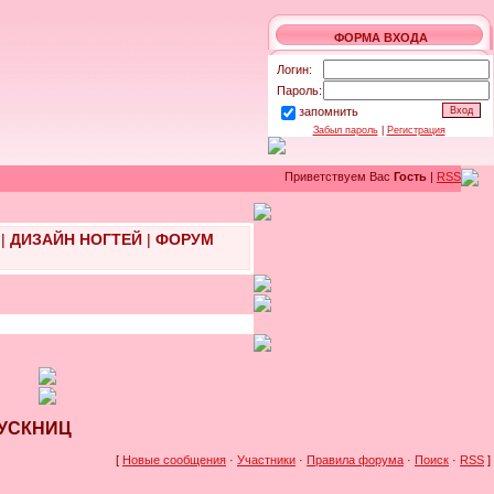
ФОРМА ВХОДА
Логин:
Пароль:
запомнить
Забыл пароль
|
Регистрация
Приветствуем Вас
Гость
|
RSS
|
ДИЗАЙН НОГТЕЙ
|
ФОРУМ
ПУСКНИЦ
[
Новые сообщения
·
Участники
·
Правила форума
·
Поиск
·
RSS
]