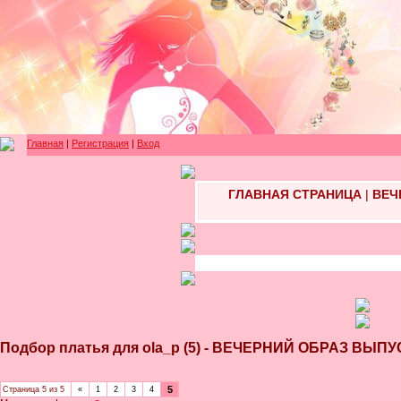
Главная
|
Регистрация
|
Вход
ГЛАВНАЯ СТРАНИЦА
|
ВЕЧ
Подбор платья для ola_p (5) - ВЕЧЕРНИЙ ОБРАЗ ВЫ
5
Страница
5
из
5
«
1
2
3
4