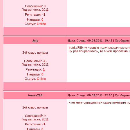
Сообщений:
9
Год выпуска:
2011
Репутация:
-1
Награды:
0
Статус:
Offline
Jely
Дата: Среда, 09.03.2011, 10:42 | Сообщен
irunka789 ну черные полупрозрачные мн
ну раз понравились, то в чем проблема, 
3-й класс пользы
Сообщений:
35
Год выпуска:
2011
Репутация:
1
Награды:
0
Статус:
Offline
irunka789
Дата: Среда, 09.03.2011, 22:36 | Сообщен
я не могу опредилится какое!помогите п
1-й класс пользы
Сообщений:
9
Год выпуска:
2011
Репутация:
-1
Награды:
0