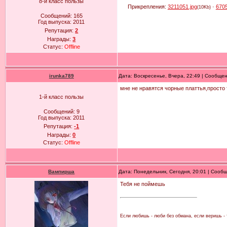
8-й класс пользы
Прикрепления:
3211051.jpg
·
6705
(10Kb)
Сообщений:
165
Год выпуска:
2011
Репутация:
2
Награды:
3
Статус:
Offline
irunka789
Дата: Воскресенье, Вчера, 22:49 | Сообще
мне не нравятся чорные платтья,просто 
1-й класс пользы
Сообщений:
9
Год выпуска:
2011
Репутация:
-1
Награды:
0
Статус:
Offline
Вампирша
Дата: Понедельник, Сегодня, 20:01 | Сооб
Тебя не поймешь
Если любишь - люби без обмана, если веришь - т