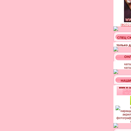
[
ФОТО 
СПЕЦ С
только д
ОНЛ
ката
ката
НАШИ