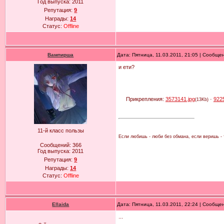
Год выпуска:
2011
Репутация:
9
Награды:
14
Статус:
Offline
Вампирша
Дата: Пятница, 11.03.2011, 21:05 | Сообще
и ети?
Прикрепления:
3573141.jpg
·
922
(13Kb)
11-й класс пользы
Если любишь - люби без обмана, если веришь - т
Сообщений:
366
Год выпуска:
2011
Репутация:
9
Награды:
14
Статус:
Offline
Ellaida
Дата: Пятница, 11.03.2011, 22:24 | Сообще
...