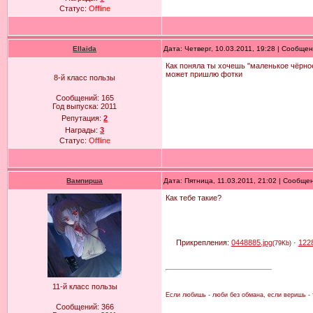
Статус:
Offline
Ellaida
Дата: Четверг, 10.03.2011, 19:28 | Сообще
Как поняла ты хочешь "маленькое чёрное
может пришлю фотки
8-й класс пользы
Сообщений:
165
Год выпуска:
2011
Репутация:
2
Награды:
3
Статус:
Offline
Вампирша
Дата: Пятница, 11.03.2011, 21:02 | Сообще
Как тебе такие?
Прикрепления:
0448885.jpg
·
122
(79Kb)
11-й класс пользы
Если любишь - люби без обмана, если веришь - т
Сообщений:
366