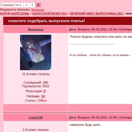
2
Страница
2
из
2
«
1
Модератор форума:
Вампирша
ФОРУМ ВЫПУСКНИЦ
»
ВЫПУСКНОЙ ВЕЧЕР 2011
»
ВЕЧЕРНИЙ ОБРАЗ ВЫПУСКНИЦЫ 2011
»
пом
помогите подобрать выпускное платье!
Вампирша
Дата: Вторник, 08.03.2011, 19:44 | Сообще
Платье будешь покупать или шить на за
Если любишь - люби без обмана, если веришь - т
11-й класс пользы
Сообщений:
366
Год выпуска:
2011
Репутация:
9
Награды:
14
Статус:
Offline
irunka789
Дата: Вторник, 08.03.2011, 22:09 | Сообще
наверное буду шить
1-й класс пользы