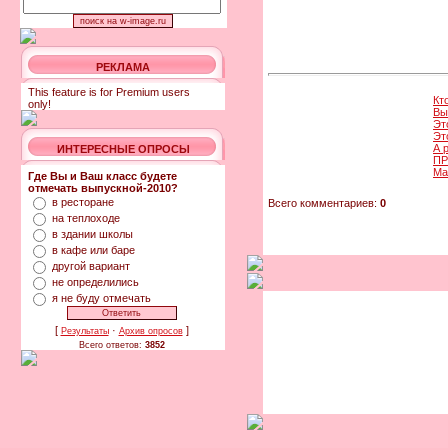
РЕКЛАМА
This feature is for Premium users
Кт
only!
Вы
Эт
Эт
А 
ИНТЕРЕСНЫЕ ОПРОСЫ
ПР
Ма
Где Вы и Ваш класс будете
отмечать выпускной-2010?
в ресторане
Всего комментариев:
0
на теплоходе
в здании школы
в кафе или баре
другой вариант
не определились
я не буду отмечать
[
·
]
Результаты
Архив опросов
Всего ответов:
3852