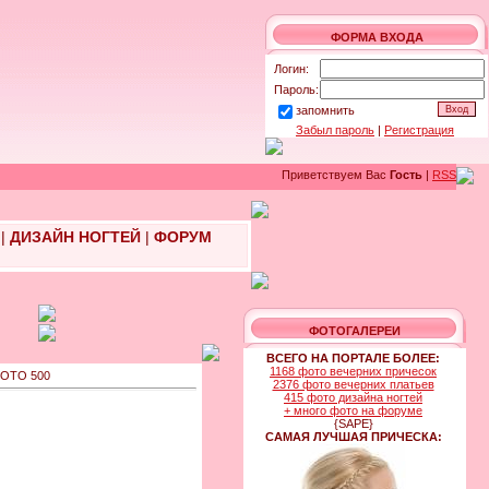
ФОРМА ВХОДА
Логин:
Пароль:
запомнить
Забыл пароль
|
Регистрация
Приветствуем Вас
Гость
|
RSS
|
ДИЗАЙН НОГТЕЙ
|
ФОРУМ
ФОТОГАЛЕРЕИ
ВСЕГО НА ПОРТАЛЕ БОЛЕЕ:
1168 фото вечерних причесок
ОТО 500
2376 фото вечерних платьев
415 фото дизайна ногтей
+ много фото на форуме
{SAPE}
САМАЯ ЛУЧШАЯ ПРИЧЕСКА: