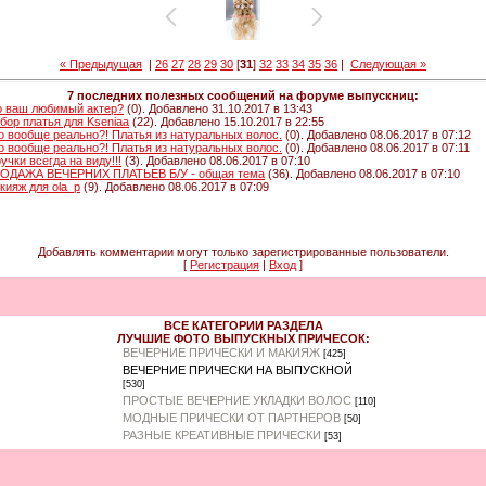
« Предыдущая
|
26
27
28
29
30
[
31
]
32
33
34
35
36
|
Следующая »
7 последних полезных сообщений на форуме выпускниц:
о ваш любимый актер?
(0). Добавлено 31.10.2017 в 13:43
бор платья для Kseniaa
(22). Добавлено 15.10.2017 в 22:55
о вообще реально?! Платья из натуральных волос.
(0). Добавлено 08.06.2017 в 07:12
о вообще реально?! Платья из натуральных волос.
(0). Добавлено 08.06.2017 в 07:11
ручки всегда на виду!!!
(3). Добавлено 08.06.2017 в 07:10
ОДАЖА ВЕЧЕРНИХ ПЛАТЬЕВ Б/У - общая тема
(36). Добавлено 08.06.2017 в 07:10
кияж для ola_p
(9). Добавлено 08.06.2017 в 07:09
Добавлять комментарии могут только зарегистрированные пользователи.
[
Регистрация
|
Вход
]
ВСЕ КАТЕГОРИИ РАЗДЕЛА
ЛУЧШИЕ ФОТО ВЫПУСКНЫХ ПРИЧЕСОК:
ВЕЧЕРНИЕ ПРИЧЕСКИ И МАКИЯЖ
[425]
ВЕЧЕРНИЕ ПРИЧЕСКИ НА ВЫПУСКНОЙ
[530]
ПРОСТЫЕ ВЕЧЕРНИЕ УКЛАДКИ ВОЛОС
[110]
МОДНЫЕ ПРИЧЕСКИ ОТ ПАРТНЕРОВ
[50]
РАЗНЫЕ КРЕАТИВНЫЕ ПРИЧЕСКИ
[53]