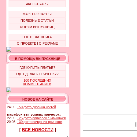
АКСЕССУАРЫ
МАСТЕР-КЛАССЫ
ПОЛЕЗНЫЕ СТАТЬИ
ФОРУМ ВЫПУСКНИЦ
ГОСТЕВАЯ КНИГА
О ПРОЕКТЕ
|
О РЕКЛАМЕ
В ПОМОЩЬ ВЫПУСКНИЦЕ
ГДЕ КУПИТЬ ПЛАТЬЕ?
ГДЕ СДЕЛАТЬ ПРИЧЕСКУ?
100 ПОСЛЕДНИХ
КОММЕНТАРИЕВ
НОВОЕ НА САЙТЕ
24.05.
+50 фото дизайна ногтей
марафон выпускных причесок:
22.05.
+25 фото причесок с макияжем
20.05.
+30 фото вечерних причесок
[
ВСЕ НОВОСТИ
]