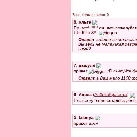
Всего комментариев:
9
8
.
ольга
Привет!!!!!!!! скиньте пожал
ПЫШНЫХ!!!
Ответ
: ищите в катало
Вы ведь не маленькая девоч
сами?
7
.
дашуля
привет
:D скидуйте ф
Ответ
: а Вам мало 1100 ф
6
.
Алена
(
АлёнкаKрасотка
)
Платье куплено осталось дело
5
.
ksenya
привет всем