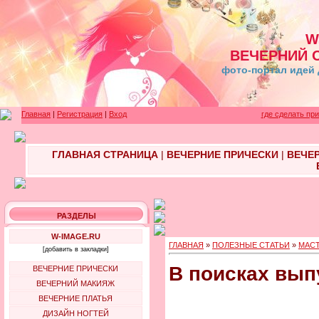
W
ВЕЧЕРНИЙ 
фото-портал идей 
Главная
|
Регистрация
|
Вход
где сделать пр
ГЛАВНАЯ СТРАНИЦА
|
ВЕЧЕРНИЕ ПРИЧЕСКИ
|
ВЕЧЕ
РАЗДЕЛЫ
W-IMAGE.RU
ГЛАВНАЯ
»
ПОЛЕЗНЫЕ СТАТЬИ
»
МАСТ
[добавить в закладки]
В поисках вып
ВЕЧЕРНИЕ ПРИЧЕСКИ
ВЕЧЕРНИЙ МАКИЯЖ
ВЕЧЕРНИЕ ПЛАТЬЯ
ДИЗАЙН НОГТЕЙ