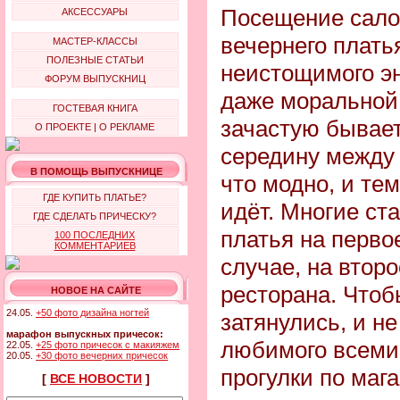
Посещение сало
АКСЕССУАРЫ
вечернего плать
МАСТЕР-КЛАССЫ
ПОЛЕЗНЫЕ СТАТЬИ
неистощимого эн
ФОРУМ ВЫПУСКНИЦ
даже моральной 
ГОСТЕВАЯ КНИГА
зачастую бывает
О ПРОЕКТЕ
|
О РЕКЛАМЕ
середину между 
В ПОМОЩЬ ВЫПУСКНИЦЕ
что модно, и те
ГДЕ КУПИТЬ ПЛАТЬЕ?
идёт. Многие ста
ГДЕ СДЕЛАТЬ ПРИЧЕСКУ?
платья на перво
100 ПОСЛЕДНИХ
КОММЕНТАРИЕВ
случае, на втор
ресторана. Чтоб
НОВОЕ НА САЙТЕ
24.05.
+50 фото дизайна ногтей
затянулись, и н
марафон выпускных причесок:
любимого всеми
22.05.
+25 фото причесок с макияжем
20.05.
+30 фото вечерних причесок
прогулки по маг
[
ВСЕ НОВОСТИ
]