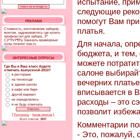
испытание, при
следующие реко
помогут Вам при
РЕКЛАМА
платья.
Стоимость, изготовление заборов,
монтаж, задумываетесь где купить
профнастил для забора., Р°
С‚Р°РєР¶Рµ Заказать мраморные
Для начала, опр
полы mramor-star.ru.
бюджета, и тем,
ИНТЕРЕСНЫЕ ОПРОСЫ
можете потратит
Где Вы и Ваш класс будете
отмечать выпускной-2010?
салоне выбирайт
в ресторане
на теплоходе
вечерних платье
в здании школы
в кафе или баре
вписывается в 
другой вариант
расходы – это с
не определились
я не буду отмечать
позволит избежа
[
·
]
Результаты
Архив опросов
Всего ответов:
3837
Комментарии по
- Это, пожалуй,