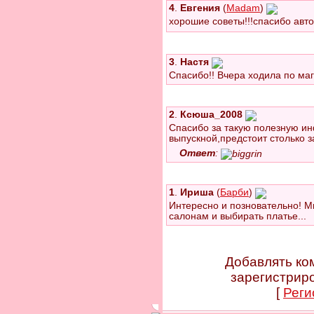
4
.
Евгения
(
Madam
)
хорошие советы!!!спасибо авто
3
.
Настя
Спасибо!! Вчера ходила по ма
2
.
Ксюша_2008
Спасибо за такую полезную и
выпускной,предстоит столько з
Ответ
:
1
.
Ириша
(
Барби
)
Интересно и позновательно! Мн
салонам и выбирать платье...
Добавлять ко
зарегистрир
[
Реги