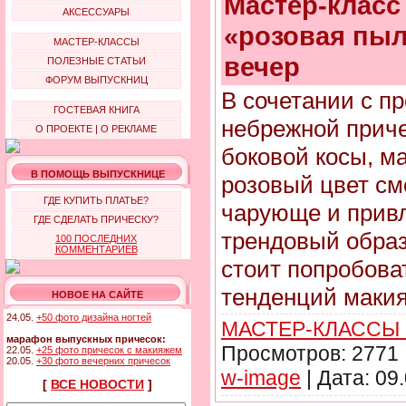
Мастер-класс
АКСЕССУАРЫ
«розовая пыл
МАСТЕР-КЛАССЫ
вечер
ПОЛЕЗНЫЕ СТАТЬИ
ФОРУМ ВЫПУСКНИЦ
В сочетании с пр
ГОСТЕВАЯ КНИГА
небрежной приче
О ПРОЕКТЕ
|
О РЕКЛАМЕ
боковой косы, м
В ПОМОЩЬ ВЫПУСКНИЦЕ
розовый цвет см
ГДЕ КУПИТЬ ПЛАТЬЕ?
чарующе и привл
ГДЕ СДЕЛАТЬ ПРИЧЕСКУ?
трендовый образ
100 ПОСЛЕДНИХ
КОММЕНТАРИЕВ
стоит попробова
тенденций маки
НОВОЕ НА САЙТЕ
24.05.
+50 фото дизайна ногтей
МАСТЕР-КЛАССЫ
марафон выпускных причесок:
Просмотров:
2771
22.05.
+25 фото причесок с макияжем
20.05.
+30 фото вечерних причесок
w-image
|
Дата:
09
[
ВСЕ НОВОСТИ
]