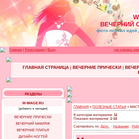
W
ВЕЧЕРНИЙ 
фото-портал идей 
Главная
|
Регистрация
|
Вход
где сделать пр
ГЛАВНАЯ СТРАНИЦА
|
ВЕЧЕРНИЕ ПРИЧЕСКИ
|
ВЕЧЕ
РАЗДЕЛЫ
W-IMAGE.RU
ГЛАВНАЯ
»
ПОЛЕЗНЫЕ СТАТЬИ
» МАС
[добавить в закладки]
В категории материалов:
11
ВЕЧЕРНИЕ ПРИЧЕСКИ
Показано материалов:
1-10
ВЕЧЕРНИЙ МАКИЯЖ
Сортировать по:
Дате
·
Названию
·
Рейт
ВЕЧЕРНИЕ ПЛАТЬЯ
ДИЗАЙН НОГТЕЙ