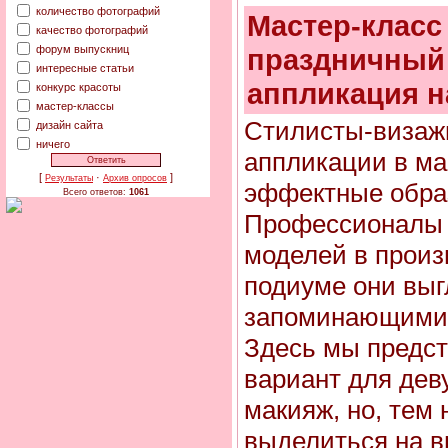
количество фотографий
Мастер-класс
качество фотографий
форум выпускниц
праздничный
интересные статьи
аппликация н
конкурс красоты
мастер-классы
Стилисты-визаж
дизайн сайта
ничего
аппликации в ма
[
·
]
Результаты
Архив опросов
эффектные обра
Всего ответов:
1061
Профессионалы
моделей в произ
подиуме они выг
запоминающими
Здесь мы предс
вариант для дев
макияж, но, тем
выделиться на в