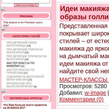
Идеи макияжа
образы голли
РЕКЛАМА
This feature is for Premium users
Представленная
only!
покрывает широк
КАТЕГОРИИ СТАТЕЙ
стилей – от ест
ПРО ВЕЧЕРНИЙ ОБРАЗ
ВЫПУСКНИЦЫ
[13]
макияжа до ярко
ПРО ВЕЧЕРНИЕ ПЛАТЬЯ НА
ВЫПУСКНОЙ
[15]
на дымчатый мак
ПРО ВЕЧЕРНИЕ ПРИЧЕСКИ НА
ВЫПУСКНОЙ
[12]
идеи макияжа от
МАСТЕР-КЛАССЫ ПО
МАКИЯЖУ
[11]
найдите свой не
МАСТЕР-КЛАССЫ ПО
ПРИЧЕСКАМ
[17]
СЦЕНАРИИ НА ВЫПУСКНОЙ
МАСТЕР-КЛАССЫ
ВЕЧЕР ИЛИ БАЛ
[17]
ИНТЕРЕСНОЕ ПРО
Просмотров:
5280
ВЫПУСКНОЙ ВЕЧЕР
[4]
Добавил:
w-image
|
Комментарии (0)
ИНТЕРЕСНЫЕ ОПРОСЫ
Что Вам больше всего нравится
на W-IMAGE.RU?