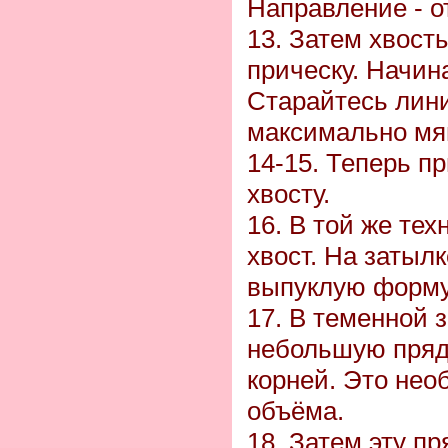
Направление - о
13. Затем хвост
прическу. Начина
Старайтесь лини
максимально мя
14-15. Теперь п
хвосту.
16. В той же тех
хвост. На затыл
выпуклую форму
17. В теменной 
небольшую прядь
корней. Это нео
объёма.
18. Затем эту п