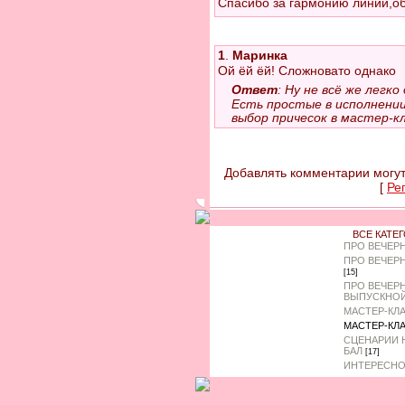
Спасибо за гармонию линий,о
1
.
Маринка
Ой ёй ёй! Сложновато однако
Ответ
: Ну не всё же легк
Есть простые в исполнении
выбор причесок в мастер-к
Добавлять комментарии могут
[
Ре
ВСЕ КАТЕ
ПРО ВЕЧЕР
ПРО ВЕЧЕР
[15]
ПРО ВЕЧЕР
ВЫПУСКНО
МАСТЕР-КЛ
МАСТЕР-КЛ
СЦЕНАРИИ 
БАЛ
[17]
ИНТЕРЕСНО