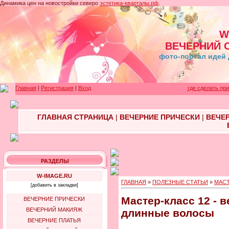
Динамика цен на новостройки северо
эстетика-кварталы.рф
.
W
ВЕЧЕРНИЙ 
фото-портал идей 
Главная
|
Регистрация
|
Вход
где сделать пр
ГЛАВНАЯ СТРАНИЦА
|
ВЕЧЕРНИЕ ПРИЧЕСКИ
|
ВЕЧЕ
РАЗДЕЛЫ
W-IMAGE.RU
ГЛАВНАЯ
»
ПОЛЕЗНЫЕ СТАТЬИ
»
МАСТ
[добавить в закладки]
Мастер-класс 12 - 
ВЕЧЕРНИЕ ПРИЧЕСКИ
ВЕЧЕРНИЙ МАКИЯЖ
длинные волосы
ВЕЧЕРНИЕ ПЛАТЬЯ