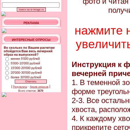
фото и читая
получи
РЕКЛАМА
нажмите 
увеличит
ИНТЕРЕСНЫЕ ОПРОСЫ
Во сколько по Вашим расчетам
обойдется Вам весь вечерний
образ на выпускной?
менее 5'000 рублей
Инструкция к 
5'000-10'000 рублей
15'000-20'000 рублей
вечерней приче
20'000-30'000 рублей
более 30'000 рублей
1. В теменной з
[
·
]
Результаты
Архив опросов
форме треугольн
Всего ответов:
3670
2-3. Все осталь
хвоста, располо
4. К каждому хво
прикрепите сето