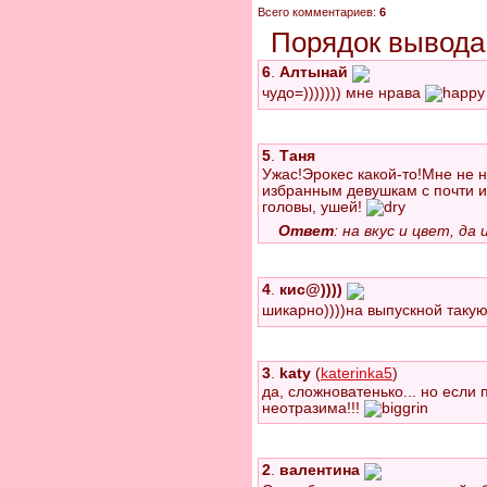
Всего комментариев:
6
Порядок вывода
6
.
Алтынай
чудо=))))))) мне нрава
5
.
Таня
Ужас!Эрокес какой-то!Мне не 
избранным девушкам с почти
головы, ушей!
Ответ
: на вкус и цвет, д
4
.
кис@))))
шикарно))))на выпускной таку
3
.
katy
(
katerinka5
)
да, сложноватенько... но если
неотразима!!!
2
.
валентина