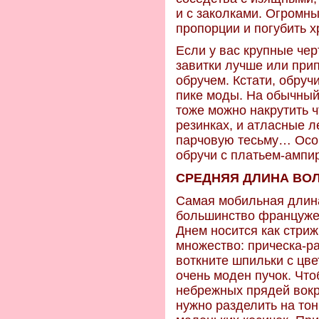
и с заколками. Огромн
пропорции и погубить х
Если у вас крупные чер
завитки лучше или прип
обручем. Кстати, обруч
пике моды. На обычный
тоже можно накрутить ч
резинках, и атласные л
парчовую тесьму… Особ
обручи с платьем-ампир
СРЕДНЯЯ ДЛИНА ВО
Самая мобильная длина
большинство францужен
Днем носится как стри
множество: прическа-ра
воткните шпильки с цве
очень моден пучок. Чт
небрежных прядей вокр
нужно разделить на тон