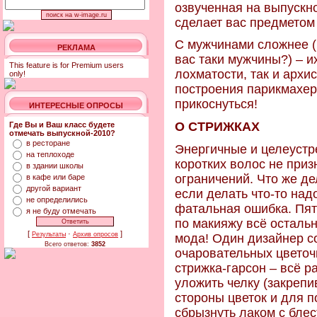
озвученная на выпускн
сделает вас предметом
С мужчинами сложнее (
РЕКЛАМА
вас таки мужчины?) – и
This feature is for Premium users
лохматости, так и арх
only!
построения парикмахер
прикоснуться!
ИНТЕРЕСНЫЕ ОПРОСЫ
О СТРИЖКАХ
Где Вы и Ваш класс будете
отмечать выпускной-2010?
в ресторане
Энергичные и целеуст
на теплоходе
коротких волос не приз
в здании школы
ограничений. Что же де
в кафе или баре
другой вариант
если делать что-то надо
не определились
фатальная ошибка. Пять
я не буду отмечать
по макияжу всё осталь
[
·
]
Результаты
Архив опросов
мода! Один дизайнер с
Всего ответов:
3852
очаровательных цветочк
стрижка-гарсон – всё 
уложить челку (закрепи
стороны цветок и для п
сбрызнуть лаком с блес