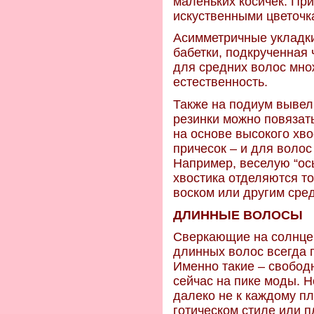
маленьких косичек. Пр
искуственными цветочк
Асимметричные укладки
бабетки, подкрученная 
для средних волос мно
естественность.
Также на подиум вывел
резинки можно повязать
на основе высокого хво
причесок – и для волос
Например, веселую “ось
хвостика отделяются т
воском или другим сре
ДЛИННЫЕ ВОЛОСЫ
Сверкающие на солнце 
длинных волос всегда 
Именно такие – свобод
сейчас на пике моды. Н
далеко не к каждому пл
готическом стиле или п