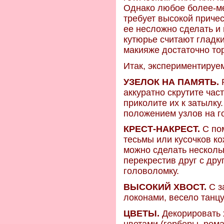
Однако любое более-ме
требует высокой причес
ее несложно сделать и
кутюрье считают гладки
макияже достаточно то
Итак, экспериментируем
УЗЕЛОК НА ПАМЯТЬ.
Р
аккуратно скрутите част
приколите их к затылку
положением узлов на г
КРЕСТ-НАКРЕСТ.
С по
тесьмы или кусочков ко
можно сделать нескольк
перекрестив друг с дру
головоломку.
ВЫСОКИЙ ХВОСТ.
С з
локонами, весело танц
ЦВЕТЫ.
Декорировать 
цветами (герберы, рома