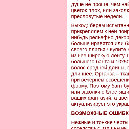
душе не проще, чем най
цветок плох, или заколк
пресловутые недели.
Выход: берем испытанн
прикрепляем к ней пон
нибудь рельефно-декор
больше нравятся или ба
своего платья? Купите 
из нее широкую ленту.
большого банта и 10х50
волос средней длины, в
длиннее. Органза – тк
при вечернем освещении
форму. Поэтому бант б
или заколки с блестящ
ваших фантазий, а цвет
актуализирует это укра
ВОЗМОЖНЫЕ ОШИБК
Нежные и тонкие черты
соседства с изящными,