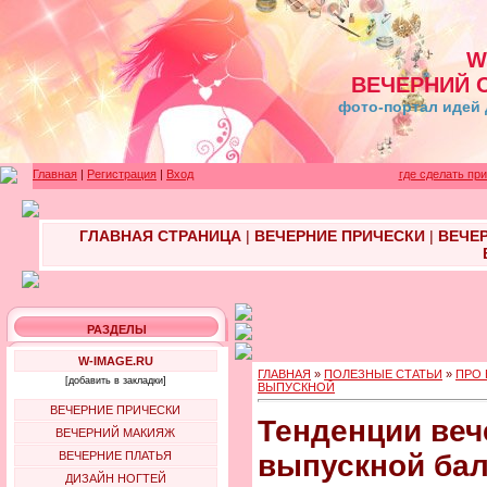
W
ВЕЧЕРНИЙ 
фото-портал идей 
Главная
|
Регистрация
|
Вход
где сделать пр
ГЛАВНАЯ СТРАНИЦА
|
ВЕЧЕРНИЕ ПРИЧЕСКИ
|
ВЕЧЕ
РАЗДЕЛЫ
W-IMAGE.RU
ГЛАВНАЯ
»
ПОЛЕЗНЫЕ СТАТЬИ
»
ПРО 
[добавить в закладки]
ВЫПУСКНОЙ
ВЕЧЕРНИЕ ПРИЧЕСКИ
Тенденции веч
ВЕЧЕРНИЙ МАКИЯЖ
ВЕЧЕРНИЕ ПЛАТЬЯ
выпускной ба
ДИЗАЙН НОГТЕЙ