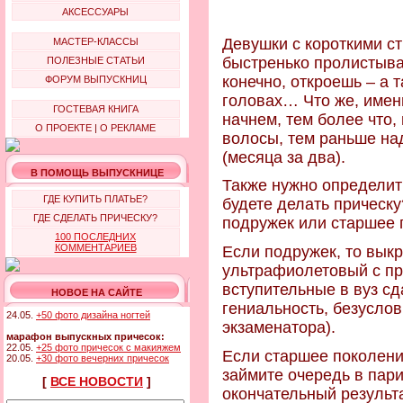
АКСЕССУАРЫ
Девушки с короткими с
МАСТЕР-КЛАССЫ
быстренько пролистыва
ПОЛЕЗНЫЕ СТАТЬИ
конечно, откроешь – а 
ФОРУМ ВЫПУСКНИЦ
головах… Что же, именн
ГОСТЕВАЯ КНИГА
начнем, тем более что,
О ПРОЕКТЕ
|
О РЕКЛАМЕ
волосы, тем раньше на
(месяца за два).
В ПОМОЩЬ ВЫПУСКНИЦЕ
Также нужно определить
ГДЕ КУПИТЬ ПЛАТЬЕ?
будете делать прическу
ГДЕ СДЕЛАТЬ ПРИЧЕСКУ?
подружек или старшее 
100 ПОСЛЕДНИХ
КОММЕНТАРИЕВ
Если подружек, то вык
ультрафиолетовый с про
вступительные в вуз с
НОВОЕ НА САЙТЕ
гениальность, безусло
24.05.
+50 фото дизайна ногтей
экзаменатора).
марафон выпускных причесок:
22.05.
+25 фото причесок с макияжем
Если старшее поколение
20.05.
+30 фото вечерних причесок
займите очередь в пар
[
ВСЕ НОВОСТИ
]
окончательный результа