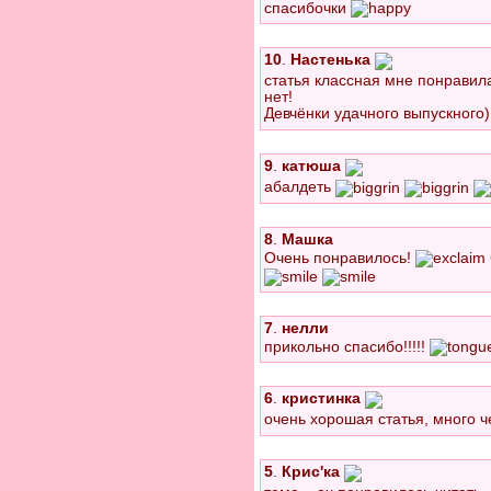
спасибочки
10
.
Настенька
статья классная мне понравил
нет!
Девчёнки удачного выпускного
9
.
катюша
абалдеть
8
.
Машка
Очень понравилось!
7
.
нелли
прикольно спасибо!!!!!
6
.
кристинка
очень хорошая статья, много ч
5
.
Крис'ка