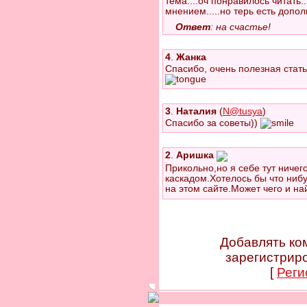
тема....оч понравилось читать..
мнением.....но терь есть допо
Ответ
: на счастье!
4
.
Жанка
Спасибо, очень полезная стать
3
.
Наталия
(
N@tusya
)
Спасибо за советы))
2
.
Аришка
Прикольно,но я себе тут ничего
каскадом.Хотелось бы что ниб
на этом сайте.Может чего и най
Добавлять ко
зарегистрир
[
Реги