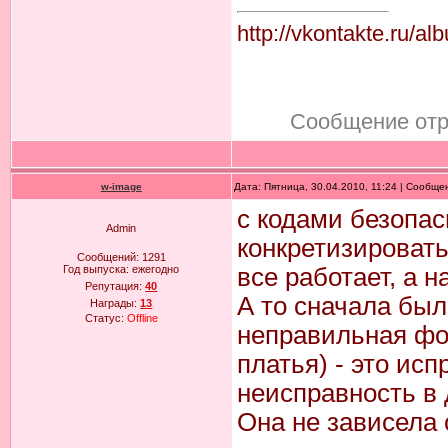
http://vkontakte.r
Сообщение от
w-image
Дата: Пятница, 30.04.2010, 11:24 | Сообщ
с кодами безопас
Admin
конкретизировать
Сообщений:
1291
Год выпуска:
ежегодно
все работает, а 
Репутация:
40
А то сначала был
Награды:
13
Статус:
Offline
неправильная фор
платья) - это ис
неисправность в 
Она не зависела 