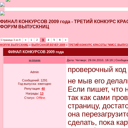
ФИНАЛ КОНКУРСОВ 2009 года - ТРЕТИЙ КОНКУРС КР
ФОРУМ ВЫПУСКНИЦ
3
Страница
3
из
6
«
1
2
4
5
6
»
ФОРУМ ВЫПУСКНИЦ
»
ВЫПУСКНОЙ ВЕЧЕР 2009
»
ТРЕТИЙ КОНКУРС КРАСОТЫ "МИСС ВЫПУСК
ФИНАЛ КОНКУРСОВ 2009 года
w-image
Дата: Четверг, 29.04.2010, 16:16 | Сообще
проверочный код 
Admin
не мыв его делал
Сообщений:
1291
Год выпуска:
ежегодно
Если пишет, что 
Репутация:
40
Награды:
13
так как сами про
Статус:
Offline
страницу, достат
она перезагрузит
сделать, пока ка