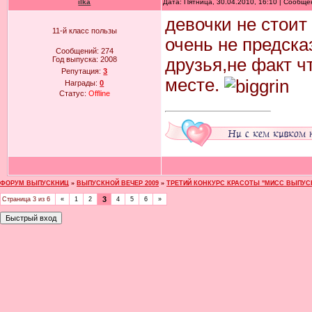
ilka
Дата: Пятница, 30.04.2010, 16:10 | Сообщ
девочки не стоит
11-й класс пользы
очень не предска
Сообщений:
274
Год выпуска:
2008
друзья,не факт ч
Репутация:
3
месте.
Награды:
0
Статус:
Offline
ФОРУМ ВЫПУСКНИЦ
»
ВЫПУСКНОЙ ВЕЧЕР 2009
»
ТРЕТИЙ КОНКУРС КРАСОТЫ "МИСС ВЫПУСК
3
Страница
3
из
6
«
1
2
4
5
6
»