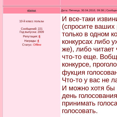
glamur
Дата: Пятница, 30.04.2010, 09:38 | Сообщ
И все-таки извин
10-й класс пользы
(спросите ваших 
Сообщений:
221
Год выпуска:
2009
только в одном ко
Репутация:
6
конкурсах либо у
Награды:
4
Статус:
Offline
же), либо читает 
что-то еще. Вобщ
конкурсе, прогол
фукция голосован
Что-то у вас не 
И можно хотя бы
день голосования.
принимать голоса
голосовать.