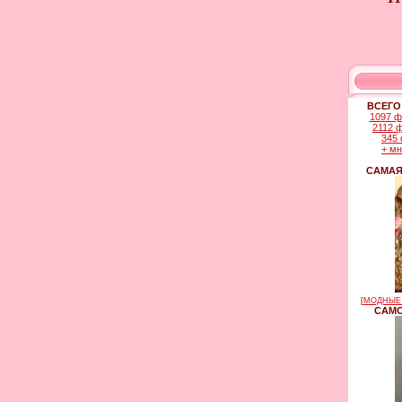
ВСЕГО
1097 ф
2112 
345 
+ м
САМАЯ
[
МОДНЫЕ 
САМО