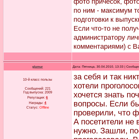
фото причесок, фото
по ним - максимум т
подготовки к выпуск
Если что-то не пол
администратору лич
комментариями) с В
glamur
Дата: Пятница, 30.04.2010, 13:33 | Сообщ
за себя и так никт
10-й класс пользы
хотели проголосов
Сообщений:
221
Год выпуска:
2009
хочется знать по
Репутация:
6
вопросы. Если бы
Награды:
4
Статус:
Offline
проверили, что ф
А посетители не 
нужно. Зашли, по