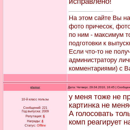
исправлено!
На этом сайте Вы н
фото причесок, фото
по ним - максимум т
подготовки к выпуск
Если что-то не пол
администратору лич
комментариями) с В
glamur
Дата: Четверг, 29.04.2010, 16:45 | Сообще
у меня тоже не п
10-й класс пользы
картинка не меня
Сообщений:
221
Год выпуска:
2009
А голосовать тол
Репутация:
6
комп реагирует н
Награды:
4
Статус:
Offline