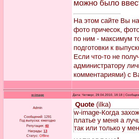
можно было ввес
На этом сайте Вы н
фото причесок, фото
по ним - максимум т
подготовки к выпуск
Если что-то не пол
администратору лич
комментариями) с В
w-image
Дата: Четверг, 29.04.2010, 16:18 | Сообще
Quote
(
ilka
)
Admin
w-image-Когда захож
Сообщений:
1291
платье у меня а луч
Год выпуска:
ежегодно
Репутация:
40
так или только у ме
Награды:
13
Статус:
Offline