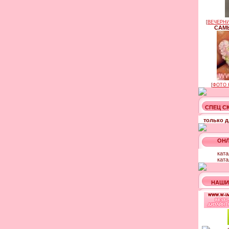
[
ВЕЧЕРНИ
САМЫ
[
ФОТО 
СПЕЦ С
только д
ОНЛ
ката
ката
НАШИ