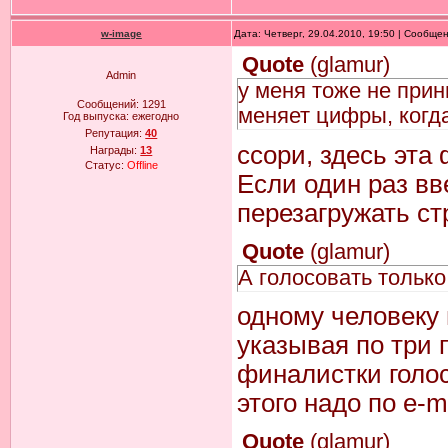
w-image
Дата: Четверг, 29.04.2010, 19:50 | Сообще
Quote
(
glamur
)
Admin
у меня тоже не прин
Сообщений:
1291
меняет цифры, когд
Год выпуска:
ежегодно
Репутация:
40
ссори, здесь эта 
Награды:
13
Статус:
Offline
Если один раз вв
перезагружать ст
Quote
(
glamur
)
А голосовать только
одному человеку 
указывая по три 
финалистки голо
этого надо по e-m
Quote
(
glamur
)