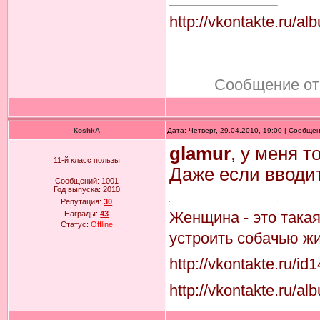
http://vkontakte.r
Сообщение от
КoshkA
Дата: Четверг, 29.04.2010, 19:00 | Сообще
glamur
, у меня 
11-й класс пользы
Даже если вводи
Сообщений:
1001
Год выпуска:
2010
Репутация:
30
Женщина - это така
Награды:
43
Статус:
Offline
устроить собачью жи
http://vkontakte.ru/i
http://vkontakte.ru