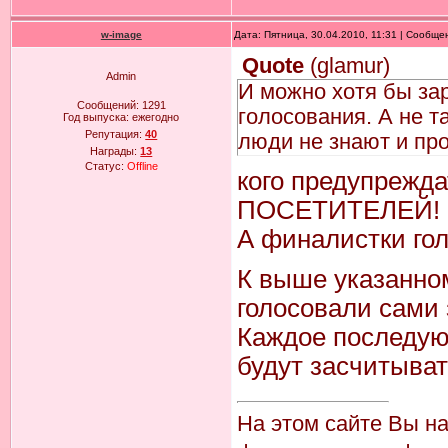
w-image
Дата: Пятница, 30.04.2010, 11:31 | Сообщ
Quote
(
glamur
)
Admin
И можно хотя бы за
Сообщений:
1291
голосования. А не т
Год выпуска:
ежегодно
Репутация:
40
люди не знают и пр
Награды:
13
Статус:
Offline
кого предупрежда
ПОСЕТИТЕЛЕЙ!
А финалистки гол
К выше указанном
голосовали сами з
Каждое последующ
будут засчитывать
На этом сайте Вы н