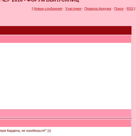
[
Новые сообщения
·
Участники
·
Правила форума
·
Поиск
·
RSS
]
ери Кардена, не ошибешься!" )))