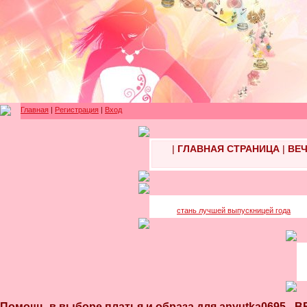
Главная
|
Регистрация
|
Вход
|
ГЛАВНАЯ СТРАНИЦА
|
ВЕЧ
стань лучшей выпускницей года
Помощь в выборе платья и образа для anyutka069