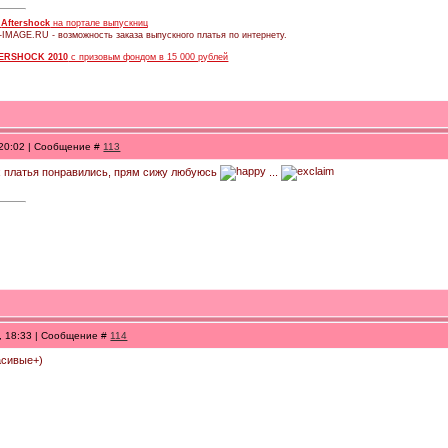
в
Aftershock
на портале выпускниц
-IMAGE.RU - возможность заказа выпускного платья по интернету.
ERSHOCK 2010
с призовым фондом в 15 000 рублей
 20:02 | Сообщение #
113
ых платья понравились, прям сижу любуюсь
...
0, 18:33 | Сообщение #
114
асивые+)