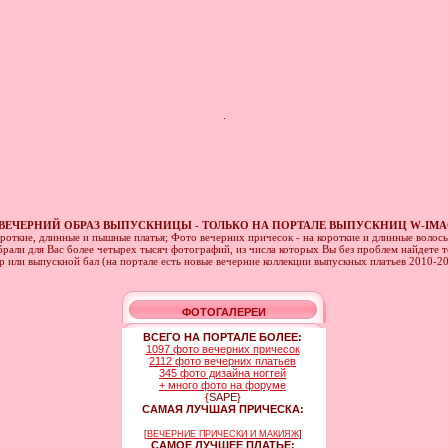
.
ВЕЧЕРНИЙ ОБРАЗ ВЫПУСКНИЦЫ - ТОЛЬКО НА ПОРТАЛЕ ВЫПУСКНИЦ W-IMA
ороткие, длинные и пышные платья; Фото вечерних причесок - на короткие и длинные волос
рали для Вас более четырех тысяч фотографий, из числа которых Вы без проблем найдете то
ер или выпускной бал (на портале есть новые вечерние коллекции выпускных платьев 2010-2
ФОТОГАЛЕРЕИ
ВСЕГО НА ПОРТАЛЕ БОЛЕЕ:
1097 фото вечерних причесок
2112 фото вечерних платьев
345 фото дизайна ногтей
+ много фото на форуме
{SAPE}
САМАЯ ЛУЧШАЯ ПРИЧЕСКА:
[
ВЕЧЕРНИЕ ПРИЧЕСКИ И МАКИЯЖ
]
САМОЕ ЛУЧШЕЕ ПЛАТЬЕ: