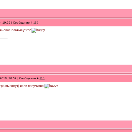
0, 19:25 | Сообщение #
115
ешь свое платьице???
.2010, 20:57 | Сообщение #
116
втра выложу)) если получится