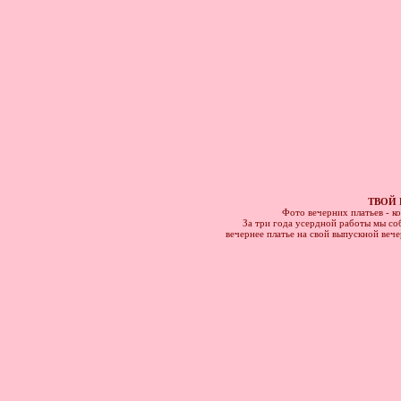
ТВОЙ 
Фото вечерних платьев - к
За три года усердной работы мы соб
вечернее платье на свой выпускной веч