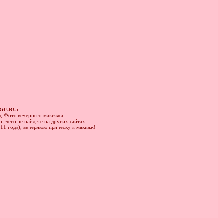
GE.RU:
ы; Фото вечернего макияжа.
, чего не найдете на других сайтах:
011 года), вечернюю прическу и макияж!