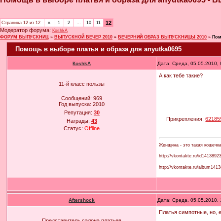
12
Страница
12
из
12
«
1
2
…
10
11
Модератор форума:
КoshkA
ФОРУМ ВЫПУСКНИЦ
»
ВЫПУСКНОЙ ВЕЧЕР 2010
»
ВЕЧЕРНИЙ ОБРАЗ ВЫПУСКНИЦЫ 2010
»
Пом
Помощь в выборе платья и образа для anyutka0695
КoshkA
Дата: Среда, 05.05.2010,
А как тебе такие?
11-й класс пользы
Сообщений:
969
Год выпуска:
2010
Репутация:
30
Прикрепления:
62185
Награды:
43
Статус:
Offline
Женщина - это такая кошечк
http://vkontakte.ru/id1413892
http://vkontakte.ru/album14
Aftershock
Дата: Среда, 05.05.2010,
Платья симпотные, но, е
Представитель салона платьев