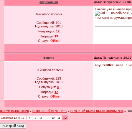
anyutka0695
Дата: Воскресенье, 27.06
Наконец-то я нашла вре
..... но сейчас 
6-й класс пользы
чем даже не думали пре
Сообщений:
101
Год выпуска:
2010
Репутация:
12
Награды:
19
Статус:
Offline
Sammy
Дата: Понедельник, 28.06
anyutka0695
, аааа...с
10-й класс пользы
Сообщений:
223
Год выпуска:
2010
Репутация:
8
Награды:
12
Статус:
Offline
ФОРУМ ВЫПУСКНИЦ
»
ВЫПУСКНОЙ ВЕЧЕР 2010
»
ВЕЧЕРНИЙ ОБРАЗ ВЫПУСКНИЦЫ 2010
»
Пом
12
Страница
12
из
12
«
1
2
…
10
11