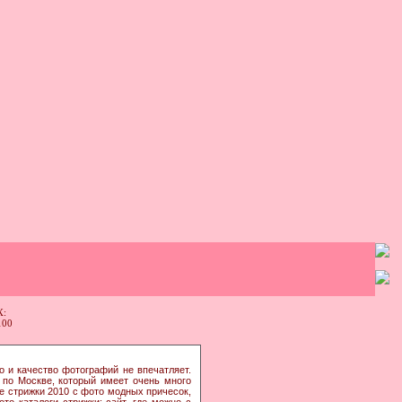
:
о и качество фотографий не впечатляет.
по Москве, который имеет очень много
ые стрижки 2010 с фото модных причесок,