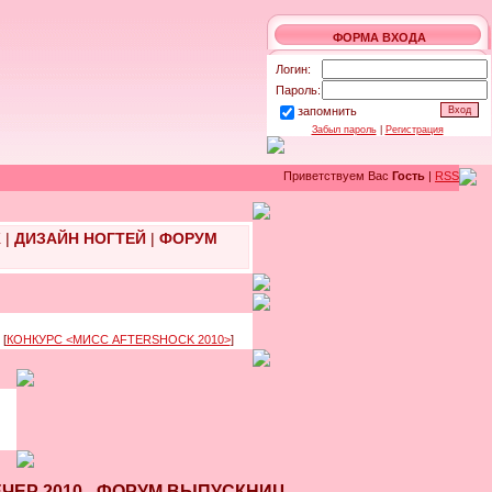
ФОРМА ВХОДА
Логин:
Пароль:
запомнить
Забыл пароль
|
Регистрация
Приветствуем Вас
Гость
|
RSS
Ж
|
ДИЗАЙН НОГТЕЙ
|
ФОРУМ
[
КОНКУРС <МИСС AFTERSHOCK 2010>
]
ВЕЧЕР 2010 - ФОРУМ ВЫПУСКНИЦ