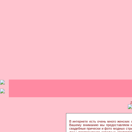
В интернете есть очень много женских 
Вашему вниманию мы предоставляем на
свадебные прически и фото модных стриж