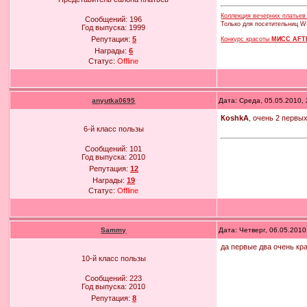
Коллекция вечерних платье
Сообщений:
196
Только для посетительниц W
Год выпуска:
1999
Репутация:
5
Конкурс красоты
МИСС AFT
Награды:
6
Статус:
Offline
anyutka0695
Дата: Среда, 05.05.2010,
КoshkA
, очень 2 перв
6-й класс пользы
Сообщений:
101
Год выпуска:
2010
Репутация:
12
Награды:
19
Статус:
Offline
Sammy
Дата: Четверг, 06.05.201
да первые два очень кр
10-й класс пользы
Сообщений:
223
Год выпуска:
2010
Репутация:
8