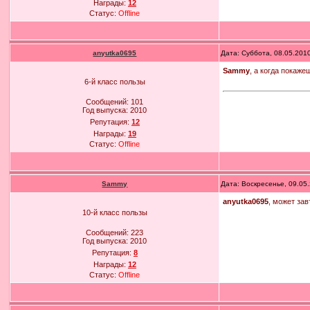
Награды:
12
Статус:
Offline
anyutka0695
Дата: Суббота, 08.05.201
Sammy
, а когда покаж
6-й класс пользы
Сообщений:
101
Год выпуска:
2010
Репутация:
12
Награды:
19
Статус:
Offline
Sammy
Дата: Воскресенье, 09.05
anyutka0695
, может за
10-й класс пользы
Сообщений:
223
Год выпуска:
2010
Репутация:
8
Награды:
12
Статус:
Offline