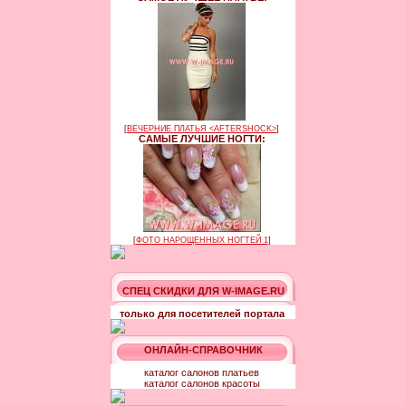
[
ВЕЧЕРНИЕ ПЛАТЬЯ <AFTERSHOCK>
]
САМЫЕ ЛУЧШИЕ НОГТИ:
[
ФОТО НАРОЩЕННЫХ НОГТЕЙ 1
]
СПЕЦ СКИДКИ ДЛЯ W-IMAGE.RU
только для посетителей портала
ОНЛАЙН-СПРАВОЧНИК
каталог салонов платьев
каталог салонов красоты