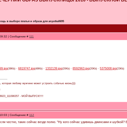
ощь в выборе платья и образа для anyutka0695
 09:32 | Сообщение #
111
99.jpg
·
6819747.jpg
·
1332139.jpg
·
8592963.jpg
·
5375008.jpg
(38Kb)
(48Kb)
(20Kb)
(20Kb)
(23Kb)
а, которая любому мужчине может устроить собачью жизнь))))
3
138923_111096357 - МОЙ ВЫПУСК!!!!!
 10:03 | Сообщение #
112
сли честно, таких сейчас везде полно. "Ну кого сейчас удивишь джинсами и шубкой? Б