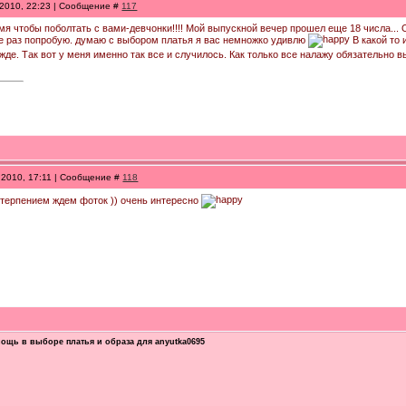
.2010, 22:23 | Сообщение #
117
мя чтобы поболтать с вами-девчонки!!!! Мой выпускной вечер прошел еще 18 числа... 
еще раз попробую. думаю с выбором платья я вас немножко удивлю
В какой то 
жде. Так вот у меня именно так все и случилось. Как только все налажу обязательно
.2010, 17:11 | Сообщение #
118
 нетерпением ждем фоток )) очень интересно
ощь в выборе платья и образа для anyutka0695