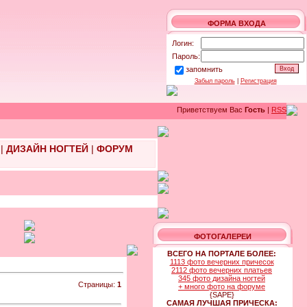
ФОРМА ВХОДА
Логин:
Пароль:
запомнить
Забыл пароль
|
Регистрация
Приветствуем Вас
Гость
|
RSS
|
ДИЗАЙН НОГТЕЙ
|
ФОРУМ
ФОТОГАЛЕРЕИ
ВСЕГО НА ПОРТАЛЕ БОЛЕЕ:
1113 фото вечерних причесок
2112 фото вечерних платьев
345 фото дизайна ногтей
Страницы:
1
+ много фото на форуме
{SAPE}
САМАЯ ЛУЧШАЯ ПРИЧЕСКА: