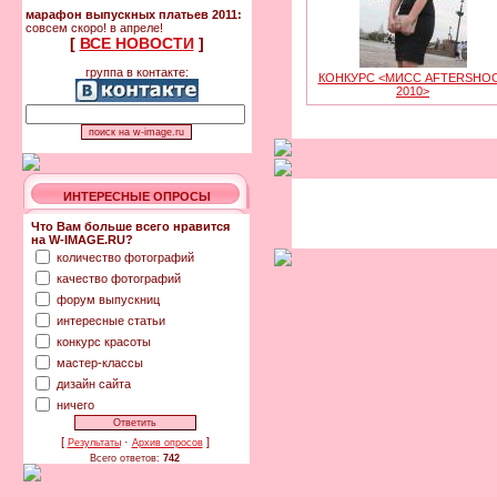
марафон выпускных платьев 2011:
совсем скоро! в апреле!
[
ВСЕ НОВОСТИ
]
группа в контакте:
КОНКУРС <МИСС AFTERSHO
2010>
ИНТЕРЕСНЫЕ ОПРОСЫ
Что Вам больше всего нравится
на W-IMAGE.RU?
количество фотографий
качество фотографий
форум выпускниц
интересные статьи
конкурс красоты
мастер-классы
дизайн сайта
ничего
[
·
]
Результаты
Архив опросов
Всего ответов:
742