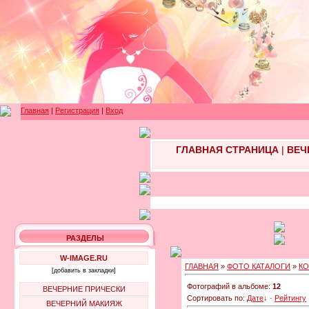
Главная
|
Регистрация
|
Вход
ГЛАВНАЯ СТРАНИЦА
|
ВЕЧ
РАЗДЕЛЫ
W-IMAGE.RU
ГЛАВНАЯ
»
ФОТО КАТАЛОГИ
»
КО
[добавить в закладки]
Фотографий в альбоме:
12
ВЕЧЕРНИЕ ПРИЧЕСКИ
Сортировать по:
Дате
↓
·
Рейтингу
ВЕЧЕРНИЙ МАКИЯЖ