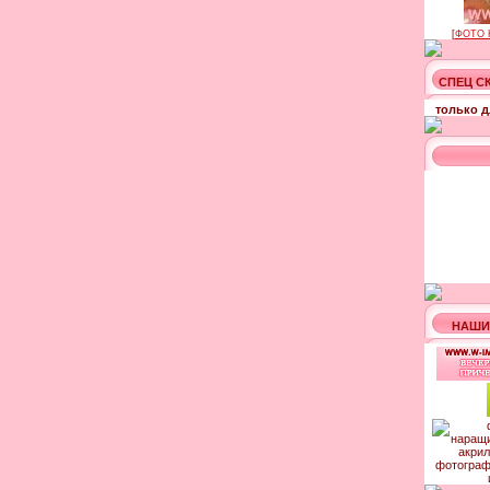
[
ФОТО 
СПЕЦ С
только д
НАШИ