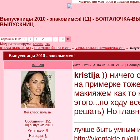
Количество мастеров и заказов огран
Выпускницы 2010 - знакомимся! (11) - БОЛТАЛОЧКА-
ВЫПУСКНИЦ
11
Страница
11
из
11
«
1
2
…
9
10
Модератор форума:
,
КoshkA
Ir4ik
ФОРУМ ВЫПУСКНИЦ
»
ВЫПУСКНОЙ ВЕЧЕР 2010
»
БОЛТАЛОЧКА-ВЫРУЧАЛОЧКА 2010
»
Выпуск
Выпускницы 2010 - знакомимся!
lolli_olli
Дата: Пятница, 04.06.2010, 21:28 | Сообщ
kristija
)) ничего 
на примерке тоже 
макияжем как то 
этого...по ходу в
решать) Но главно
8-й класс пользы
Сообщений:
151
Год выпуска:
2010
лучше быть умным и 
Репутация:
8
Награды:
8
http://vkontakte.ru/ol