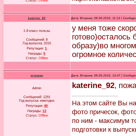
Статус:
Offline
katerine_92
Дата: Вторник, 08.06.2010, 11:14 | Сообще
у меня тоже скор
1-й класс пользы
готово)осталось 
Сообщений:
8
Год выпуска:
2010
образу)во многом
Репутация:
1
огромное количес
Награды:
0
Статус:
Offline
w-image
Дата: Вторник, 08.06.2010, 14:47 | Сообщ
katerine_92
, пож
Admin
Сообщений:
1291
Год выпуска:
ежегодно
На этом сайте Вы н
Репутация:
40
фото причесок, фото
Награды:
13
Статус:
Offline
по ним - максимум т
подготовки к выпуск