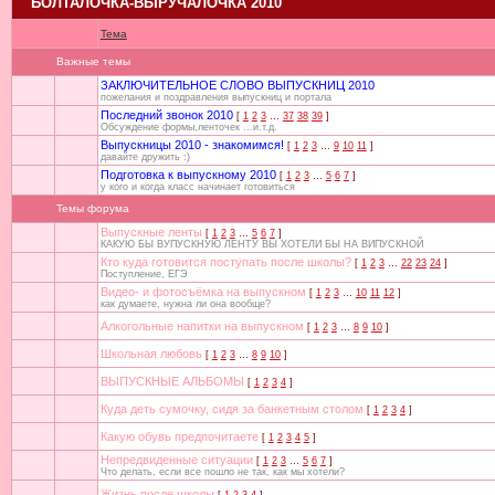
БОЛТАЛОЧКА-ВЫРУЧАЛОЧКА 2010
Тема
Важные темы
ЗАКЛЮЧИТЕЛЬНОЕ СЛОВО ВЫПУСКНИЦ 2010
пожелания и поздравления выпускниц и портала
Последний звонок 2010
[
1
2
3
…
37
38
39
]
Обсуждение формы,ленточек ...и.т.д.
Выпускницы 2010 - знакомимся!
[
1
2
3
…
9
10
11
]
давайте дружить :)
Подготовка к выпускному 2010
[
1
2
3
…
5
6
7
]
у кого и когда класс начинает готовиться
Темы форума
Выпускные ленты
[
1
2
3
…
5
6
7
]
КАКУЮ БЫ ВУПУСКНУЮ ЛЕНТУ ВЫ ХОТЕЛИ БЫ НА ВИПУСКНОЙ
Кто куда готовится поступать после школы?
[
1
2
3
…
22
23
24
]
Поступление, ЕГЭ
Видео- и фотосъёмка на выпускном
[
1
2
3
…
10
11
12
]
как думаете, нужна ли она вообще?
Алкогольные напитки на выпускном
[
1
2
3
…
8
9
10
]
Школьная любовь
[
1
2
3
…
8
9
10
]
ВЫПУСКНЫЕ АЛЬБОМЫ
[
1
2
3
4
]
Куда деть сумочку, сидя за банкетным столом
[
1
2
3
4
]
Какую обувь предпочитаете
[
1
2
3
4
5
]
Непредвиденные ситуации
[
1
2
3
…
5
6
7
]
Что делать, если все пошло не так, как мы хотели?
Жизнь после школы