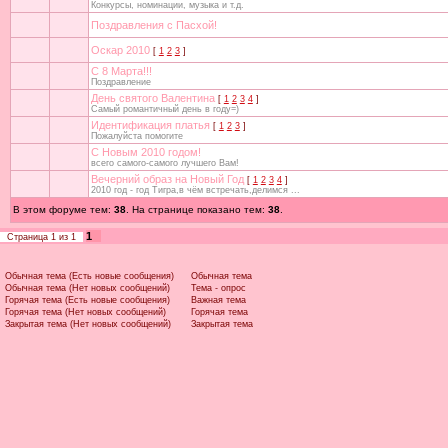
Конкурсы, номинации, музыка и т.д.
Поздравления с Пасхой!
Оскар 2010
[
1
2
3
]
С 8 Марта!!!
Поздравление
День святого Валентина
[
1
2
3
4
]
Самый романтичный день в году=)
Идентификация платья
[
1
2
3
]
Пожалуйста помогите
С Новым 2010 годом!
всего самого-самого лучшего Вам!
Вечерний образ на Новый Год
[
1
2
3
4
]
2010 год - год Тигра,в чём встречать,делимся ...
В этом форуме тем:
38
. На странице показано тем:
38
.
1
Страница
1
из
1
Обычная тема (Есть новые сообщения)
Обычная тема
Обычная тема (Нет новых сообщений)
Тема - опрос
Горячая тема (Есть новые сообщения)
Важная тема
Горячая тема (Нет новых сообщений)
Горячая тема
Закрытая тема (Нет новых сообщений)
Закрытая тема