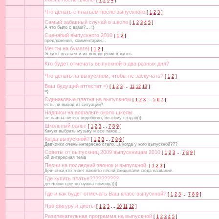
[
1
2
3
4
]
Что делать с платьем после выпускного
[
1
2
3
]
Самый забавный случай в школе
[
1
2
3
4
5
]
А что было с вами?... ;)
Сценарий выпускного 2010
[
1
2
]
предложения, комментарии...
Мечты на бумаге)
[
1
2
]
Эскизы платьев и их воплощения в жизнь
Кто будет отмечать выпускной в два разных дня?
Что делать на выпускном, чтобы не заскучать?
[
1
2
]
Ваш будущий аттестат =)
[
1
2
3
…
11
12
13
]
=)
Одинаковые платья на выпускном
[
1
2
3
…
5
6
7
]
есть ли выход из ситуации?
Надписи на асфальте около школы
не нашла ничего подобного, поэтому создаю))
Школьный вальс
[
1
2
3
…
7
8
9
]
Какую выбрать музыку и все такое...
Когда выпускной?
[
1
2
3
…
7
8
9
]
Девчонки очень интересно стало...а когда у кого выпускной???
Советы от выпускниц 2009 выпускницам 2010
[
1
2
3
…
7
8
9
]
ой интересная тема
Песни на последний звонок и выпускной.
[
1
2
3
]
Девчонки,кто знает какието песни,скидываем сюда название.
Где купить платье??????????
девчонки срочно нужна помощь))))
Где и как будет отмечать Ваш класс выпускной?
[
1
2
3
…
7
8
9
]
Про фигуру и диеты
[
1
2
3
…
10
11
12
]
Развлекательная программа на выпускной
[
1
2
3
4
5
]