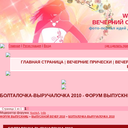
W
ВЕЧЕРНИЙ 
фото-портал идей 
Главная
|
Регистрация
|
Вход
где сделать пр
ГЛАВНАЯ СТРАНИЦА
|
ВЕЧЕРНИЕ ПРИЧЕСКИ
|
ВЕЧЕ
БОЛТАЛОЧКА-ВЫРУЧАЛОЧКА 2010 - ФОРУМ ВЫПУСК
1
Страница
1
из
1
Модератор форума:
,
КoshkA
Ir4ik
ФОРУМ ВЫПУСКНИЦ
»
ВЫПУСКНОЙ ВЕЧЕР 2010
»
БОЛТАЛОЧКА-ВЫРУЧАЛОЧКА 2010