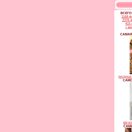
ВСЕГО
1168 ф
2376 
415 
+ м
САМАЯ
[
МОДНЫЕ 
САМО
[
ВЕЧЕ
САМЫ