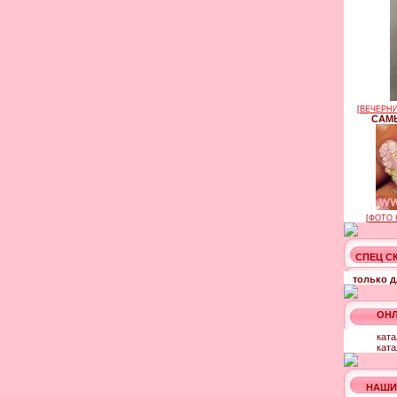
[
ВЕЧЕРНИ
САМЫ
[
ФОТО 
СПЕЦ С
только д
ОНЛ
ката
ката
НАШИ