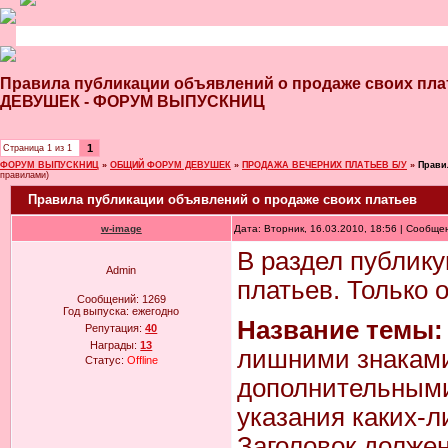
Правила публикации объявлений о продаже своих п
ДЕВУШЕК - ФОРУМ ВЫПУСКНИЦ
1
Страница
1
из
1
ФОРУМ ВЫПУСКНИЦ
»
ОБЩИЙ ФОРУМ ДЕВУШЕК
»
ПРОДАЖА ВЕЧЕРНИХ ПЛАТЬЕВ Б/У
»
Прави
правилами)
Правила публикации объявлений о продаже своих платьев
w-image
Дата: Вторник, 16.03.2010, 18:56 | Сообщ
В раздел публику
Admin
платьев. Только 
Сообщений:
1269
Год выпуска:
ежегодно
Название темы:
Репутация:
40
Награды:
13
лишними знакам
Статус:
Offline
дополнительными 
указания каких-либ
Заголовок должен