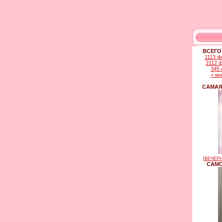
ВСЕГО
1113 ф
2112 
345 
+ м
САМАЯ
[
ВЕЧЕРН
САМО