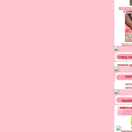
[
ВЕЧЕРНИ
САМЫ
[
ФОТО 
СПЕЦ С
только д
ОНЛ
ката
ката
НАШИ