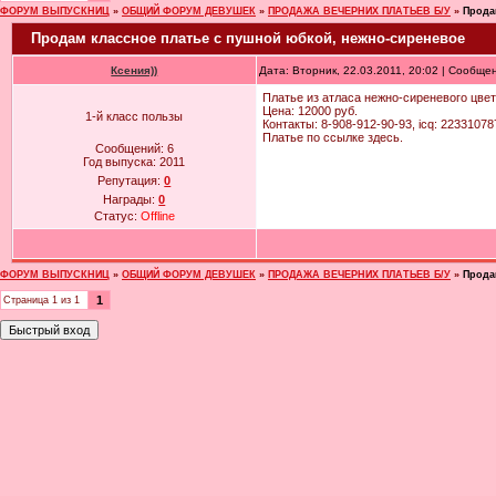
ФОРУМ ВЫПУСКНИЦ
»
ОБЩИЙ ФОРУМ ДЕВУШЕК
»
ПРОДАЖА ВЕЧЕРНИХ ПЛАТЬЕВ Б/У
»
Прода
Продам классное платье с пушной юбкой, нежно-сиреневое
Ксения))
Дата: Вторник, 22.03.2011, 20:02 | Сообще
Платье из атласа нежно-сиреневого цвет
Цена: 12000 руб.
1-й класс пользы
Контакты: 8-908-912-90-93, icq: 223310787
Платье по ссылке здесь.
Сообщений:
6
Год выпуска:
2011
Репутация:
0
Награды:
0
Статус:
Offline
ФОРУМ ВЫПУСКНИЦ
»
ОБЩИЙ ФОРУМ ДЕВУШЕК
»
ПРОДАЖА ВЕЧЕРНИХ ПЛАТЬЕВ Б/У
»
Прода
1
Страница
1
из
1