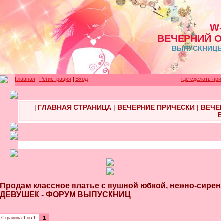
W
ВЕЧЕРНИЙ 
ВЫПУСКНИЦЫ 
Главная
|
Регистрация
|
Вход
где сделать пр
|
ГЛАВНАЯ СТРАНИЦА
|
ВЕЧЕРНИЕ ПРИЧЕСКИ
|
ВЕЧЕ
Продам классное платье с пушной юбкой, нежно-си
ДЕВУШЕК - ФОРУМ ВЫПУСКНИЦ
1
Страница
1
из
1