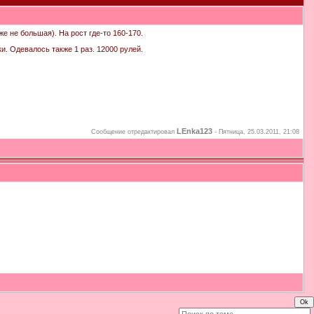
е не большая). На рост где-то 160-170.
ки. Одевалось также 1 раз. 12000 рулей.
LEnka123
Сообщение отредактировал
-
Пятница, 25.03.2011, 21:08