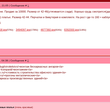
1, 21:05 | Сообщение #
1
не. Продаю за 10000. Размер от 42-46(утягивается сзади). Хорошо грудь смотрится(даж
 платье. Размер 42-44. Перчатки и бижутерия в комплекте. На рост где-то 160 + каблу
.
58.jpg
·
3494097.jpg
·
4877360.jpg
·
8392000.jpg
(57Kb)
(170Kb)
(91Kb)
(114Kb)
6, 04:38 | Сообщение #
2
uslugi/stroitelstvo/>монтаж бескаркасных ангаров</a>
/o-kompanii/>монтажник</a>
mk.ru/>стоимость строительства офисного здания</a>
k.ru/>прогоны металлические</a>
/>каркасы производственных зданий</a>
кные платья
(очень красивые)