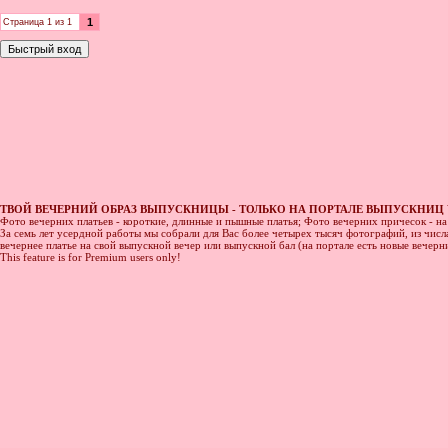
1
Страница
1
из
1
ТВОЙ ВЕЧЕРНИЙ ОБРАЗ ВЫПУСКНИЦЫ - ТОЛЬКО НА ПОРТАЛЕ ВЫПУСКНИЦ 
Фото вечерних платьев - короткие, длинные и пышные платья; Фото вечерних причесок - н
За семь лет усердной работы мы собрали для Вас более четырех тысяч фотографий, из числа
вечернее платье на свой выпускной вечер или выпускной бал (на портале есть новые вечер
This feature is for Premium users only!