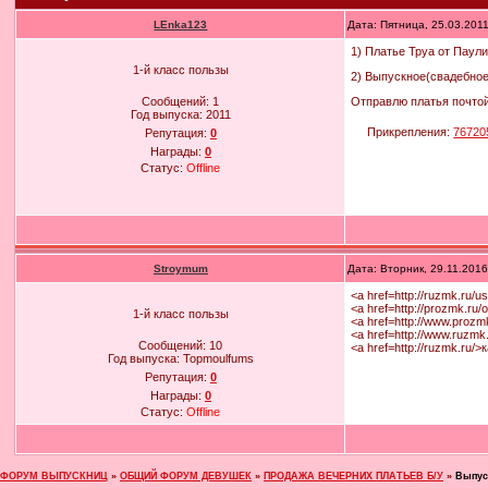
LEnka123
Дата: Пятница, 25.03.201
1) Платье Труа от Паули
1-й класс пользы
2) Выпускное(свадебное)
Отправлю платья почтой
Сообщений:
1
Год выпуска:
2011
Прикрепления:
76720
Репутация:
0
Награды:
0
Статус:
Offline
Stroymum
Дата: Вторник, 29.11.201
<a href=http://ruzmk.ru/
<a href=http://prozmk.ru
1-й класс пользы
<a href=http://www.proz
<a href=http://www.ruzm
Сообщений:
10
<a href=http://ruzmk.ru
Год выпуска:
Topmoulfums
Репутация:
0
Награды:
0
Статус:
Offline
ФОРУМ ВЫПУСКНИЦ
»
ОБЩИЙ ФОРУМ ДЕВУШЕК
»
ПРОДАЖА ВЕЧЕРНИХ ПЛАТЬЕВ Б/У
»
Выпус