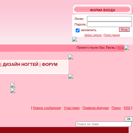
ФОРМА ВХОДА
Логин:
Пароль:
запомнить
Забыл пароль
|
Регистрация
Приветствуем Вас
Гость
|
RSS
|
ДИЗАЙН НОГТЕЙ
|
ФОРУМ
[
Новые сообщения
·
Участники
·
Правила форума
·
Поиск
·
RSS
]