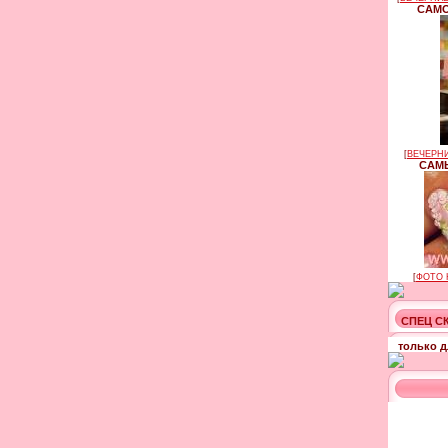
САМО
[
ВЕЧЕРНИ
САМЫ
[
ФОТО 
СПЕЦ С
только д