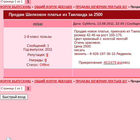
1
Страница
1
из
1
ФОРУМ ВЫПУСКНИЦ
»
ОБЩИЙ ФОРУМ ДЕВУШЕК
»
ПРОДАЖА ВЕЧЕРНИХ ПЛАТЬЕВ Б/У
»
Прода
Продам Шелковое платье из Таиланда за 2500
pylsar
Дата: Суббота, 13.08.2011, 22:45 | Сообщ
Продаю новое платье, приехало из Таилан
размер 42-46 на рост 165-175.
1-й класс пользы
Цвет кремовый с золотой лентой!
Очень красивое.
Сообщений:
1
Цена 2500.
Год выпуска:
2011
писать
звонить - 8-926-197-36-10 Людмила.
Репутация:
0
Награды:
0
Прикрепления:
4611679.jpg
(94Kb)
Статус:
Offline
ФОРУМ ВЫПУСКНИЦ
»
ОБЩИЙ ФОРУМ ДЕВУШЕК
»
ПРОДАЖА ВЕЧЕРНИХ ПЛАТЬЕВ Б/У
»
Прода
1
Страница
1
из
1