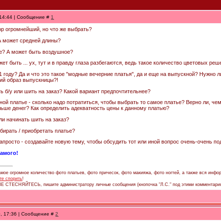
 14:44 | Сообщение #
1
бор огромнейший, но что же выбрать?
А может средней длины?
? А может быть воздушное?
ет быть ... ух, тут и в правду глаза разбегаются, ведь такое количество цветовых реш
 году? Да и что это такое "модные вечерние платья", да и еще на выпускной? Нужно л
ий образ выпускницы?!
ь б/у или шить на заказ? Какой вариант предпочтительнее?
ой платье - сколько надо потратиться, чтобы выбрать то самое платье? Верно ли, чем
ьше денег? Как определить адекватность цены к данному платью?
ли начинать шить на заказ?
бирать / приобретать платье?
апросто - создавайте новую тему, чтобы обсудить тот или иной вопрос очень-очень по
самого!
мое огромное количество фото платьев, фото причесок, фото макияжа, фото ногтей, а также вся инфор
те спорить
!
 НЕ СТЕСНЯЙТЕСЬ, пишите администратору личные сообщения (кнопочка "Л.С." под этими комментари
0, 17:36 | Сообщение #
2