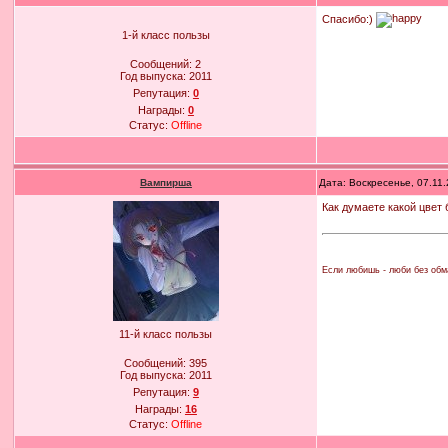
Спасибо:)
1-й класс пользы
Сообщений:
2
Год выпуска:
2011
Репутация:
0
Награды:
0
Статус:
Offline
Вампирша
Дата: Воскресенье, 07.11
Как думаете какой цвет 
Если любишь - люби без обма
11-й класс пользы
Сообщений:
395
Год выпуска:
2011
Репутация:
9
Награды:
16
Статус:
Offline