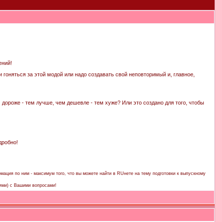
ений!
и гоняться за этой модой или надо создавать свой неповторимый и, главное,
 дороже - тем лучше, чем дешевле - тем хуже? Или это создано для того, чтобы
дробно!
мация по ним - максимум того, что вы можете найти в RUнете на тему подготовки к выпускному
ями) с Вашими вопросами!