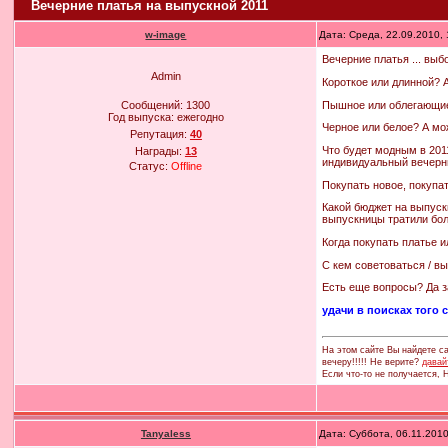
Вечерние платья на выпускной 2011
w-image
Дата: Среда, 22.09.2010,
Вечерние платья ... вы
Admin
Короткое или длинной? 
Пышное или облегающие
Сообщений:
1300
Год выпуска:
ежегодно
Черное или белое? А мож
Репутация:
40
Что будет модным в 2011
Награды:
13
индивидуальный вечерн
Статус:
Offline
Покупать новое, покупат
Какой бюджет на выпускн
выпускницы тратили бол
Когда покупать платье и
С кем советоваться / вы
Есть еще вопросы? Да з
удачи в поисках того 
На этом сайте Вы найдете са
вечеру!!!!! Не верите?
давай
Если что-то не получается,
Tanyaless
Дата: Суббота, 06.11.201