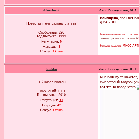
Aftershock
Дата: Понедельник, 08.11
Вампирша
, про цвет п
докатится.
Представитель салона платьев
Сообщений:
220
Коллекция вечерних платье
Год выпуска:
1999
Только для посетительниц W
Репутация:
5
Конкурс красоты
МИСС AFT
Награды:
8
Статус:
Offline
КoshkA
Дата: Понедельник, 08.11
Мне почему то кажется,
фиолетовый-голубой уж
11-й класс пользы
вот что-то вроде этого
Сообщений:
1001
Год выпуска:
2010
Репутация:
30
Награды:
43
Статус:
Offline