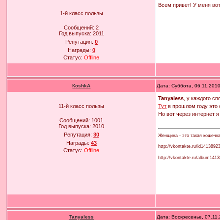
Всем привет! У меня вот
1-й класс пользы
Сообщений:
2
Год выпуска:
2011
Репутация:
0
Награды:
0
Статус:
Offline
КoshkA
Дата: Суббота, 06.11.201
Tanyaless
, у каждого с
Тут
в прошлом году это
11-й класс пользы
Но вот через интернет я
Сообщений:
1001
Год выпуска:
2010
Репутация:
30
Женщина - это такая кошечк
Награды:
43
http://vkontakte.ru/id1413892
Статус:
Offline
http://vkontakte.ru/album14
Tanyaless
Дата: Воскресенье, 07.11