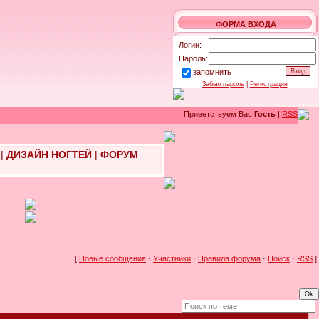
ФОРМА ВХОДА
Логин:
Пароль:
запомнить
Забыл пароль
|
Регистрация
Приветствуем Вас
Гость
|
RSS
|
ДИЗАЙН НОГТЕЙ
|
ФОРУМ
[
Новые сообщения
·
Участники
·
Правила форума
·
Поиск
·
RSS
]