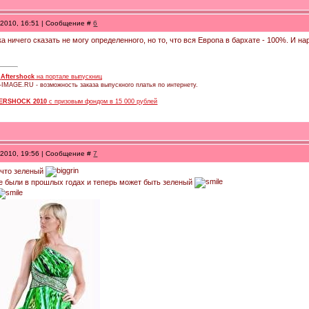
.2010, 16:51 | Сообщение #
6
ока ничего сказать не могу определенного, но то, что вся Европа в бархате - 100%. И н
в
Aftershock
на портале выпускниц
-IMAGE.RU - возможность заказа выпускного платья по интернету.
ERSHOCK 2010
с призовым фондом в 15 000 рублей
.2010, 19:56 | Сообщение #
7
 что зеленый
е были в прошлых годах и теперь может быть зеленый