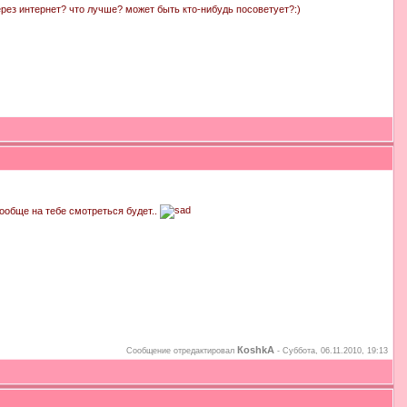
через интернет? что лучше? может быть кто-нибудь посоветует?:)
вообще на тебе смотреться будет..
КoshkA
Сообщение отредактировал
-
Суббота, 06.11.2010, 19:13