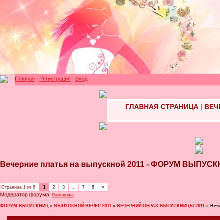
Главная
|
Регистрация
|
Вход
ГЛАВНАЯ СТРАНИЦА
|
ВЕЧ
Вечерние платья на выпускной 2011 - ФОРУМ ВЫПУС
1
Страница
1
из
8
2
3
…
7
8
»
Модератор форума:
Вампирша
ФОРУМ ВЫПУСКНИЦ
»
ВЫПУСКНОЙ ВЕЧЕР 2011
»
ВЕЧЕРНИЙ ОБРАЗ ВЫПУСКНИЦЫ 2011
»
Веч