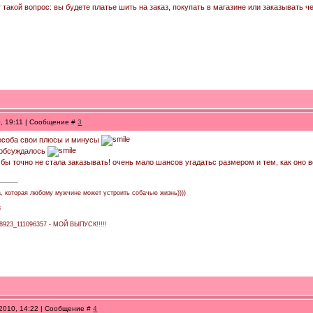
 такой вопрос: вы будете платье шить на заказ, покупать в магазине или заказывать 
0, 19:11 | Сообщение #
3
пособа свои плюсы и минусы
 обсуждалось
 бы точно не стала заказывать! очень мало шансов угадатьс размером и тем, как оно 
а, которая любому мужчине может устроить собачью жизнь))))
3
138923_111096357 - МОЙ ВЫПУСК!!!!!
.2010, 14:22 | Сообщение #
4