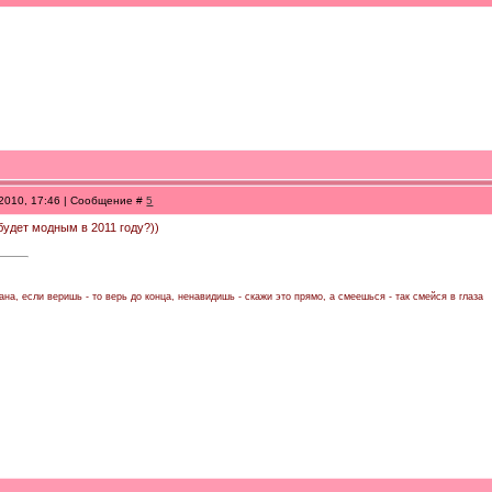
.2010, 17:46 | Сообщение #
5
будет модным в 2011 году?))
на, если веришь - то верь до конца, ненавидишь - скажи это прямо, а смеешься - так смейся в глаза