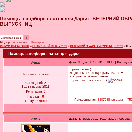
Помощь в подборе платья для Дарья - ВЕЧЕРНИЙ О
ВЫПУСКНИЦ
1
Страница
1
из
1
Модератор форума:
Вампирша
ФОРУМ ВЫПУСКНИЦ
»
ВЫПУСКНОЙ ВЕЧЕР 2011
»
ВЕЧЕРНИЙ ОБРАЗ ВЫПУСКНИЦЫ 2011
»
Пом
Помощь в подборе платья для Дарья
Дарья
Дата: Среда, 08.12.2010, 13:16 | Сообщен
Привет всем )))
Люди помогите подобрать платье!!!!!
1-й класс пользы
Я короткое, яркое платье....
Короче, очень клёвое))))
Сообщений:
3
Год выпуска:
2011
Репутация:
0
Награды:
0
Прикрепления:
8407988.jpg
·
750
(212Kb)
Статус:
Offline
Atevis
Дата: Четверг, 09.12.2010, 23:50 | Сообще