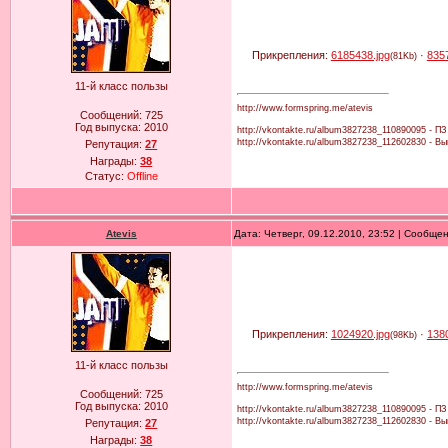
Прикрепления:
6185438.jpg
·
835
(81Kb)
11-й класс пользы
http://www.formspring.me/atevis
Сообщений:
725
Год выпуска:
2010
http://vkontakte.ru/album3827238_110890095 - ПЗ
http://vkontakte.ru/album3827238_112602830 - В
Репутация:
27
Награды:
38
Статус:
Offline
Atevis
Дата: Четверг, 09.12.2010, 23:52 | Сообще
Прикрепления:
1024920.jpg
·
138
(98Kb)
11-й класс пользы
http://www.formspring.me/atevis
Сообщений:
725
Год выпуска:
2010
http://vkontakte.ru/album3827238_110890095 - ПЗ
http://vkontakte.ru/album3827238_112602830 - В
Репутация:
27
Награды:
38