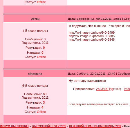
Статус:
Offline
Эстри
Дата: Воскресенье, 09.01.2011, 20:51 | С
Я подумала, что пышное - это ярко и не
1-й класс пользы
http://w-image.ru/photo/9-0-2499
http://w-image.ru/photo/8-0-3885
Сообщений:
3
http://w-image.ru/photo/8-0-3948
Год выпуска:
2011
Репутация:
0
Награды:
0
Статус:
Offline
slnastena
Дата: Суббота, 22.01.2011, 13:49 | Сообщ
Ну вот пару вариантиков-
6-й класс пользы
Прикрепления:
2823400.jpg
·
948
(15Kb)
Сообщений:
80
Год выпуска:
2011
Репутация:
3
Если девушка великолепно выглядит, вся сияет,
Награды:
4
Статус:
Offline
ФОРУМ ВЫПУСКНИЦ
»
ВЫПУСКНОЙ ВЕЧЕР 2011
»
ВЕЧЕРНИЙ ОБРАЗ ВЫПУСКНИЦЫ 2011
»
Пом