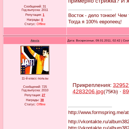
примерно стрижка? И же
Сообщений:
31
Год выпуска:
2011
Восток - дело тонкое! Чем
Репутация:
1
Награды:
0
Тогда я 100% европеец!
Статус:
Offline
Atevis
Дата: Воскресенье, 09.01.2011, 02:42 | С
11-й класс пользы
Прикрепления:
32952
Сообщений:
725
Год выпуска:
2010
4283206.jpg
·
89
(75Kb)
Репутация:
27
Награды:
38
Статус:
Offline
http://www.formspring.me/at
http://vkontakte.ru/album3
http://vkontakte.ru/album