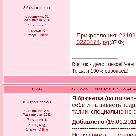
3-й класс пользы
Сообщений:
31
Год выпуска:
2011
Репутация:
1
Награды:
0
Прикрепления:
22103
Статус:
Offline
8228474.jpg
(37Kb)
Восток - дело тонкое! Чем
Тогда я 100% европеец!
Ellaida
Дата: Суббота, 15.01.2011, 21:54 | Сообщ
Я брюнетка (почти чёр
10-й класс пользы
себе и на зависть подр
талии. специально не с
Сообщений:
201
Год выпуска:
2011
Репутация:
6
Добавлено
(15.01.2011
Награды:
3
-----------------------------------
Статус:
Offline
Ношу срижку "постепенк