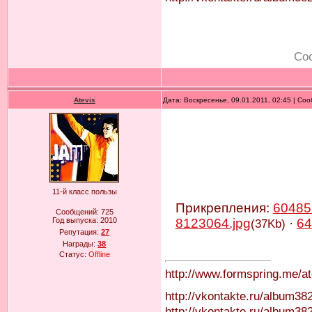
Со
Atevis
Дата: Воскресенье, 09.01.2011, 02:45 | С
11-й класс пользы
Прикрепления:
60485
Сообщений:
725
Год выпуска:
2010
8123064.jpg
·
64
(37Kb)
Репутация:
27
Награды:
38
Статус:
Offline
http://www.formspring.me/at
http://vkontakte.ru/album3
http://vkontakte.ru/album