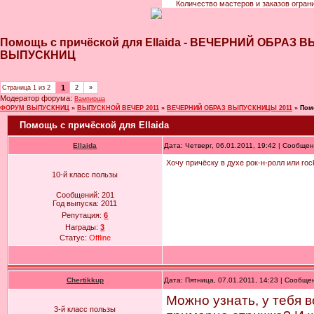
Количество мастеров и заказов огран
Помощь с причёской для Ellaida - ВЕЧЕРНИЙ ОБРАЗ
ВЫПУСКНИЦ
1
Страница
1
из
2
2
»
Модератор форума:
Вампирша
ФОРУМ ВЫПУСКНИЦ
»
ВЫПУСКНОЙ ВЕЧЕР 2011
»
ВЕЧЕРНИЙ ОБРАЗ ВЫПУСКНИЦЫ 2011
»
Пом
Помощь с причёской для Ellaida
Ellaida
Дата: Четверг, 06.01.2011, 19:42 | Сообще
Хочу причёску в духе рок-н-ролл или rock
10-й класс пользы
Сообщений:
201
Год выпуска:
2011
Репутация:
6
Награды:
3
Статус:
Offline
Chertikkup
Дата: Пятница, 07.01.2011, 14:23 | Сообщ
Можно узнать, у тебя 
3-й класс пользы