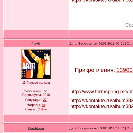
Со
Atevis
Дата: Воскресенье, 09.01.2011, 02:51 | С
Прикрепления:
13900
11-й класс пользы
http://www.formspring.me/at
Сообщений:
725
Год выпуска:
2010
http://vkontakte.ru/album3
Репутация:
27
Награды:
38
http://vkontakte.ru/album
Статус:
Offline
Chertikkup
Дата: Воскресенье, 09.01.2011, 14:52 | С