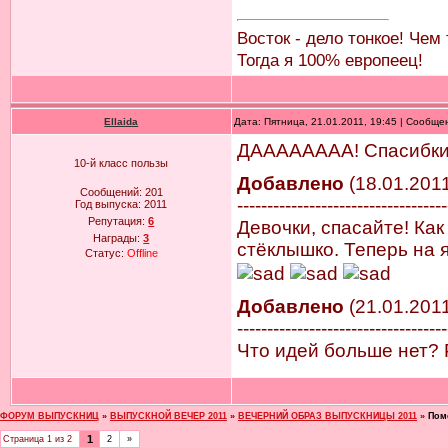
Восток - дело тонкое! Чем
Тогда я 100% европеец!
Ellaida
Дата: Пятница, 21.01.2011, 19:45 | Сообщ
ДАААААААА! Спасибки!!
10-й класс пользы
Добавлено
(18.01.2011
Сообщений:
201
-----------------------------------
Год выпуска:
2011
Репутация:
6
Девочки, спасайте! Ка
Награды:
3
стёклышко. Теперь на я
Статус:
Offline
Добавлено
(21.01.2011
-----------------------------------
Что идей больше нет? 
ФОРУМ ВЫПУСКНИЦ
»
ВЫПУСКНОЙ ВЕЧЕР 2011
»
ВЕЧЕРНИЙ ОБРАЗ ВЫПУСКНИЦЫ 2011
»
Пом
1
Страница
1
из
2
2
»