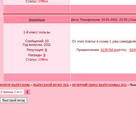
Статус:
Offline
Anastriana
Дата: Понедельник, 10.01.2011, 21:50 | С
1-й класс пользы
Сообщений:
10
От этих платье я схожу с ума сама)дел
Год выпуска:
2011
Прикрепления:
4135756.jpg
·
8249
Репутация:
0
(67Kb)
Награды:
0
Статус:
Offline
ФОРУМ ВЫПУСКНИЦ
»
ВЫПУСКНОЙ ВЕЧЕР 2011
»
ВЕЧЕРНИЙ ОБРАЗ ВЫПУСКНИЦЫ 2011
»
Пла
1
Страница
1
из
1