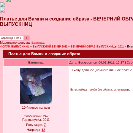
Платье для Вампи и создание образа - ВЕЧЕРНИЙ О
ВЫПУСКНИЦ
1
Страница
1
из
1
Модератор форума:
Вампирша
ФОРУМ ВЫПУСКНИЦ
»
ВЫПУСКНОЙ ВЕЧЕР 2011
»
ВЕЧЕРНИЙ ОБРАЗ ВЫПУСКНИЦЫ 2011
»
Пла
Платье для Вампи и создание образа
Вампирша
Дата: Воскресенье, 09.01.2011, 15:27 | С
Я хочу длинное ,немного пишное платье
Если любишь - люби без обмана, если веришь - т
10-й класс пользы
Сообщений:
242
Год выпуска:
2011
Репутация:
7
Награды:
12