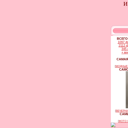
и
ВСЕГО
1097 ф
2112 
345 
+ м
САМАЯ
[
МОДНЫЕ 
САМО
[
ВЕЧЕРНИ
САМЫ
[
ФОТО 