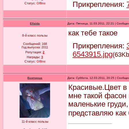
Прикрепления:
Статус:
Offline
Ellaida
Дата: Пятница, 11.03.2011, 22:21 | Сообще
как тебе такое
8-й класс пользы
Прикрепления:
Сообщений:
168
Год выпуска:
2011
6543915.jpg
Репутация:
2
(63Kb
Награды:
3
Статус:
Offline
Вампирша
Дата: Суббота, 12.03.2011, 20:25 | Сообщ
Красивые.Цвет в 
мне такой фасон 
маленькие груди,
представляю как 
11-й класс пользы