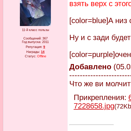
взять верх с этог
[color=blue]А низ 
11-й класс пользы
Ну и с зади будет
Сообщений:
367
Год выпуска:
2011
Репутация:
9
Награды:
14
[color=purple]оч
Статус:
Offline
Добавлено
(05.0
-----------------------
Что же ви молчи
Прикрепления:
7228658.jpg
(72Kb