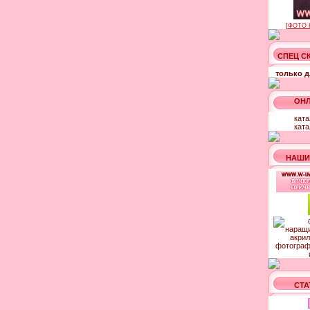
[
ФОТО 
СПЕЦ С
только д
ОНЛ
ката
ката
НАШИ
СТА