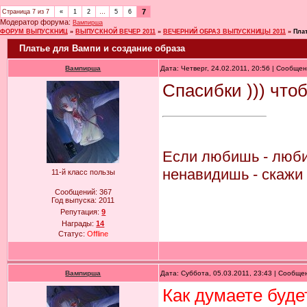
7
Страница
7
из
7
«
1
2
…
5
6
Модератор форума:
Вампирша
ФОРУМ ВЫПУСКНИЦ
»
ВЫПУСКНОЙ ВЕЧЕР 2011
»
ВЕЧЕРНИЙ ОБРАЗ ВЫПУСКНИЦЫ 2011
»
Пла
Платье для Вампи и создание образа
Вампирша
Дата: Четверг, 24.02.2011, 20:56 | Сообще
Спасибки ))) что
Если любишь - люби 
ненавидишь - скажи 
11-й класс пользы
Сообщений:
367
Год выпуска:
2011
Репутация:
9
Награды:
14
Статус:
Offline
Вампирша
Дата: Суббота, 05.03.2011, 23:43 | Сообщ
Как думаете буде