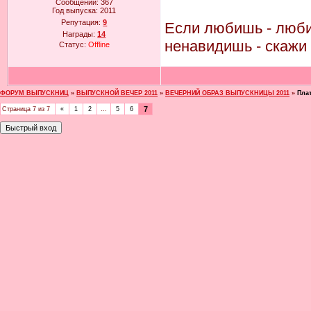
Сообщений:
367
Год выпуска:
2011
Репутация:
9
Если любишь - люби 
Награды:
14
ненавидишь - скажи 
Статус:
Offline
ФОРУМ ВЫПУСКНИЦ
»
ВЫПУСКНОЙ ВЕЧЕР 2011
»
ВЕЧЕРНИЙ ОБРАЗ ВЫПУСКНИЦЫ 2011
»
Пла
7
Страница
7
из
7
«
1
2
…
5
6