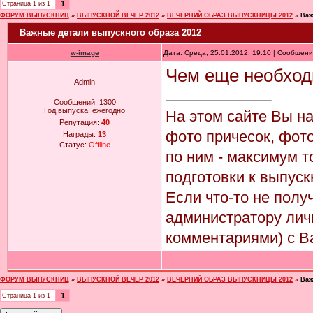
1
Страница
1
из
1
ФОРУМ ВЫПУСКНИЦ
»
ВЫПУСКНОЙ ВЕЧЕР 2012
»
ВЕЧЕРНИЙ ОБРАЗ ВЫПУСКНИЦЫ 2012
»
Важ
Важные детали выпускного образа 2012
w-image
Дата: Среда, 25.01.2012, 19:10 | Сообщен
Чем еще необход
Admin
Сообщений:
1300
Год выпуска:
ежегодно
На этом сайте Вы н
Репутация:
40
фото причесок, фото
Награды:
13
Статус:
Offline
по ним - максимум т
подготовки к выпуск
Если что-то не пол
администратору лич
комментариями) с В
ФОРУМ ВЫПУСКНИЦ
»
ВЫПУСКНОЙ ВЕЧЕР 2012
»
ВЕЧЕРНИЙ ОБРАЗ ВЫПУСКНИЦЫ 2012
»
Важ
1
Страница
1
из
1