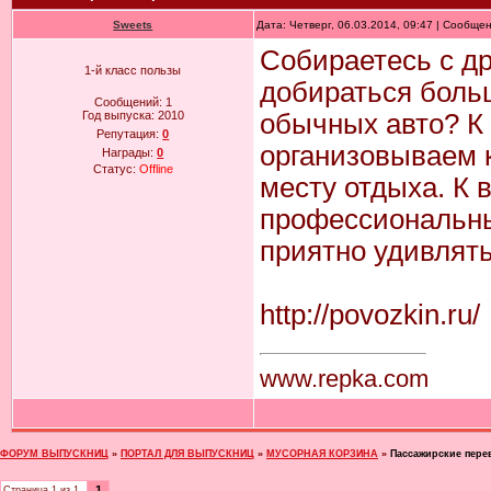
Sweets
Дата: Четверг, 06.03.2014, 09:47 | Сообще
Собираетесь с др
1-й класс пользы
добираться боль
Сообщений:
1
Год выпуска:
2010
обычных авто? К
Репутация:
0
организовываем к
Награды:
0
Статус:
Offline
месту отдыха. К 
профессиональны
приятно удивлять
http://povozkin.ru/
www.repka.com
ФОРУМ ВЫПУСКНИЦ
»
ПОРТАЛ ДЛЯ ВЫПУСКНИЦ
»
МУСОРНАЯ КОРЗИНА
»
Пассажирские пере
1
Страница
1
из
1