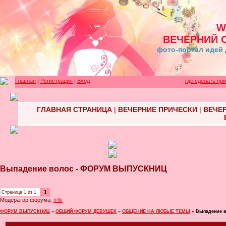
W
ВЕЧЕРНИЙ 
фото-портал идей 
Главная
|
Регистрация
|
Вход
где сделать пр
ГЛАВНАЯ СТРАНИЦА
|
ВЕЧЕРНИЕ ПРИЧЕСКИ
|
ВЕЧЕ
Выпадение волос - ФОРУМ ВЫПУСКНИЦ
1
Страница
1
из
1
Модератор форума:
Ir4ik
ФОРУМ ВЫПУСКНИЦ
»
ОБЩИЙ ФОРУМ ДЕВУШЕК
»
ОБЩЕНИЕ НА ЛЮБЫЕ ТЕМЫ
»
Выпадение 