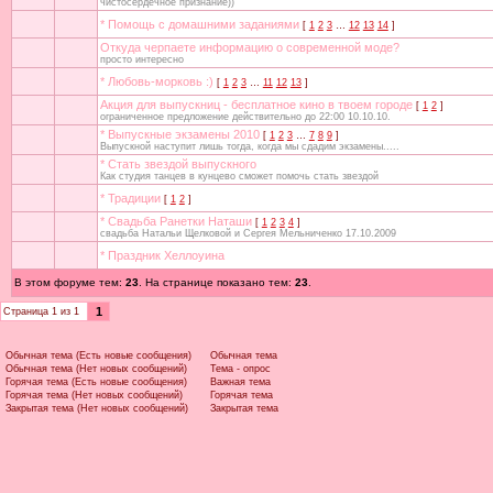
чистосердечное признание))
* Помощь с домашними заданиями
[
1
2
3
…
12
13
14
]
Откуда черпаете информацию о современной моде?
просто интересно
* Любовь-морковь :)
[
1
2
3
…
11
12
13
]
Акция для выпускниц - бесплатное кино в твоем городе
[
1
2
]
ограниченное предложение действительно до 22:00 10.10.10.
* Выпускные экзамены 2010
[
1
2
3
…
7
8
9
]
Выпускной наступит лишь тогда, когда мы сдадим экзамены.....
* Стать звездой выпускного
Как студия танцев в кунцево сможет помочь стать звездой
* Традиции
[
1
2
]
* Свадьба Ранетки Наташи
[
1
2
3
4
]
свадьба Натальи Щелковой и Сергея Мельниченко 17.10.2009
* Праздник Хеллоуина
В этом форуме тем:
23
. На странице показано тем:
23
.
1
Страница
1
из
1
Обычная тема (Есть новые сообщения)
Обычная тема
Обычная тема (Нет новых сообщений)
Тема - опрос
Горячая тема (Есть новые сообщения)
Важная тема
Горячая тема (Нет новых сообщений)
Горячая тема
Закрытая тема (Нет новых сообщений)
Закрытая тема