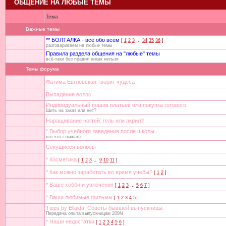
ОБЩЕНИЕ НА ЛЮБЫЕ ТЕМЫ
Тема
Важные темы
** БОЛТАЛКА - всё обо всём
[
1
2
3
…
34
35
36
]
разговариваем на любые темы
Правила раздела общения на "любые" темы
всё-таки без правил никак нельзя
Темы форума
Фатима Евглевская творит чудеса
Выпадение волос
Индивидуальный пошив платьев или покупка готового.
Шить на заказ или нет?
Наращивание ногтей: гель или акрил?
* Выбор учебного заведения после школы
кто что слышал)
Секущиеся волосы
* Косметика
[
1
2
3
…
9
10
11
]
* Как можно заработать во время учебы?
[
1
2
]
* Ваше хобби и увлечения
[
1
2
3
…
5
6
7
]
* Ваши любимые фильмы
[
1
2
3
4
5
]
Tipps by Ellaida. Советы бывшей выпускницы.
Передача опыта выпускницам 200N
* Наши недостатки
[
1
2
3
4
5
6
]