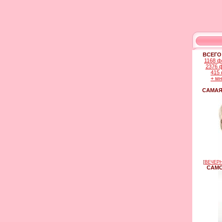
ВСЕГО
1168 ф
2376 
415 
+ м
САМАЯ
[
ВЕЧЕРН
САМО