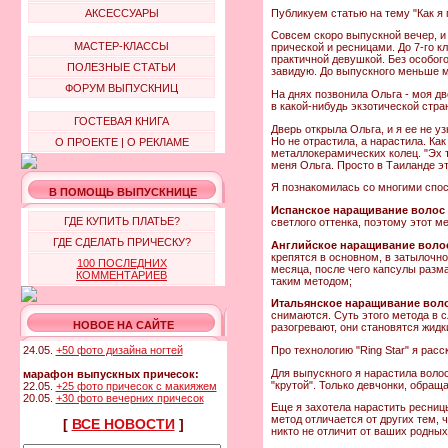
Публикуем статью на тему "Как я 
АКСЕССУАРЫ
Совсем скоро выпускной вечер, и 
МАСТЕР-КЛАССЫ
прической и ресницами. До 7-го к
практичной девушкой. Без особого
ПОЛЕЗНЫЕ СТАТЬИ
завидую. До выпускного меньше м
ФОРУМ ВЫПУСКНИЦ
На днях позвонила Ольга - моя дв
в какой-нибудь экзотической стра
ГОСТЕВАЯ КНИГА
Дверь открыла Ольга, и я ее не у
Но не отрастила, а нарастила. Ка
О ПРОЕКТЕ
|
О РЕКЛАМЕ
металлокерамических колец. "Эх т
меня Ольга. Просто в Таиланде эт
Я познакомилась со многими спос
В ПОМОЩЬ ВЫПУСКНИЦЕ
Испанское наращивание волос
ГДЕ КУПИТЬ ПЛАТЬЕ?
светлого оттенка, поэтому этот м
ГДЕ СДЕЛАТЬ ПРИЧЕСКУ?
Английское наращивание воло
крепятся в основном, в затылочн
100 ПОСЛЕДНИХ
месяца, после чего капсулы разм
КОММЕНТАРИЕВ
таким методом;
Итальянское наращивание вол
снимаются. Суть этого метода в 
НОВОЕ НА САЙТЕ
разогревают, они становятся жид
Про технологию "Ring Star" я ра
24.05.
+50 фото дизайна ногтей
Для выпускного я нарастила волос
марафон выпускных причесок:
"крутой". Только девчонки, обращ
22.05.
+25 фото причесок с макияжем
20.05.
+30 фото вечерних причесок
Еще я захотела нарастить ресниц
метод отличается от других тем, 
[
ВСЕ НОВОСТИ
]
никто не отличит от ваших родных