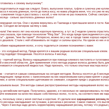
готовилась к своему выпускному":
подготовиться надо как следует. Благо, выпускное платье, туфли и сумочка уже купле
ласса я носила длинную, почти до пояса косу, но мама убедила меня, что это уже не мо
 сожаления тогда я рассталась с косой, о чем потом не раз пожалела. Сейчас смотрю
есяца - сильно захотелось длинных волос!
оюродная сестра. Они с мужем вернулись из Таиланда и приглашали меня в гости. Как
не. Сегодня же вечером загляну к ним.
знала! Уже много лет она носила короткую прическу, а тут за 2 недели сумела отрастит
к она сказала, при помощи технологии "Ring Star". Это когда пряди присоединяются к
ы" - думаю, "мне бы такие!". Интересно, можно ли у нас в городе также хорошо нарас
о дешевле. Стали с ней обзванивать ее подруг и салоны красоты. На одном из них и о
обами наращивания волос, и хочу поделиться своими познаниями с вами:
- это холодный метод. Пряди крепятся к вашим родным волосам специальным клеем. 
етод подойдет блондинкам. Носятся волосы 4 месяца;
с
- горячий метод. Волосы наращиваются при помощи клеевого пистолета и тугоплавк
ой и височной областях. Для применения этого метода родные волосы должны быть дли
ачиваются специальной жидкостью. Надо признать, что только опытные мастера могут
ос
- считается самым совершенным на сегодня методом. Волосы носятся до 6 месяцев
следующем: пряди волос с нанесенными на них кератиновыми капсулами крепят к род
кими, и затем специальными щипчиками их сжимают, соединяя пряди с родными волос
ссказывала выше. Эти методы самые распространенные методы наращивания волос на 
ы английским методом. Получилось здорово, и я нисколько не заморачивалась по пово
айте внимание на качество ваших собственных волос, то есть, на соответствие им на
ы, поскольку свои у меня светлые и короткие. И сделали мне
наращивание ресниц п
что ресницы накладывают не пучками, а ресничка к ресничке. Самое главное, что выгля
. Через 3 месяца надо делать корректировку наращивания ресниц, потому что родные 