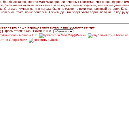
. Все было клево, многие мальчики пришли в черных костюмах, что очень здорово см
ре, была живая музыка, всех снимали на видео. Были и родители, некоторые даже пла
у. Стояла отличная летняя погода, было не жарко - с реки дул приятный ветерок. Ко м
наверное, тоже, но не решался. Александр - так зовут этого парня, взял меня под рук
ивание ресниц и наращивание волос к выпускному вечеру
Я
| Просмотров: 4438 | Рейтинг: 5.0 |