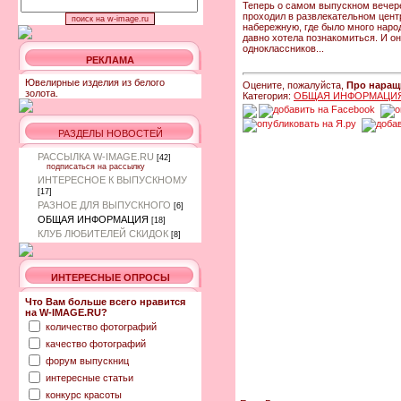
Теперь о самом выпускном вечере
проходил в развлекательном цент
набережную, где было много народ
давно хотела познакомиться. И он 
одноклассников...
РЕКЛАМА
Ювелирные изделия из белого
Оцените, пожалуйста,
Про наращ
золота.
Категория:
ОБЩАЯ ИНФОРМАЦИ
РАЗДЕЛЫ НОВОСТЕЙ
РАССЫЛКА W-IMAGE.RU
[42]
подписаться на рассылку
ИНТЕРЕСНОЕ К ВЫПУСКНОМУ
[17]
РАЗНОЕ ДЛЯ ВЫПУСКНОГО
[6]
ОБЩАЯ ИНФОРМАЦИЯ
[18]
КЛУБ ЛЮБИТЕЛЕЙ СКИДОК
[8]
ИНТЕРЕСНЫЕ ОПРОСЫ
Что Вам больше всего нравится
на W-IMAGE.RU?
количество фотографий
качество фотографий
форум выпускниц
интересные статьи
конкурс красоты