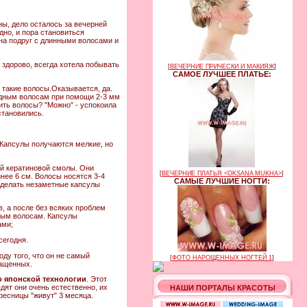
ны, дело осталось за вечерней
дно, и пора становиться
 на подруг с длинными волосами и
 здорово, всегда хотела побывать
[
ВЕЧЕРНИЕ ПРИЧЕСКИ И МАКИЯЖ
]
САМОЕ ЛУЧШЕЕ ПЛАТЬЕ:
ь такие волосы.Оказывается, да.
 родным волосам при помощи 2-3 мм
тить волосы? "Можно" - успокоила
становились.
Капсулы получаются мелкие, но
ой кератиновой смолы. Они
[
ВЕЧЕРНИЕ ПЛАТЬЯ <OKSANA MUKHA>
]
нее 6 см. Волосы носятся 3-4
САМЫЕ ЛУЧШИЕ НОГТИ:
 делать незаметные капсулы
, а после без всяких проблем
ным волосам. Капсулы
ами;
сегодня.
ду того, что он не самый
[
ФОТО НАРОЩЕННЫХ НОГТЕЙ 1
]
ращенных.
о японской технологии
. Этот
дят они очень естественно, их
НАШИ ПОРТАЛЫ КРАСОТЫ
ресницы "живут" 3 месяца.