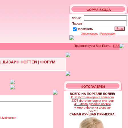
ФОРМА ВХОДА
Логин:
Пароль:
запомнить
Забыл пароль
|
Регистрация
Приветствуем Вас
Гость
|
RSS
|
ДИЗАЙН НОГТЕЙ
|
ФОРУМ
ФОТОГАЛЕРЕИ
ВСЕГО НА ПОРТАЛЕ БОЛЕЕ:
1168 фото вечерних причесок
2376 фото вечерних платьев
415 фото дизайна ногтей
+ много фото на форуме
{SAPE}
САМАЯ ЛУЧШАЯ ПРИЧЕСКА: