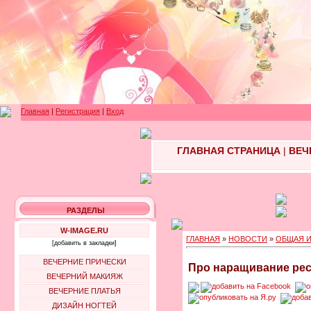
Главная
|
Регистрация
|
Вход
ГЛАВНАЯ СТРАНИЦА
|
ВЕЧ
РАЗДЕЛЫ
W-IMAGE.RU
ГЛАВНАЯ
»
НОВОСТИ
»
ОБЩАЯ 
[добавить в закладки]
ВЕЧЕРНИЕ ПРИЧЕСКИ
Про наращивание рес
ВЕЧЕРНИЙ МАКИЯЖ
ВЕЧЕРНИЕ ПЛАТЬЯ
ДИЗАЙН НОГТЕЙ