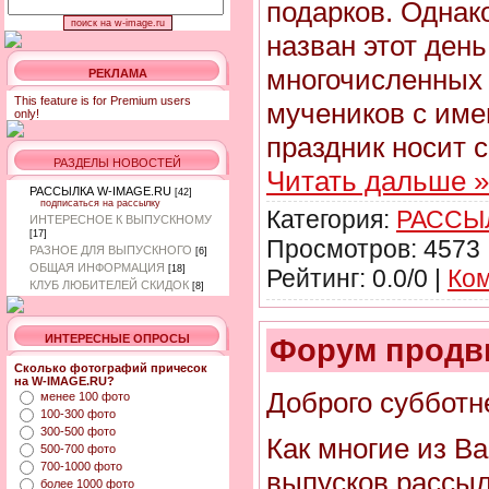
подарков. Однако
назван этот день
многочисленных 
РЕКЛАМА
This feature is for Premium users
мучеников с име
only!
праздник носит с
РАЗДЕЛЫ НОВОСТЕЙ
Читать дальше »
РАССЫЛКА W-IMAGE.RU
[42]
подписаться на рассылку
Категория:
РАССЫ
ИНТЕРЕСНОЕ К ВЫПУСКНОМУ
[17]
Просмотров: 4573 
РАЗНОЕ ДЛЯ ВЫПУСКНОГО
[6]
ОБЩАЯ ИНФОРМАЦИЯ
[18]
Рейтинг: 0.0/0 |
Ком
КЛУБ ЛЮБИТЕЛЕЙ СКИДОК
[8]
ИНТЕРЕСНЫЕ ОПРОСЫ
Форум продв
Сколько фотографий причесок
на W-IMAGE.RU?
Доброго субботне
менее 100 фото
100-300 фото
300-500 фото
Как многие из Ва
500-700 фото
700-1000 фото
выпусков рассыл
более 1000 фото