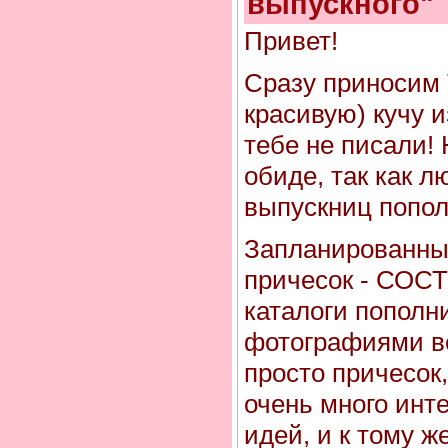
выпускного"
Привет!
Сразу приносим
красивую) кучу и
тебе не писали! 
обиде, так как 
выпускниц попол
Запланированны
причесок - СОС
каталоги пополн
фотографиями ве
просто причесок,
очень много инт
идей, и к тому ж