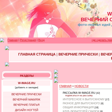
W
ВЕЧЕРНИЙ 
фото-портал идей 
Главная
|
Регистрация
|
Вход
где сделать пр
ГЛАВНАЯ СТРАНИЦА
|
ВЕЧЕРНИЕ ПРИЧЕСКИ
|
ВЕЧЕ
РАЗДЕЛЫ
W-IMAGE.RU
ГЛАВНАЯ
»
НОВОСТИ
[добавить в закладки]
РАССЫЛКА W-IMAGE.RU
[42]
ВЕЧЕРНИЕ ПРИЧЕСКИ
подписаться на рассылку
ИНТЕРЕСНОЕ К ВЫПУСКНОМУ
ВЕЧЕРНИЙ МАКИЯЖ
[17]
РАЗНОЕ ДЛЯ ВЫПУСКНОГО
[6]
ВЕЧЕРНИЕ ПЛАТЬЯ
ОБЩАЯ ИНФОРМАЦИЯ
[18]
ДИЗАЙН НОГТЕЙ
КЛУБ ЛЮБИТЕЛЕЙ СКИДОК
[8]