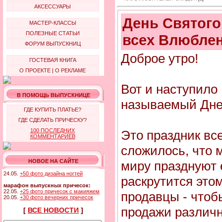
АКСЕССУАРЫ
День Святого
МАСТЕР-КЛАССЫ
ПОЛЕЗНЫЕ СТАТЬИ
всех Влюблен
ФОРУМ ВЫПУСКНИЦ
Доброе утро!
ГОСТЕВАЯ КНИГА
О ПРОЕКТЕ
|
О РЕКЛАМЕ
Вот и наступило
В ПОМОЩЬ ВЫПУСКНИЦЕ
называемый Дне
ГДЕ КУПИТЬ ПЛАТЬЕ?
ГДЕ СДЕЛАТЬ ПРИЧЕСКУ?
100 ПОСЛЕДНИХ
Это праздник вс
КОММЕНТАРИЕВ
сложилось, что 
НОВОЕ НА САЙТЕ
миру празднуют е
24.05.
+50 фото дизайна ногтей
раскрутится это
марафон выпускных причесок:
22.05.
+25 фото причесок с макияжем
продавцы - чтоб
20.05.
+30 фото вечерних причесок
продажи различн
[
ВСЕ НОВОСТИ
]