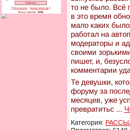
то не было. Всё
[
·
]
Результаты
Архив опросов
Всего ответов:
1556
в это время обн
мало каких было
работал на авто
модераторы и а
своими зорькими 
пишет, и, безус
комментарии уд
Те девушки, кот
форуму за после
месяцев, уже ус
превратитьс
...
Ч
Категория:
РАССЫ