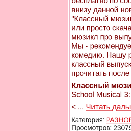
бесплатно по со
внизу данной но
"Классный мюзик
или просто скача
мюзикл про выпу
Мы - рекомендуе
комедию. Нашу р
классный выпус
прочитать после
Классный мюзи
School Musical 3:
<
...
Читать даль
Категория:
РАЗНО
Просмотров: 23079