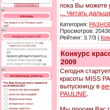
пока Вы можете
...
Читать дальш
РЕКЛАМА
Категория:
РАЗНО
This feature is for Premium users
only!
Просмотров: 20436
Рейтинг: 3.7/3 |
Ком
РАЗДЕЛЫ НОВОСТЕЙ
РАССЫЛКА W-IMAGE.RU
[42]
подписаться на рассылку
ИНТЕРЕСНОЕ К ВЫПУСКНОМУ
Конкурс крас
[17]
РАЗНОЕ ДЛЯ ВЫПУСКНОГО
[6]
2009
ОБЩАЯ ИНФОРМАЦИЯ
[18]
КЛУБ ЛЮБИТЕЛЕЙ СКИДОК
[8]
Сегодня стартует
ИНТЕРЕСНЫЕ ОПРОСЫ
красоты MISS P
Что Вам больше всего нравится
выпускницу в
ве
на W-IMAGE.RU?
количество фотографий
PAULINE
.
качество фотографий
форум выпускниц
интересные статьи
Мы просим Вас 
конкурс красоты