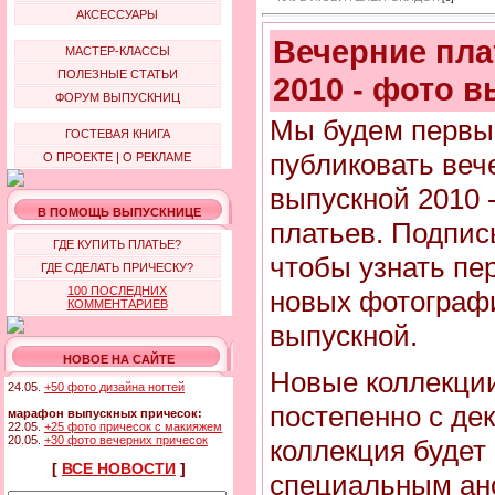
АКСЕССУАРЫ
Вечерние пла
МАСТЕР-КЛАССЫ
ПОЛЕЗНЫЕ СТАТЬИ
2010 - фото 
ФОРУМ ВЫПУСКНИЦ
Мы будем первым
ГОСТЕВАЯ КНИГА
публиковать веч
О ПРОЕКТЕ
|
О РЕКЛАМЕ
выпускной 2010 
В ПОМОЩЬ ВЫПУСКНИЦЕ
платьев. Подпис
ГДЕ КУПИТЬ ПЛАТЬЕ?
чтобы узнать пе
ГДЕ СДЕЛАТЬ ПРИЧЕСКУ?
100 ПОСЛЕДНИХ
новых фотографи
КОММЕНТАРИЕВ
выпускной.
НОВОЕ НА САЙТЕ
Новые коллекци
24.05.
+50 фото дизайна ногтей
постепенно с де
марафон выпускных причесок:
22.05.
+25 фото причесок с макияжем
20.05.
+30 фото вечерних причесок
коллекция будет
[
ВСЕ НОВОСТИ
]
специальным ано