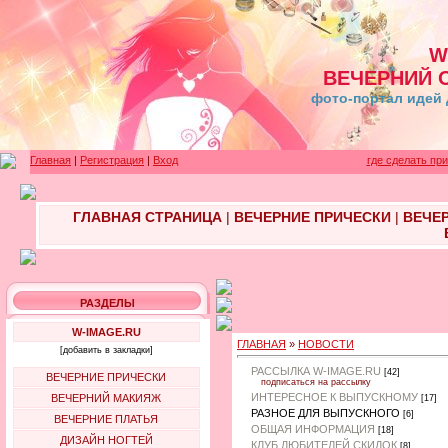
W
ВЕЧЕРНИЙ 
фото-портал идей 
Главная
|
Регистрация
|
Вход
где сделать пр
ГЛАВНАЯ СТРАНИЦА
|
ВЕЧЕРНИЕ ПРИЧЕСКИ
|
ВЕЧЕ
РАЗДЕЛЫ
W-IMAGE.RU
ГЛАВНАЯ
»
НОВОСТИ
[добавить в закладки]
РАССЫЛКА W-IMAGE.RU
[42]
ВЕЧЕРНИЕ ПРИЧЕСКИ
подписаться на рассылку
ИНТЕРЕСНОЕ К ВЫПУСКНОМУ
ВЕЧЕРНИЙ МАКИЯЖ
[17]
РАЗНОЕ ДЛЯ ВЫПУСКНОГО
[6]
ВЕЧЕРНИЕ ПЛАТЬЯ
ОБЩАЯ ИНФОРМАЦИЯ
[18]
ДИЗАЙН НОГТЕЙ
КЛУБ ЛЮБИТЕЛЕЙ СКИДОК
[8]