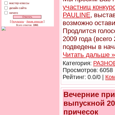
мастер-классы
участниц конкур
дизайн сайта
PAULINE
, выста
ничего
возможно остави
[
·
]
Результаты
Архив опросов
Всего ответов:
1061
Продлится голос
2009 года (всего
подведены в нач
Читать дальше »
Категория:
РАЗНО
Просмотров: 6058 
Рейтинг: 0.0/0 |
Ком
Вечерние при
выпускной 20
причесок